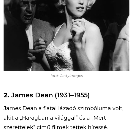
fotó: Gettyimages
2.
James Dean (1931–1955)
James Dean a fiatal lázadó szimbóluma volt,
akit a „Haragban a világgal” és a „Mert
szerettelek” című filmek tettek híressé.