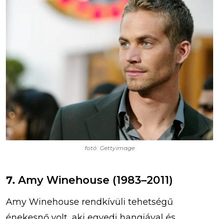
fotó: Gettyimage
7.
Amy Winehouse (1983–2011)
Amy Winehouse rendkívüli tehetségű
énekesnő volt, aki egyedi hangjával és