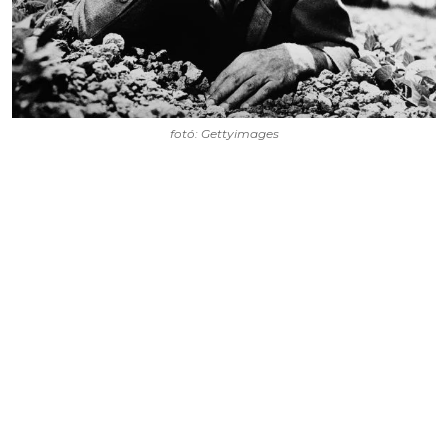
fotó: Gettyimages