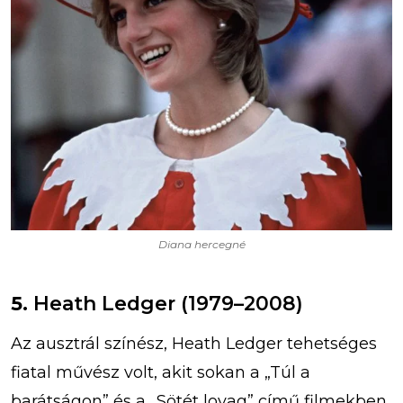
Diana hercegné
5.
Heath Ledger (1979–2008)
Az ausztrál színész, Heath Ledger tehetséges
fiatal művész volt, akit sokan a „Túl a
barátságon” és a „Sötét lovag” című filmekben