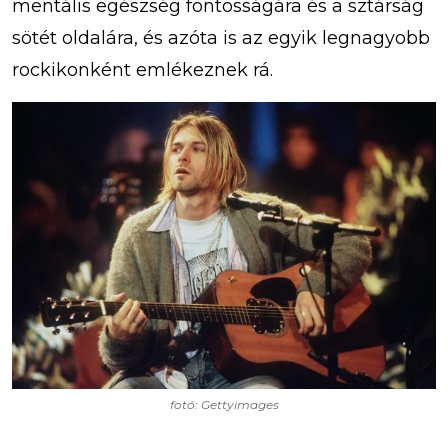
mentális egészség fontosságára és a sztárság
sötét oldalára, és azóta is az egyik legnagyobb
rockikonként emlékeznek rá.
fotó: Gettyimages