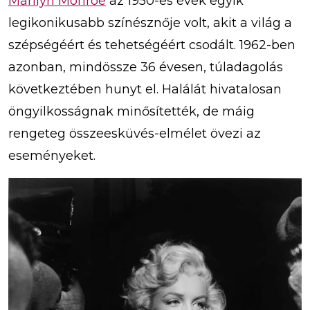
Marilyn Monroe
az 1950-es évek egyik
legikonikusabb színésznője volt, akit a világ a
szépségéért és tehetségéért csodált. 1962-ben
azonban, mindössze 36 évesen, túladagolás
következtében hunyt el. Halálát hivatalosan
öngyilkosságnak minősítették, de máig
rengeteg összeesküvés-elmélet övezi az
eseményeket.