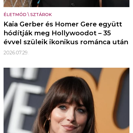
ÉLETMÓD
\
SZTÁROK
Kaia Gerber és Homer Gere együtt
hódítják meg Hollywoodot – 35
évvel szüleik ikonikus románca után
2026.07.29.