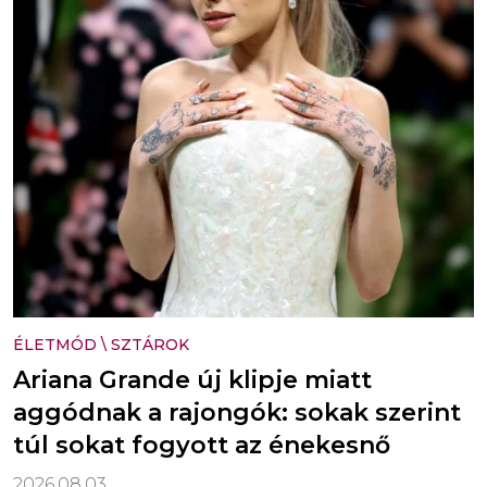
ÉLETMÓD
\
SZTÁROK
Ariana Grande új klipje miatt
aggódnak a rajongók: sokak szerint
túl sokat fogyott az énekesnő
2026.08.03.