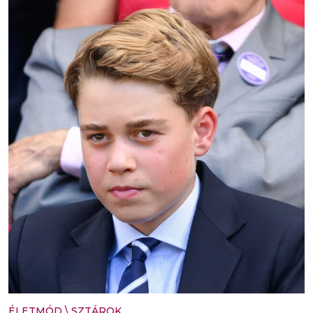
ÉLETMÓD
\
SZTÁROK