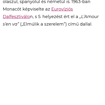
olaszul, spanyolul és németül is. 1963-ban
Monacót képviselte az
Eurovíziós
Dalfesztiválo
n, s 5. helyezést ért el a
„L’Amour
s’en va”
(„Elmúlik a szerelem”) című dallal.