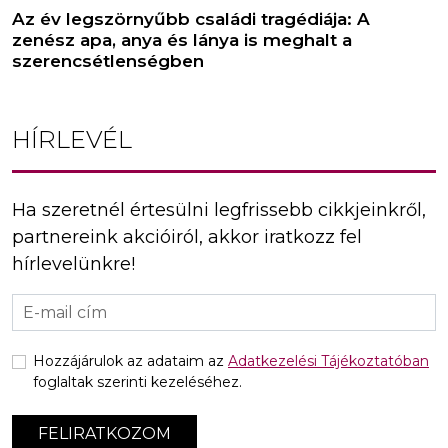
Az év legszörnyűbb családi tragédiája: A
zenész apa, anya és lánya is meghalt a
szerencsétlenségben
HÍRLEVÉL
Ha szeretnél értesülni legfrissebb cikkjeinkről,
partnereink akcióiról, akkor iratkozz fel
hírlevelünkre!
Hozzájárulok az adataim az
Adatkezelési Tájékoztatóban
foglaltak szerinti kezeléséhez.
FELIRATKOZOM