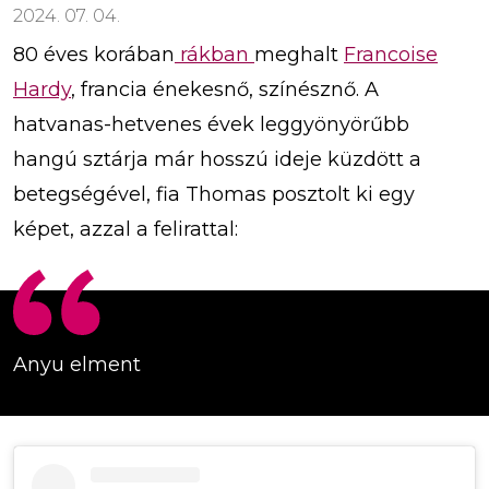
2024. 07. 04.
80 éves korában
rákban
meghalt
Francoise
Hardy
, francia énekesnő, színésznő. A
hatvanas-hetvenes évek leggyönyörűbb
hangú sztárja már hosszú ideje küzdött a
betegségével, fia Thomas posztolt ki egy
képet, azzal a felirattal:
Anyu elment