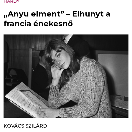
HARDY
„Anyu elment” – Elhunyt a
francia énekesnő
KOVÁCS SZILÁRD