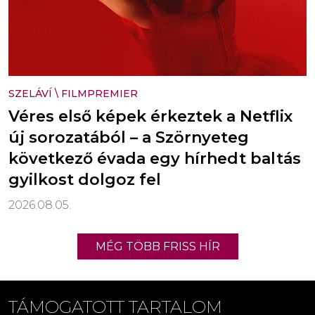
SZELÁVÍ
\
FILMPREMIER
Véres első képek érkeztek a Netflix
új sorozatából – a Szörnyeteg
következő évada egy hírhedt baltás
gyilkost dolgoz fel
2026.08.05.
MÉG TÖBB FRISS HÍR
TÁMOGATOTT TARTALOM