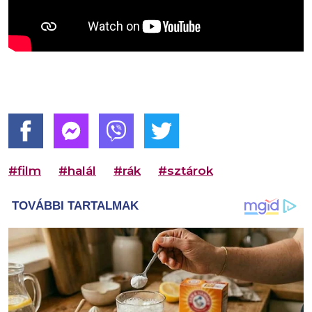
#film
#halál
#rák
#sztárok