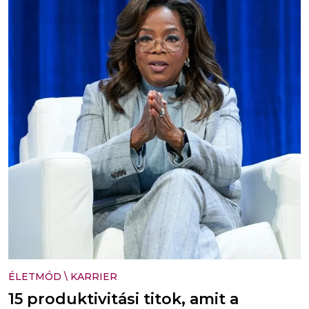
ÉLETMÓD
\
KARRIER
15 produktivitási titok, amit a