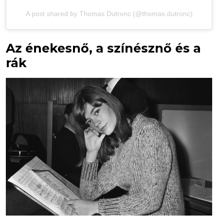
A post shared by Thomas Dutronc (@thomas.dutronc)
Az énekesnő, a színésznő és a
rák