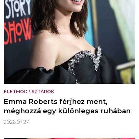
ÉLETMÓD
\
SZTÁROK
Emma Roberts férjhez ment,
méghozzá egy különleges ruhában
2026.07.27.