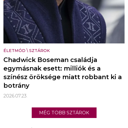
ÉLETMÓD
\
SZTÁROK
Chadwick Boseman családja
egymásnak esett: milliók és a
színész öröksége miatt robbant ki a
botrány
2026.07.23.
MÉG TÖBB SZTÁROK