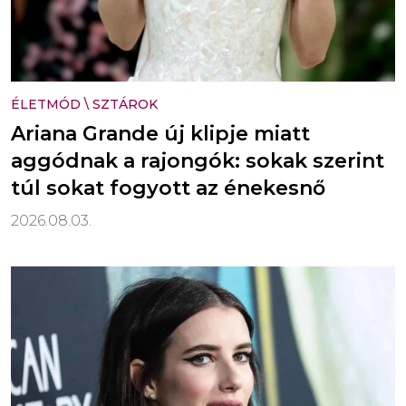
ÉLETMÓD
\
SZTÁROK
Ariana Grande új klipje miatt
aggódnak a rajongók: sokak szerint
túl sokat fogyott az énekesnő
2026.08.03.