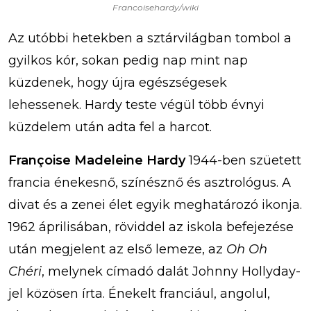
Francoisehardy/wiki
Az utóbbi hetekben a sztárvilágban tombol a
gyilkos kór, sokan pedig nap mint nap
küzdenek, hogy újra egészségesek
lehessenek. Hardy teste végül több évnyi
küzdelem után adta fel a harcot.
Françoise Madeleine Hardy
1944-ben szüetett
francia énekesnő, színésznő és asztrológus. A
divat és a zenei élet egyik meghatározó ikonja.
1962 áprilisában, röviddel az iskola befejezése
után megjelent az első lemeze, az
Oh Oh
Chéri
, melynek címadó dalát Johnny Hollyday-
jel közösen írta. Énekelt franciául, angolul,