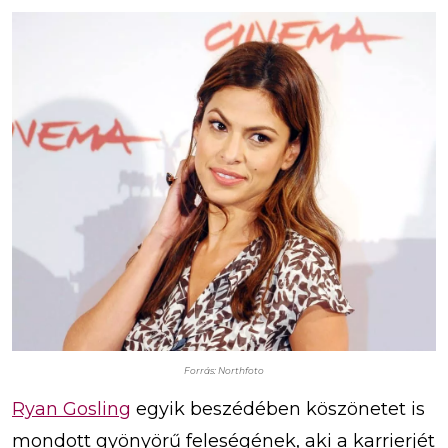
Forrás: Northfoto
Ryan Gosling
egyik beszédében köszönetet is
mondott gyönyörű feleségének, aki a karrierjét