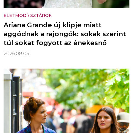
ÉLETMÓD
\
SZTÁROK
Ariana Grande új klipje miatt
aggódnak a rajongók: sokak szerint
túl sokat fogyott az énekesnő
2026.08.03.