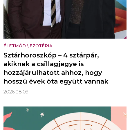
ÉLETMÓD
\
EZOTÉRIA
Sztárhoroszkóp – 4 sztárpár,
akiknek a csillagjegye is
hozzájárulhatott ahhoz, hogy
hosszú évek óta együtt vannak
2026.08.09.