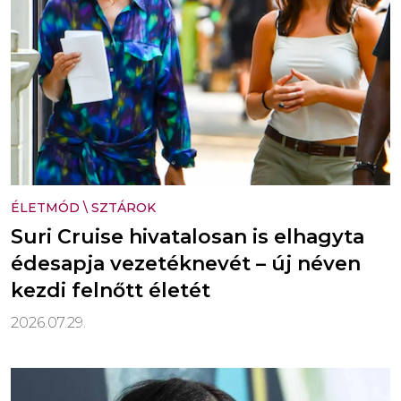
ÉLETMÓD
\
SZTÁROK
Suri Cruise hivatalosan is elhagyta
édesapja vezetéknevét – új néven
kezdi felnőtt életét
2026.07.29.