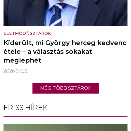
ÉLETMÓD
\
SZTÁROK
Kiderült, mi György herceg kedvenc
étele – a választás sokakat
meglephet
2026.07.26.
MÉG TÖBB SZTÁROK
FRISS HÍREK