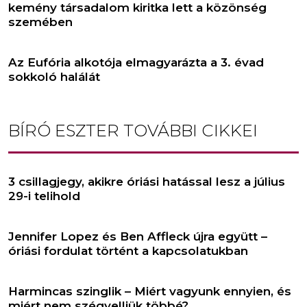
kemény társadalom kiritka lett a közönség
szemében
Az Eufória alkotója elmagyarázta a 3. évad
sokkoló halálát
BÍRÓ ESZTER
TOVÁBBI CIKKEI
3 csillagjegy, akikre óriási hatással lesz a július
29-i telihold
Jennifer Lopez és Ben Affleck újra együtt –
óriási fordulat történt a kapcsolatukban
Harmincas szinglik – Miért vagyunk ennyien, és
miért nem szégyelljük többé?