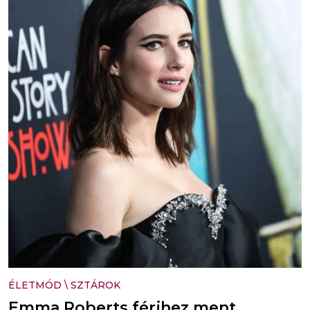
ÉLETMÓD
\
SZTÁROK
Emma Roberts férjhez ment,