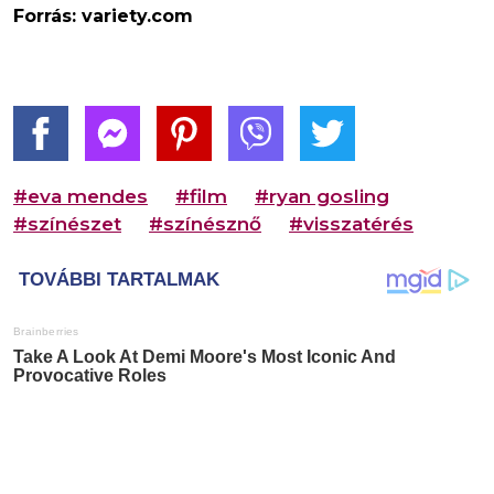
Forrás: variety.com
#eva mendes
#film
#ryan gosling
#színészet
#színésznő
#visszatérés