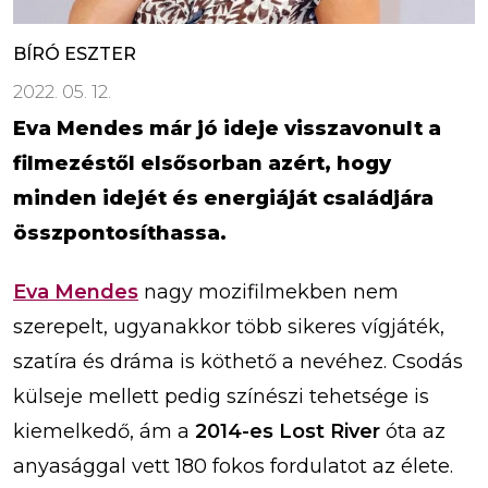
BÍRÓ ESZTER
2022. 05. 12.
Eva Mendes már jó ideje visszavonult a
filmezéstől elsősorban azért, hogy
minden idejét és energiáját családjára
összpontosíthassa.
Eva Mendes
nagy mozifilmekben nem
szerepelt, ugyanakkor több sikeres vígjáték,
szatíra és dráma is köthető a nevéhez. Csodás
külseje mellett pedig színészi tehetsége is
kiemelkedő, ám a
2014-es Lost River
óta az
anyasággal vett 180 fokos fordulatot az élete.