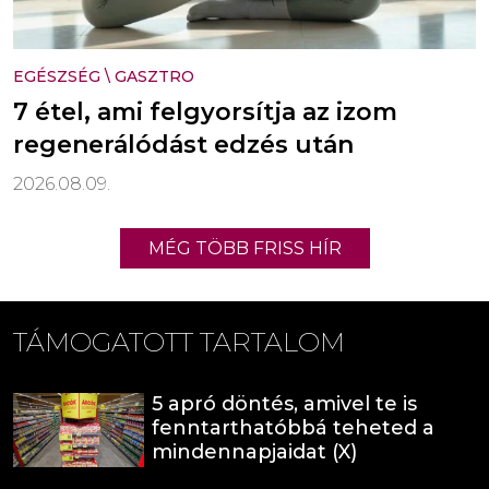
EGÉSZSÉG
\
GASZTRO
7 étel, ami felgyorsítja az izom
regenerálódást edzés után
2026.08.09.
MÉG TÖBB FRISS HÍR
TÁMOGATOTT TARTALOM
5 apró döntés, amivel te is
fenntarthatóbbá teheted a
mindennapjaidat (X)