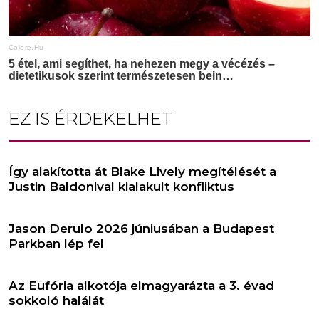
EZ IS ÉRDEKELHET
Így alakította át Blake Lively megítélését a
Justin Baldonival kialakult konfliktus
Jason Derulo 2026 júniusában a Budapest
Parkban lép fel
Az Eufória alkotója elmagyarázta a 3. évad
sokkoló halálát