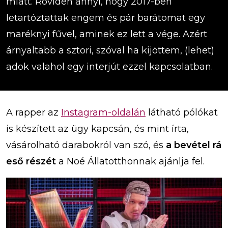
miatt. Röviden annyi, hogy 2017-ben
letartóztattak engem és pár barátomat egy
maréknyi fűvel, aminek ez lett a vége. Azért
árnyaltabb a sztori, szóval ha kijöttem, (lehet)
adok valahol egy interjút ezzel kapcsolatban.
A rapper az
Instagram-oldalán
látható pólókat
is készített az ügy kapcsán, és mint írta,
vásárolható darabokról van szó, és
a bevétel rá
eső részét
a Noé Állatotthonnak ajánlja fel.