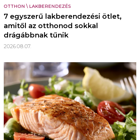
OTTHON
\
LAKBERENDEZÉS
7 egyszerű lakberendezési ötlet,
amitől az otthonod sokkal
drágábbnak tűnik
2026.08.07.