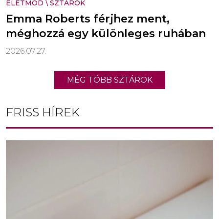
ÉLETMÓD
\
SZTÁROK
Emma Roberts férjhez ment,
méghozzá egy különleges ruhában
2026.07.27.
MÉG TÖBB SZTÁROK
FRISS HÍREK