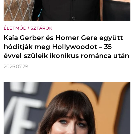
ÉLETMÓD
\
SZTÁROK
Kaia Gerber és Homer Gere együtt
hódítják meg Hollywoodot – 35
évvel szüleik ikonikus románca után
2026.07.29.