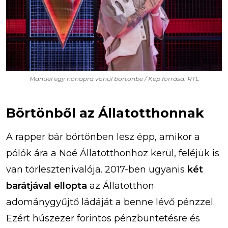
Manuel egy hónapra vonul börtönbe / Kép forrása: RTL
Börtönből az Állatotthonnak
A rapper bár börtönben lesz épp, amikor a
pólók ára a Noé Állatotthonhoz kerül, feléjük is
van törlesztenivalója. 2017-ben ugyanis
két
barátjával ellopta
az Állatotthon
adománygyűjtő ládáját a benne lévő pénzzel.
Ezért húszezer forintos pénzbüntetésre és