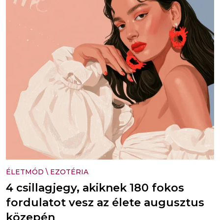
ÉLETMÓD
\
EZOTÉRIA
4 csillagjegy, akiknek 180 fokos
fordulatot vesz az élete augusztus
közepén