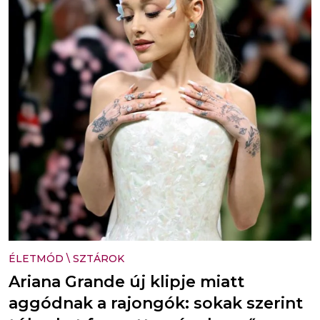
ÉLETMÓD
\
SZTÁROK
Ariana Grande új klipje miatt
aggódnak a rajongók: sokak szerint