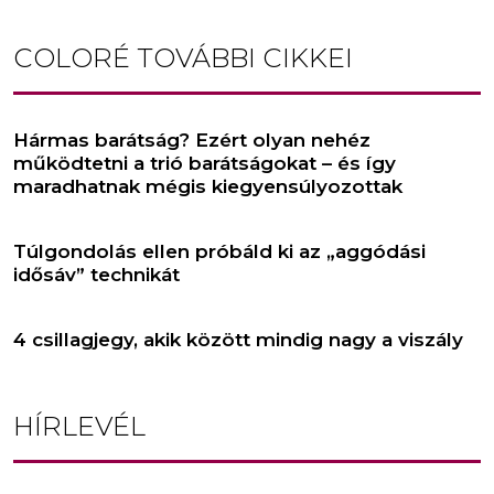
COLORÉ
TOVÁBBI CIKKEI
Hármas barátság? Ezért olyan nehéz
működtetni a trió barátságokat – és így
maradhatnak mégis kiegyensúlyozottak
Túlgondolás ellen próbáld ki az „aggódási
idősáv” technikát
4 csillagjegy, akik között mindig nagy a viszály
HÍRLEVÉL