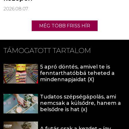
2026.08.07.
MÉG TÖBB FRISS HÍR
TÁMOGATOTT TARTALOM
5 apró döntés, amivel te is
fenntarthatóbbá teheted a
mindennapjaidat (X)
Tudatos szépségápolás, ami
nemcsak a külsődre, hanem a
belsődre is hat (x)
A futás csak a kezdet – így