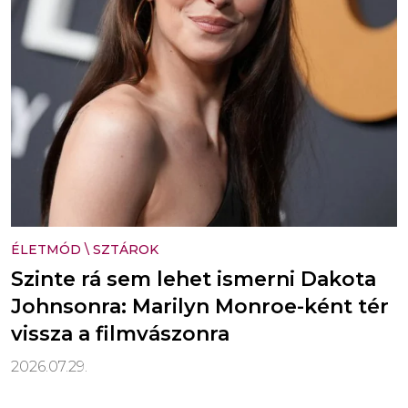
ÉLETMÓD
\
SZTÁROK
Szinte rá sem lehet ismerni Dakota
Johnsonra: Marilyn Monroe-ként tér
vissza a filmvászonra
2026.07.29.