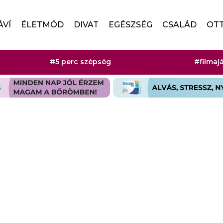
ÁVÍ
ÉLETMÓD
DIVAT
EGÉSZSÉG
CSALÁD
OT
#5 perc szépség
#filmaj