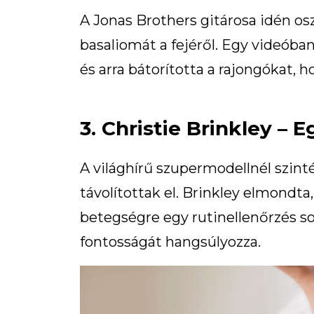
A Jonas Brothers gitárosa idén os
basaliomát a fejéről. Egy videóba
és arra bátorította a rajongókat, h
3. Christie Brinkley – 
A világhírű szupermodellnél szinté
távolítottak el. Brinkley elmondta,
betegségre egy rutinellenőrzés so
fontosságát hangsúlyozza.