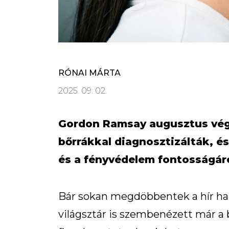
RÓNAI MÁRTA
2025. 09. 02.
Gordon Ramsay augusztus vég
bőrrákkal diagnosztizálták, és
és a fényvédelem fontosságáró
Bár sokan megdöbbentek a hír hal
világsztár is szembenézett már a 