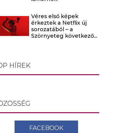
Véres első képek
érkeztek a Netflix új
sorozatából – a
Szörnyeteg következő
évada egy hírhedt
baltás gyilkost dolgoz
fel
OP HÍREK
ÖZÖSSÉG
FACEBOOK