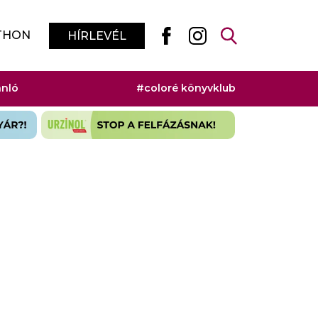
THON
HÍRLEVÉL
ánló
#coloré könyvklub