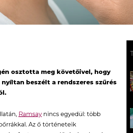
én osztotta meg követőivel, hogy
 nyíltan beszélt a rendszeres szűrés
l.
latán,
Ramsay
nincs egyedül: több
bőrrákkal. Az ő történeteik