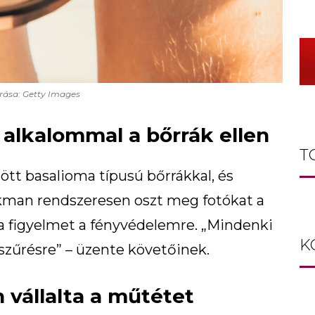
rása: Getty Images
 alkalommal a bőrrák ellen
T
ött basalioma típusú bőrrákkal, és
ckman rendszeresen oszt meg fotókat a
ja a figyelmet a fényvédelemre. „Mindenki
K
szűrésre” – üzente követőinek.
n vállalta a műtétet