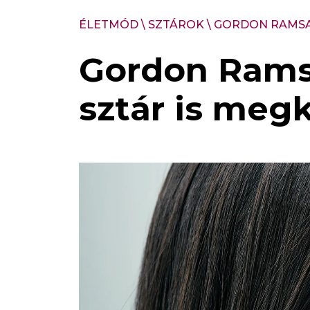
ÉLETMÓD
\
SZTÁROK
\
GORDON RAMSAY
Gordon Ramsa
sztár is meg