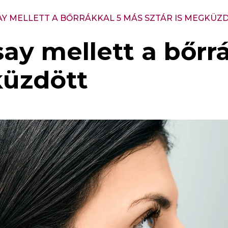
 MELLETT A BŐRRÁKKAL 5 MÁS SZTÁR IS MEGKÜZ
y mellett a bőrr
küzdött