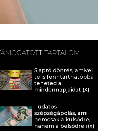
TÁMOGATOTT TARTALOM
5 apró döntés, amivel
te is fenntarthatóbbá
teheted a
mindennapjaidat (X)
Tudatos
szépségápolás, ami
nemcsak a külsődre,
hanem a belsődre is