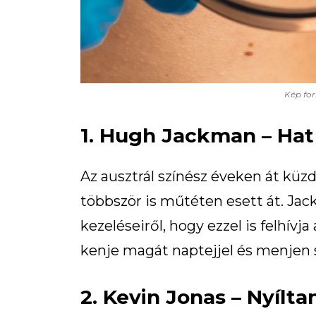
Kép for
1. Hugh Jackman – Hat
Az ausztrál színész éveken át küzd
többször is műtéten esett át. Ja
kezeléseiről, hogy ezzel is felhív
kenje magát naptejjel és menjen 
2. Kevin Jonas – Nyílta