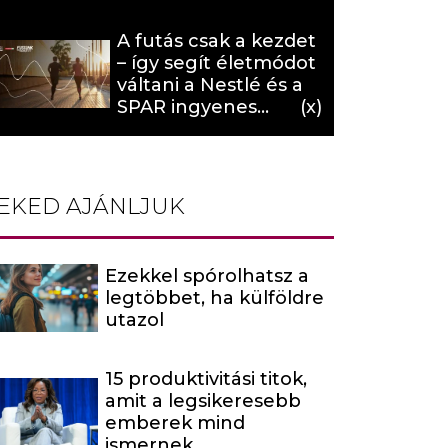
hat (x)
A futás csak a kezdet
– így segít életmódot
váltani a Nestlé és a
SPAR ingyenes
programja (X)
EKED AJÁNLJUK
Ezekkel spórolhatsz a
legtöbbet, ha külföldre
utazol
15 produktivitási titok,
amit a legsikeresebb
emberek mind
ismernek