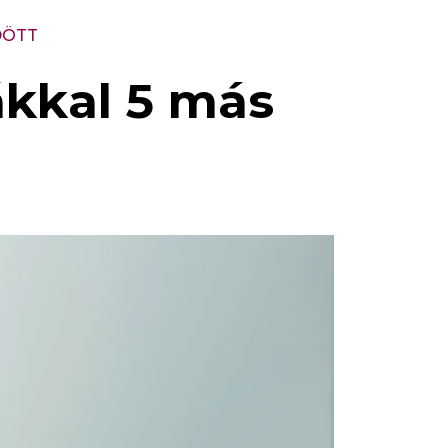
DÖTT
ákkal 5 más