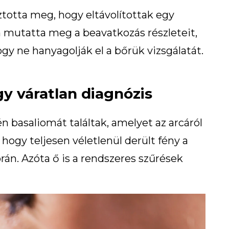
ztotta meg, hogy eltávolítottak egy
n mutatta meg a beavatkozás részleteit,
ogy ne hanyagolják el a bőrük vizsgálatát.
Egy váratlan diagnózis
n basaliomát találtak, amelyet az arcáról
 hogy teljesen véletlenül derült fény a
rán. Azóta ő is a rendszeres szűrések