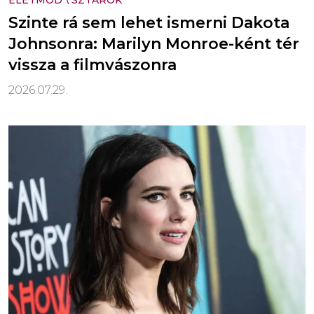
ÉLETMÓD
\
SZTÁROK
Szinte rá sem lehet ismerni Dakota
Johnsonra: Marilyn Monroe-ként tér
vissza a filmvászonra
2026.07.29.