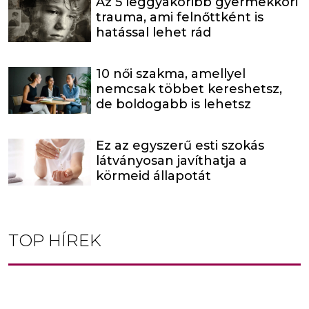
Az 5 leggyakoribb gyermekkori
trauma, ami felnőttként is
hatással lehet rád
10 női szakma, amellyel
nemcsak többet kereshetsz,
de boldogabb is lehetsz
Ez az egyszerű esti szokás
látványosan javíthatja a
körmeid állapotát
TOP HÍREK