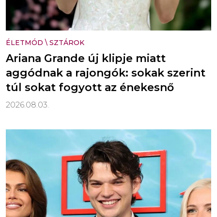
ÉLETMÓD
\
SZTÁROK
Ariana Grande új klipje miatt
aggódnak a rajongók: sokak szerint
túl sokat fogyott az énekesnő
2026.08.03.