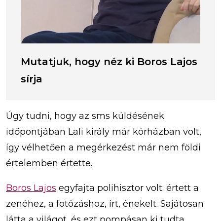
Mutatjuk, hogy néz ki Boros Lajos
sírja
Úgy tudni, hogy az sms küldésének
időpontjában Lali király már kórházban volt,
így vélhetően a megérkezést már nem földi
értelemben értette.
Boros Lajos
egyfajta polihisztor volt: értett a
zenéhez, a fotózáshoz, írt, énekelt. Sajátosan
látta a világot, és ezt pompásan ki tudta