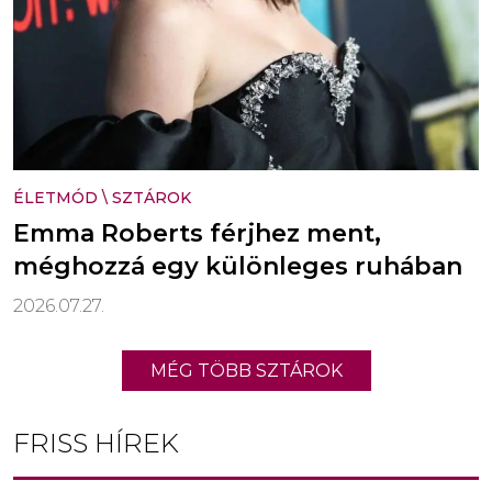
ÉLETMÓD
\
SZTÁROK
Emma Roberts férjhez ment,
méghozzá egy különleges ruhában
2026.07.27.
MÉG TÖBB SZTÁROK
FRISS HÍREK