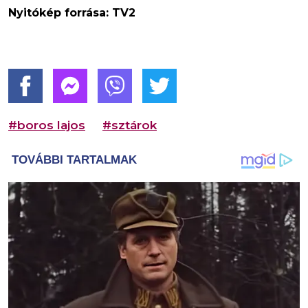
Nyitókép forrása: TV2
#boros lajos
#sztárok