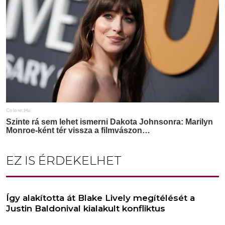
EZ IS ÉRDEKELHET
Így alakította át Blake Lively megítélését a
Justin Baldonival kialakult konfliktus