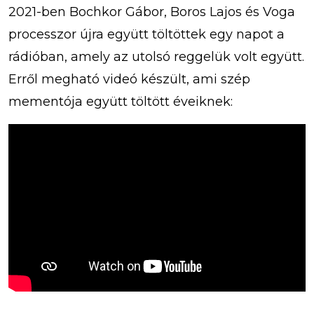
2021-ben Bochkor Gábor, Boros Lajos és Voga
processzor újra együtt töltöttek egy napot a
rádióban, amely az utolsó reggelük volt együtt.
Erről megható videó készült, ami szép
mementója együtt töltött éveiknek: