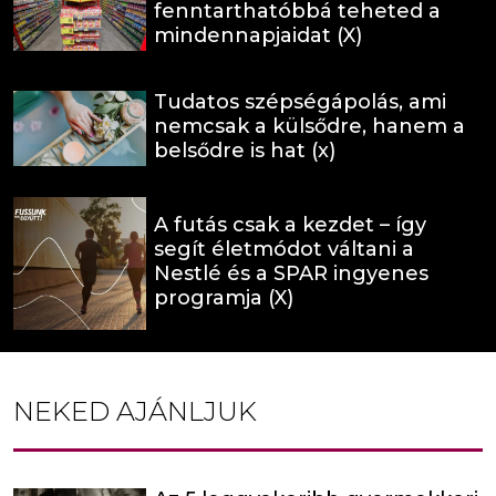
fenntarthatóbbá teheted a
mindennapjaidat (X)
Tudatos szépségápolás, ami
nemcsak a külsődre, hanem a
belsődre is hat (x)
A futás csak a kezdet – így
segít életmódot váltani a
Nestlé és a SPAR ingyenes
programja (X)
NEKED AJÁNLJUK