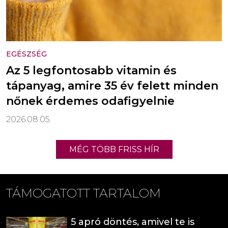
EGÉSZSÉG
Az 5 legfontosabb vitamin és
tápanyag, amire 35 év felett minden
nőnek érdemes odafigyelnie
2026.08.05.
MÉG TÖBB FRISS HÍR
TÁMOGATOTT TARTALOM
5 apró döntés, amivel te is