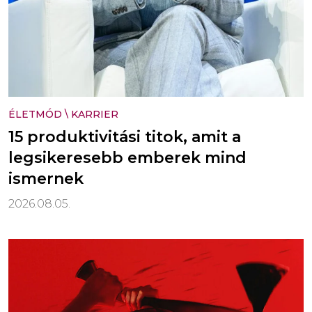
ÉLETMÓD
\
KARRIER
15 produktivitási titok, amit a
legsikeresebb emberek mind
ismernek
2026.08.05.