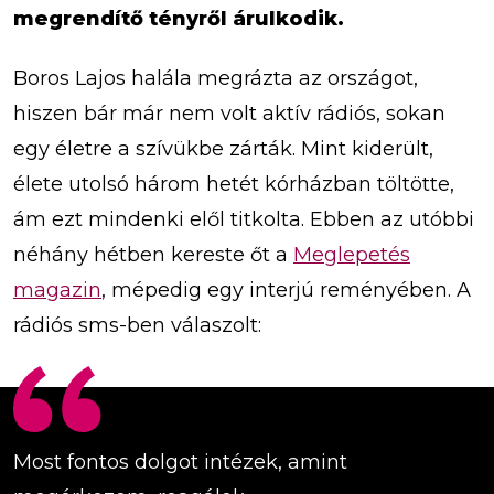
megrendítő tényről árulkodik.
Boros Lajos halála megrázta az országot,
hiszen bár már nem volt aktív rádiós, sokan
egy életre a szívükbe zárták. Mint kiderült,
élete utolsó három hetét kórházban töltötte,
ám ezt mindenki elől titkolta. Ebben az utóbbi
néhány hétben kereste őt a
Meglepetés
magazin
, mépedig egy interjú reményében. A
rádiós sms-ben válaszolt:
Most fontos dolgot intézek, amint