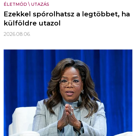
ÉLETMÓD
\
UTAZÁS
Ezekkel spórolhatsz a legtöbbet, ha
külföldre utazol
2026.08.06.