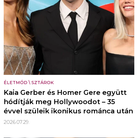
ÉLETMÓD
\
SZTÁROK
Kaia Gerber és Homer Gere együtt
hódítják meg Hollywoodot – 35
évvel szüleik ikonikus románca után
2026.07.29.