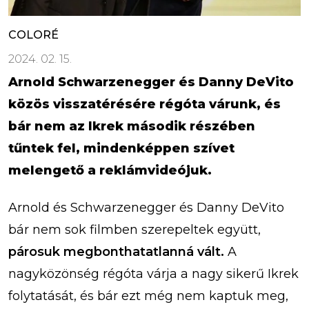
COLORÉ
2024. 02. 15.
Arnold Schwarzenegger és Danny DeVito
közös visszatérésére régóta várunk, és
bár nem az Ikrek második részében
tűntek fel, mindenképpen szívet
melengető a reklámvideójuk.
Arnold és Schwarzenegger és Danny DeVito
bár nem sok filmben szerepeltek együtt,
párosuk megbonthatatlanná vált.
A
nagyközönség régóta várja a nagy sikerű Ikrek
folytatását, és bár ezt még nem kaptuk meg,