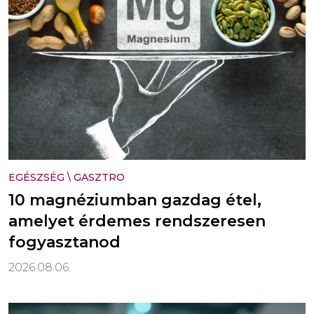
EGÉSZSÉG
\
GASZTRO
10 magnéziumban gazdag étel,
amelyet érdemes rendszeresen
fogyasztanod
2026.08.06.