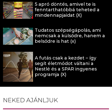
5 apró döntés, amivel te is
fenntarthatóbbá teheted a
mindennapjaidat (X)
Tudatos szépségápolás, ami
nemcsak a külsődre, hanem a
belsődre is hat (x)
A futás csak a kezdet – így
segít életmódot váltani a
Nestlé és a SPAR ingyenes
programja (X)
NEKED AJÁNLJUK