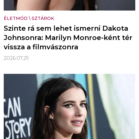
ÉLETMÓD
\
SZTÁROK
Szinte rá sem lehet ismerni Dakota
Johnsonra: Marilyn Monroe-ként tér
vissza a filmvászonra
2026.07.29.