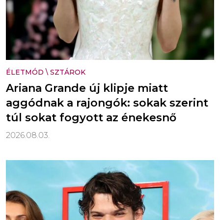
ÉLETMÓD
\
SZTÁROK
Ariana Grande új klipje miatt
aggódnak a rajongók: sokak szerint
túl sokat fogyott az énekesnő
2026.08.03.