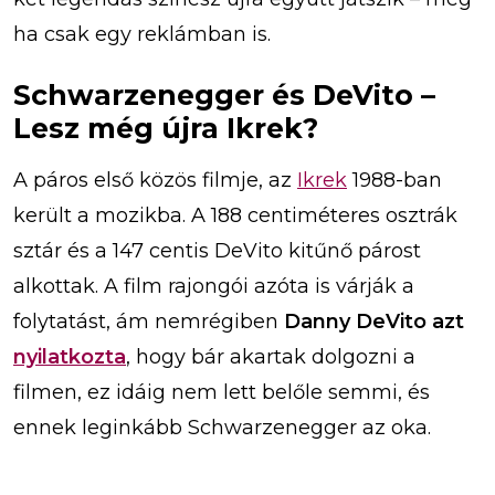
ha csak egy reklámban is.
Schwarzenegger és DeVito –
Lesz még újra Ikrek?
A páros első közös filmje, az
Ikrek
1988-ban
került a mozikba. A 188 centiméteres osztrák
sztár és a 147 centis DeVito kitűnő párost
alkottak. A film rajongói azóta is várják a
folytatást, ám nemrégiben
Danny DeVito azt
nyilatkozta
, hogy bár akartak dolgozni a
filmen, ez idáig nem lett belőle semmi, és
ennek leginkább Schwarzenegger az oka.