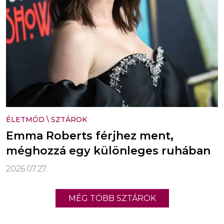
ÉLETMÓD
\
SZTÁROK
Emma Roberts férjhez ment,
méghozzá egy különleges ruhában
2026.07.27.
MÉG TÖBB SZTÁROK