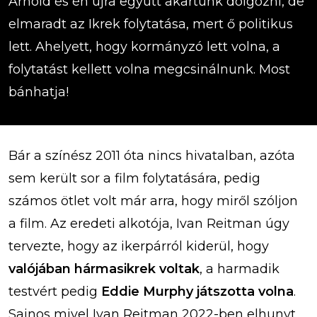
Arnold és én újra együtt akartunk dolgozni, de
elmaradt az Ikrek folytatása, mert ő politikus
lett. Ahelyett, hogy kormányzó lett volna, a
folytatást kellett volna megcsinálnunk. Most
bánhatja!
Bár a színész 2011 óta nincs hivatalban, azóta
sem került sor a film folytatására, pedig
számos ötlet volt már arra, hogy miről szóljon
a film. Az eredeti alkotója, Ivan Reitman úgy
tervezte, hogy az ikerpárról kiderül, hogy
valójában hármasikrek voltak
, a harmadik
testvért pedig
Eddie Murphy játszotta volna
.
Sajnos mivel Ivan Reitman 2022-ben elhunyt,