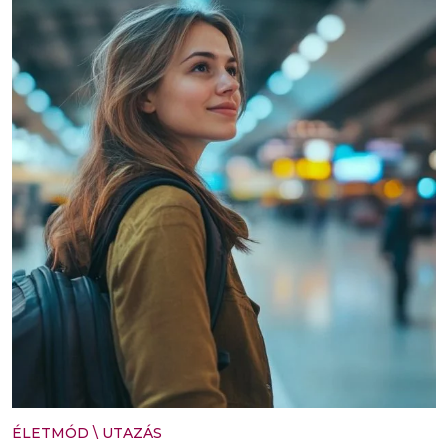
ÉLETMÓD
\
UTAZÁS