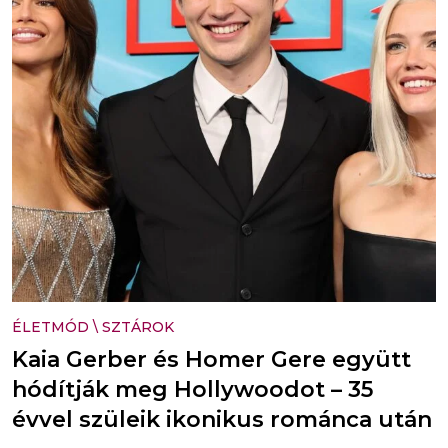
ÉLETMÓD
\
SZTÁROK
Kaia Gerber és Homer Gere együtt
hódítják meg Hollywoodot – 35
évvel szüleik ikonikus románca után