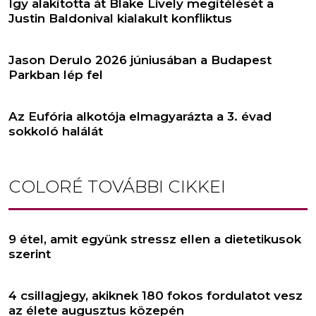
Így alakította át Blake Lively megítélését a
Justin Baldonival kialakult konfliktus
Jason Derulo 2026 júniusában a Budapest
Parkban lép fel
Az Eufória alkotója elmagyarázta a 3. évad
sokkoló halálát
COLORÉ
TOVÁBBI CIKKEI
9 étel, amit együnk stressz ellen a dietetikusok
szerint
4 csillagjegy, akiknek 180 fokos fordulatot vesz
az élete augusztus közepén