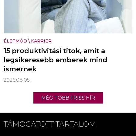
ÉLETMÓD
\
KARRIER
15 produktivitási titok, amit a
legsikeresebb emberek mind
ismernek
2026.08.05.
MÉG TÖBB FRISS HÍR
TÁMOGATOTT TARTALOM