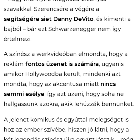
szavakkal. Szerencsére a végére a
segítségére siet Danny DeVito
, és kimenti a
bajból – bár ezt Schwarzenegger nem így
értelmezi.
A színész a werkvideóban elmondta, hogy a
reklám
fontos üzenet is számára
, ugyanis
amikor Hollywoodba került, mindenki azt
mondta, hogy az akcentusa miatt
nincs
semmi esélye
, így azt üzeni, hogy soha ne
hallgassunk azokra, akik lehúzzák bennünket.
A jelenet komikus és egyúttal melegséget is
hoz az ember szívébe, hiszen jó látni, hogy a
két legendás színész újra együtt játszik – még