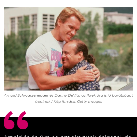
Arnold Schwarzenegger és Danny DeVito az Ikrek óta is jó barátságot
ápolnak / Kép forrása: Getty Images