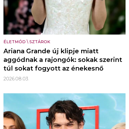
ÉLETMÓD
\
SZTÁROK
Ariana Grande új klipje miatt
aggódnak a rajongók: sokak szerint
túl sokat fogyott az énekesnő
2026.08.03.