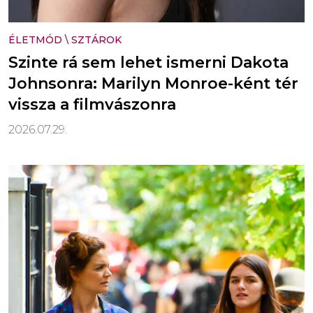
ÉLETMÓD
\
SZTÁROK
Szinte rá sem lehet ismerni Dakota
Johnsonra: Marilyn Monroe-ként tér
vissza a filmvászonra
2026.07.29.