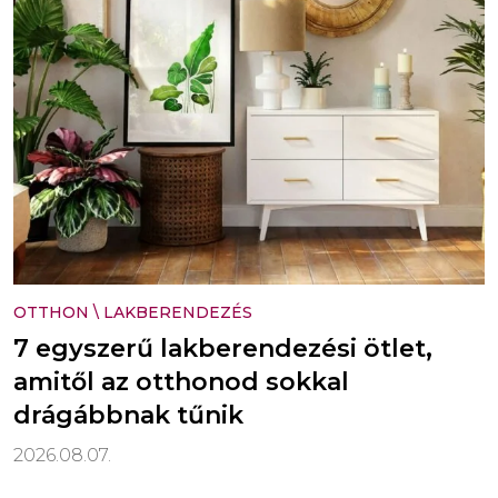
OTTHON
\
LAKBERENDEZÉS
7 egyszerű lakberendezési ötlet,
amitől az otthonod sokkal
drágábbnak tűnik
2026.08.07.