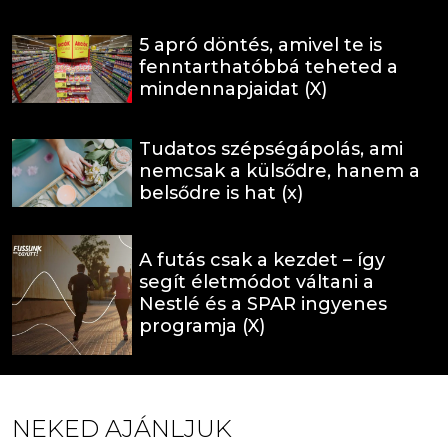
5 apró döntés, amivel te is
fenntarthatóbbá teheted a
mindennapjaidat (X)
Tudatos szépségápolás, ami
nemcsak a külsődre, hanem a
belsődre is hat (x)
A futás csak a kezdet – így
segít életmódot váltani a
Nestlé és a SPAR ingyenes
programja (X)
NEKED AJÁNLJUK