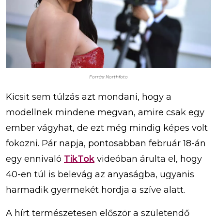
Forrás: Northfoto
Kicsit sem túlzás azt mondani, hogy a
modellnek mindene megvan, amire csak egy
ember vágyhat, de ezt még mindig képes volt
fokozni. Pár napja, pontosabban február 18-án
egy ennivaló
TikTok
videóban árulta el, hogy
40-en túl is belevág az anyaságba, ugyanis
harmadik gyermekét hordja a szíve alatt.
A hírt természetesen először a születendő