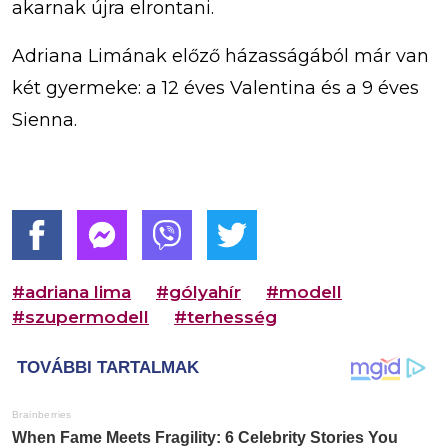
akarnak újra elrontani.
Adriana Limának előző házasságából már van
két gyermeke: a 12 éves Valentina és a 9 éves
Sienna.
#adriana lima
#gólyahír
#modell
#szupermodell
#terhesség