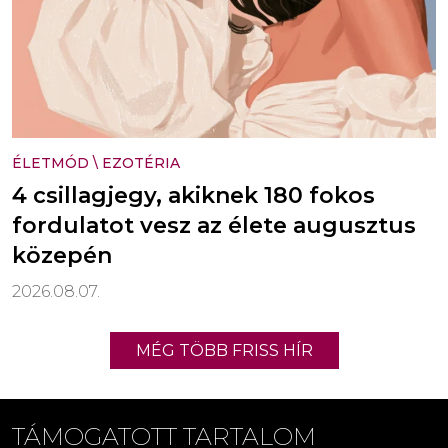
ÉLETMÓD
\
EZOTÉRIA
4 csillagjegy, akiknek 180 fokos
fordulatot vesz az élete augusztus
közepén
2026.08.07.
MÉG TÖBB FRISS HÍR
TÁMOGATOTT TARTALOM