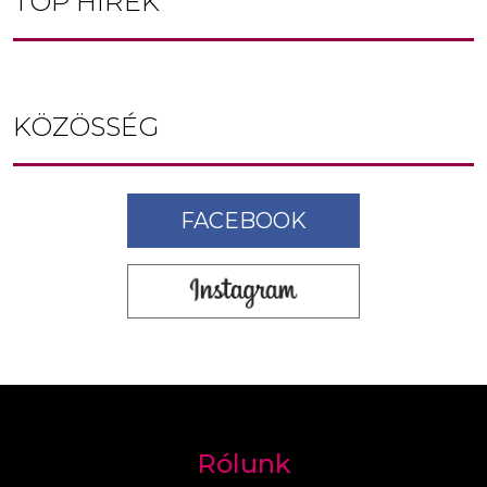
TOP HÍREK
KÖZÖSSÉG
FACEBOOK
Rólunk