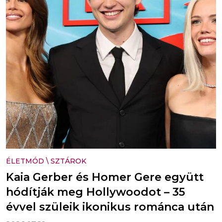
ÉLETMÓD
\
SZTÁROK
Kaia Gerber és Homer Gere együtt
hódítják meg Hollywoodot – 35
évvel szüleik ikonikus románca után