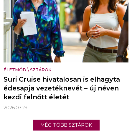
ÉLETMÓD
\
SZTÁROK
Suri Cruise hivatalosan is elhagyta
édesapja vezetéknevét – új néven
kezdi felnőtt életét
2026.07.29.
MÉG TÖBB SZTÁROK