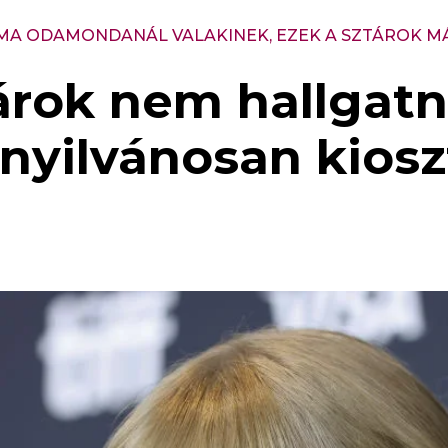
 MA ODAMONDANÁL VALAKINEK, EZEK A SZTÁROK M
árok nem hallgatn
 nyilvánosan kios