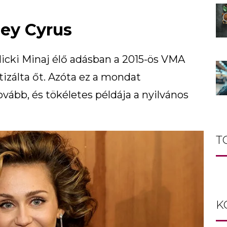
ley Cyrus
Nicki Minaj élő adásban a 2015-ös VMA
tizálta őt. Azóta ez a mondat
vább, és tökéletes példája a nyilvános
T
K