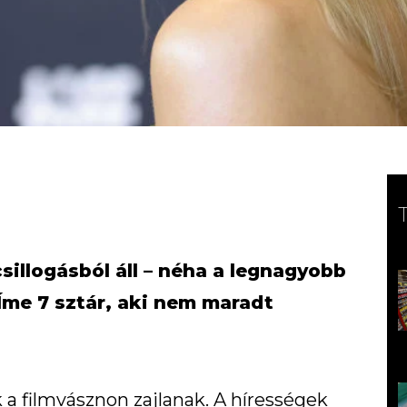
sillogásból áll – néha a legnagyobb
Íme 7 sztár, aki nem maradt
a filmvásznon zajlanak. A hírességek