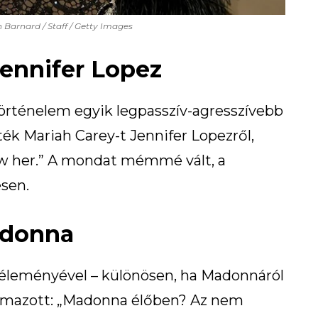
n Barnard / Staff / Getty Images
Jennifer Lopez
örténelem egyik legpasszív-agresszívebb
k Mariah Carey-t Jennifer Lopezről,
ow her.” A mondat mémmé vált, a
esen.
adonna
véleményével – különösen, ha Madonnáról
galmazott: „Madonna élőben? Az nem