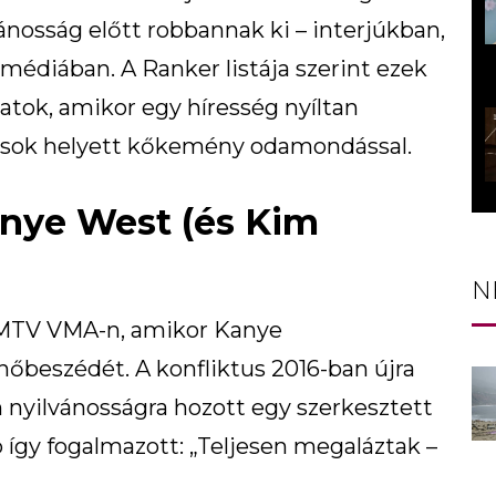
ánosság előtt robbannak ki – interjúkban,
médiában. A Ranker listája szerint ezek
atok, amikor egy híresség nyíltan
lzások helyett kőkemény odamondással.
Kanye West (és Kim
N
 MTV VMA-n, amikor Kanye
önőbeszédét. A konfliktus 2016-ban újra
 nyilvánosságra hozott egy szerkesztett
 így fogalmazott: „Teljesen megaláztak –