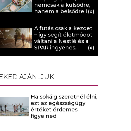
nemcsak a külsődre,
hanem a belsődre is
hat (x)
A futás csak a kezdet
– így segít életmódot
váltani a Nestlé és a
SPAR ingyenes
programja (X)
EKED AJÁNLJUK
Ha sokáig szeretnél élni,
ezt az egészségügyi
értéket érdemes
figyelned