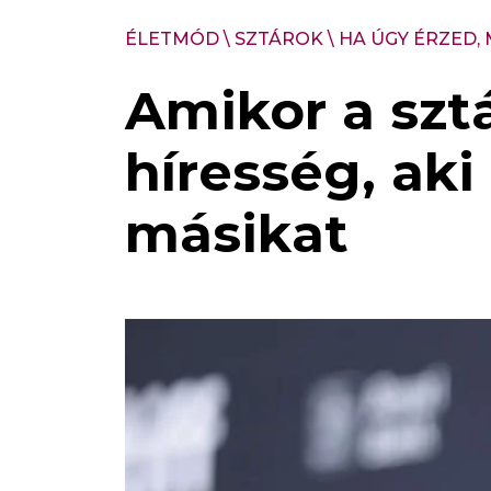
ÉLETMÓD
\
SZTÁROK
\
HA ÚGY ÉRZED,
Amikor a szt
híresség, aki
másikat