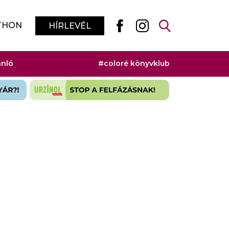
THON
HÍRLEVÉL
ánló
#coloré könyvklub