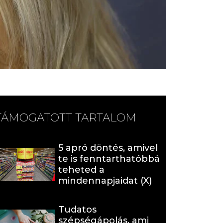
TÁMOGATOTT TARTALOM
5 apró döntés, amivel
te is fenntarthatóbbá
teheted a
mindennapjaidat (X)
Tudatos
szépségápolás, ami