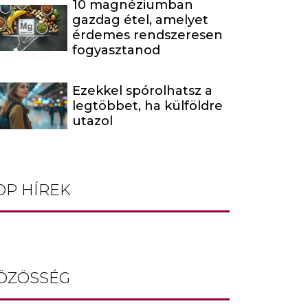
10 magnéziumban
gazdag étel, amelyet
érdemes rendszeresen
fogyasztanod
Ezekkel spórolhatsz a
legtöbbet, ha külföldre
utazol
OP HÍREK
ÖZÖSSÉG