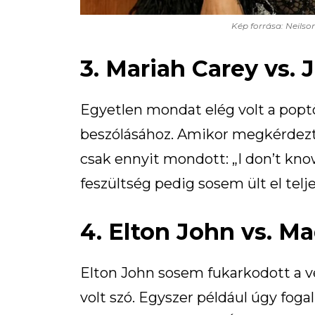
Kép forrása: Neilso
3. Mariah Carey vs. 
Egyetlen mondat elég volt a popt
beszólásához. Amikor megkérdezté
csak ennyit mondott: „I don’t kn
feszültség pedig sosem ült el telj
4. Elton John vs. M
Elton John sosem fukarkodott a 
volt szó. Egyszer például úgy fo