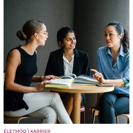
ÉLETMÓD
\
KARRIER