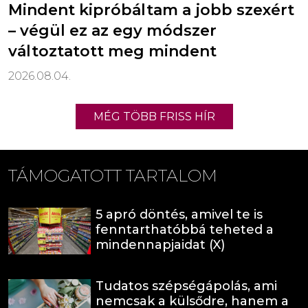
Mindent kipróbáltam a jobb szexért
– végül ez az egy módszer
változtatott meg mindent
2026.08.04.
MÉG TÖBB FRISS HÍR
TÁMOGATOTT TARTALOM
5 apró döntés, amivel te is
fenntarthatóbbá teheted a
mindennapjaidat (X)
Tudatos szépségápolás, ami
nemcsak a külsődre, hanem a