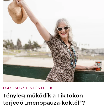
EGÉSZSÉG
\
TEST ÉS LÉLEK
Tényleg működik a TikTokon
terjedő „menopauza-koktél”?