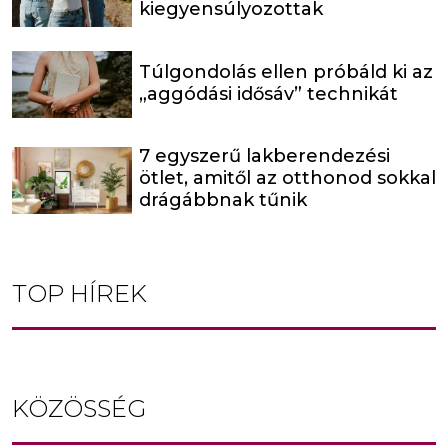
kiegyensúlyozottak
Túlgondolás ellen próbáld ki az
„aggódási idősáv” technikát
7 egyszerű lakberendezési
ötlet, amitől az otthonod sokkal
drágábbnak tűnik
TOP HÍREK
KÖZÖSSÉG