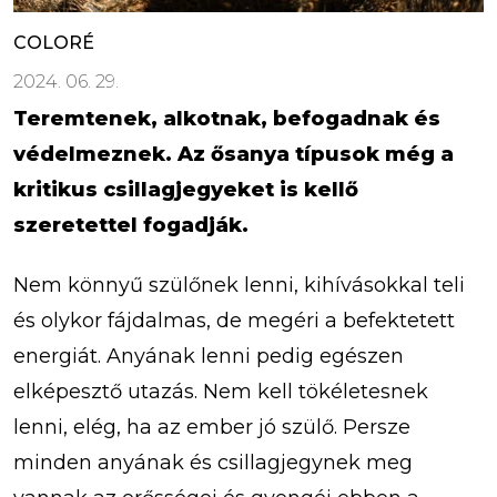
COLORÉ
2024. 06. 29.
Teremtenek, alkotnak, befogadnak és
védelmeznek. Az ősanya típusok még a
kritikus csillagjegyeket is kellő
szeretettel fogadják.
Nem könnyű szülőnek lenni, kihívásokkal teli
és olykor fájdalmas, de megéri a befektetett
energiát. Anyának lenni pedig egészen
elképesztő utazás. Nem kell tökéletesnek
lenni, elég, ha az ember jó szülő. Persze
minden anyának és csillagjegynek meg