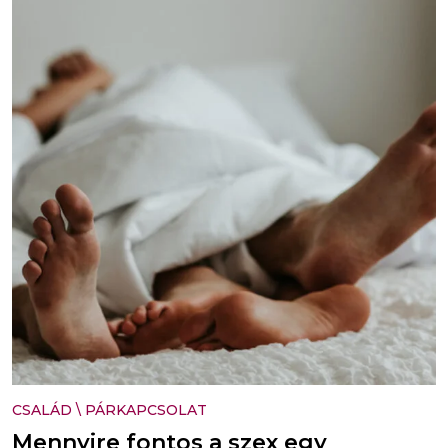
CSALÁD
\
PÁRKAPCSOLAT
Mennyire fontos a szex egy