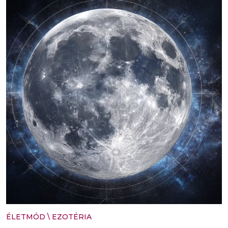
ÉLETMÓD
\
EZOTÉRIA