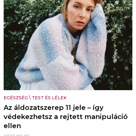
EGÉSZSÉG
\
TEST ÉS LÉLEK
Az áldozatszerep 11 jele – így
védekezhetsz a rejtett manipuláció
ellen