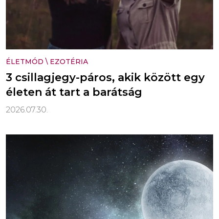
ÉLETMÓD
\
EZOTÉRIA
3 csillagjegy-páros, akik között egy
életen át tart a barátság
2026.07.30.