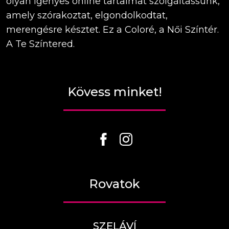
olyan igényes online tartalmat szolgáltassunk,
amely szórakoztat, elgondolkodtat,
merengésre késztet. Ez a Coloré, a Női Színtér.
A Te Színtered.
Kövess minket!
Rovatok
SZELÁVÍ