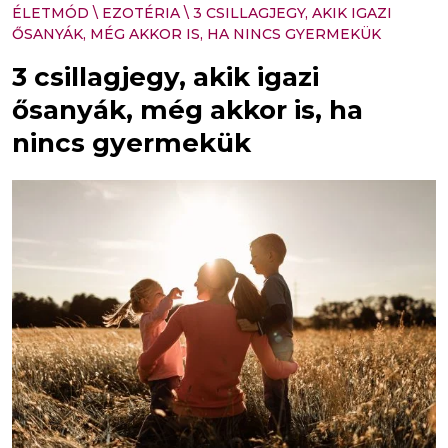
ÉLETMÓD
\
EZOTÉRIA
\
3 CSILLAGJEGY, AKIK IGAZI
ŐSANYÁK, MÉG AKKOR IS, HA NINCS GYERMEKÜK
3 csillagjegy, akik igazi
ősanyák, még akkor is, ha
nincs gyermekük