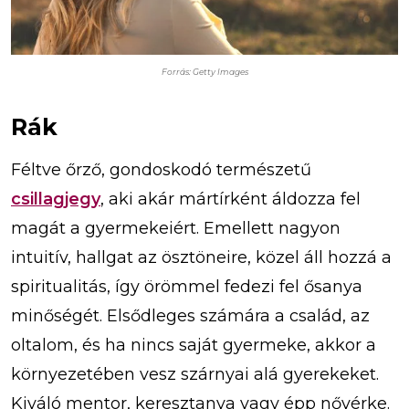
Forrás: Getty Images
Rák
Féltve őrző, gondoskodó természetű
csillagjegy
, aki akár mártírként áldozza fel
magát a gyermekeiért. Emellett nagyon
intuitív, hallgat az ösztöneire, közel áll hozzá a
spiritualitás, így örömmel fedezi fel ősanya
minőségét. Elsődleges számára a család, az
oltalom, és ha nincs saját gyermeke, akkor a
környezetében vesz szárnyai alá gyerekeket.
Kiváló mentor, keresztanya vagy épp nővérke.