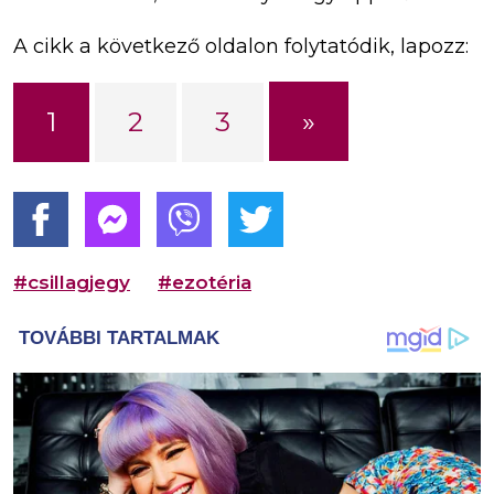
A cikk a következő oldalon folytatódik, lapozz:
»
1
2
3
#csillagjegy
#ezotéria