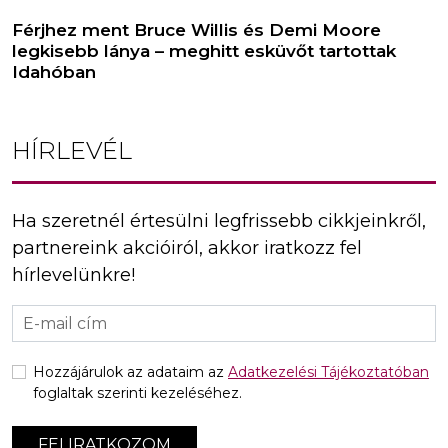
Férjhez ment Bruce Willis és Demi Moore
legkisebb lánya – meghitt esküvőt tartottak
Idahóban
HÍRLEVÉL
Ha szeretnél értesülni legfrissebb cikkjeinkről,
partnereink akcióiról, akkor iratkozz fel
hírlevelünkre!
Hozzájárulok az adataim az
Adatkezelési Tájékoztatóban
foglaltak szerinti kezeléséhez.
FELIRATKOZOM