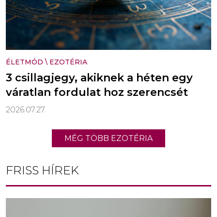
ÉLETMÓD
\
EZOTÉRIA
3 csillagjegy, akiknek a héten egy
váratlan fordulat hoz szerencsét
2026.07.27.
MÉG TÖBB EZOTÉRIA
FRISS HÍREK