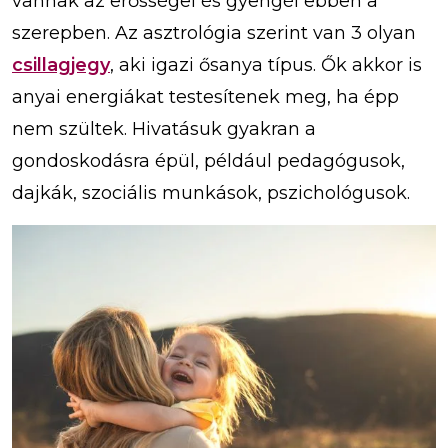
vannak az erősségei és gyengéi ebben a
szerepben. Az asztrológia szerint van 3 olyan
csillagjegy
, aki igazi ősanya típus. Ők akkor is
anyai energiákat testesítenek meg, ha épp
nem szültek. Hivatásuk gyakran a
gondoskodásra épül, például pedagógusok,
dajkák, szociális munkások, pszichológusok.