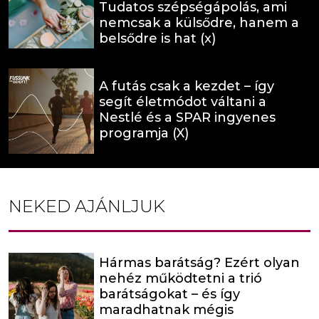
Tudatos szépségápolás, ami
nemcsak a külsődre, hanem a
belsődre is hat (x)
A futás csak a kezdet – így
segít életmódot váltani a
Nestlé és a SPAR ingyenes
programja (X)
NEKED AJÁNLJUK
Hármas barátság? Ezért olyan
nehéz működtetni a trió
barátságokat – és így
maradhatnak mégis