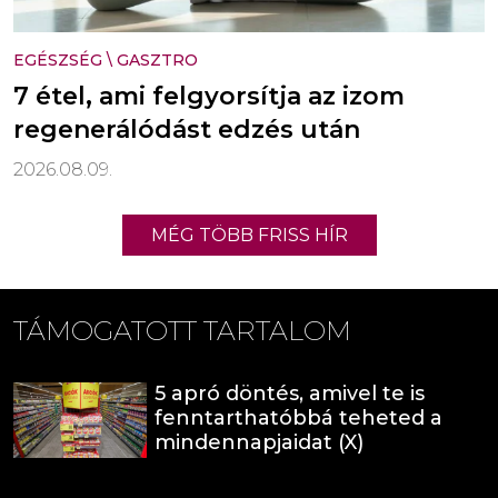
EGÉSZSÉG
\
GASZTRO
7 étel, ami felgyorsítja az izom
regenerálódást edzés után
2026.08.09.
MÉG TÖBB FRISS HÍR
TÁMOGATOTT TARTALOM
5 apró döntés, amivel te is
fenntarthatóbbá teheted a
mindennapjaidat (X)