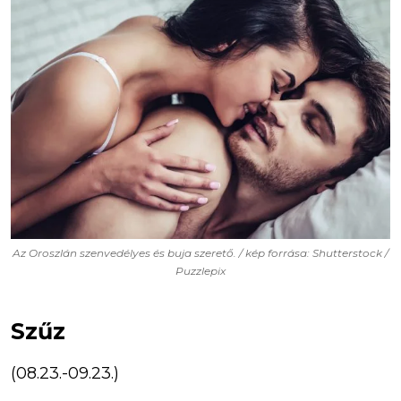
Az Oroszlán szenvedélyes és buja szerető. / kép forrása: Shutterstock /
Puzzlepix
Szűz
(08.23.-09.23.)