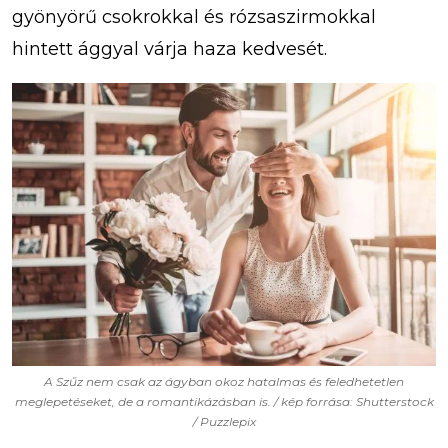
gyönyörű csokrokkal és rózsaszirmokkal
hintett ággyal várja haza kedvesét.
A Szűz nem csak az ágyban okoz hatalmas és feledhetetlen
meglepetéseket, de a romantikázásban is. / kép forrása: Shutterstock
/ Puzzlepix