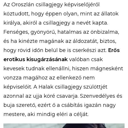
Az Oroszlán csillagjegy képviselőjéről
köztudott, hogy éppen olyan, mint az állatok
királya, akiről a csillagjegy a nevét kapta.
Fenséges, gyönyörű, hatalmas az önbizalma,
és ha kinézte magának az áldozatát, biztos,
hogy rövid időn belül be is cserkészi azt.
Erős
erotikus kisugárzásának
valóban csak
kevesek tudnak ellenállni, hiszen mágnesként
vonzza magához az ellenkező nem
képviselőit. A Halak csillagjegy szülöttjét
azonnal az ujja köré csavarja. Szenvedélyes és
buja szerető, ezért ő a csábítás igazán nagy
mestere, aki mindig eléri a célját.