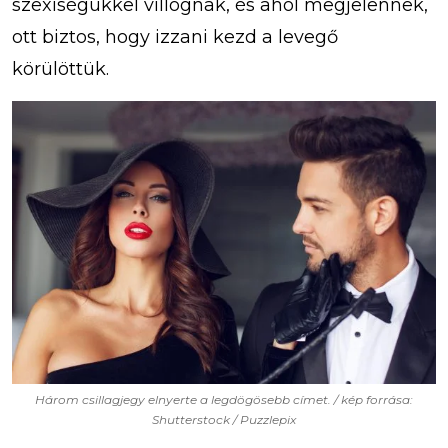
szexiségükkel villognak, és ahol megjelennek,
ott biztos, hogy izzani kezd a levegő
körülöttük.
Három csillagjegy elnyerte a legdögösebb címet. / kép forrása:
Shutterstock / Puzzlepix