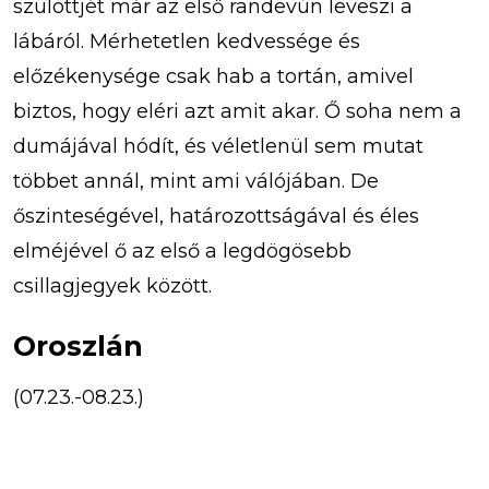
szülöttjét már az első randevún leveszi a
lábáról. Mérhetetlen kedvessége és
előzékenysége csak hab a tortán, amivel
biztos, hogy eléri azt amit akar. Ő soha nem a
dumájával hódít, és véletlenül sem mutat
többet annál, mint ami válójában. De
őszinteségével, határozottságával és éles
elméjével ő az első a legdögösebb
csillagjegyek között.
Oroszlán
(07.23.-08.23.)