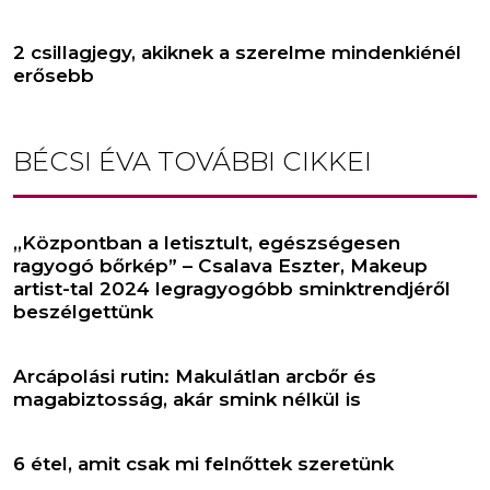
2 csillagjegy, akiknek a szerelme mindenkiénél
erősebb
BÉCSI ÉVA
TOVÁBBI CIKKEI
,,Központban a letisztult, egészségesen
ragyogó bőrkép” – Csalava Eszter, Makeup
artist-tal 2024 legragyogóbb sminktrendjéről
beszélgettünk
Arcápolási rutin: Makulátlan arcbőr és
magabiztosság, akár smink nélkül is
6 étel, amit csak mi felnőttek szeretünk