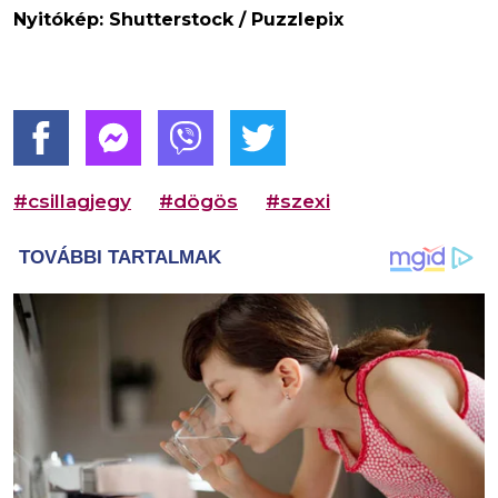
Nyitókép: Shutterstock / Puzzlepix
#csillagjegy
#dögös
#szexi