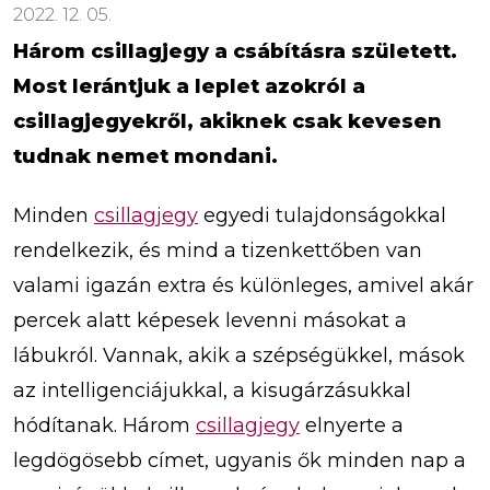
2022. 12. 05.
Három csillagjegy a csábításra született.
Most lerántjuk a leplet azokról a
csillagjegyekről, akiknek csak kevesen
tudnak nemet mondani.
Minden
csillagjegy
egyedi tulajdonságokkal
rendelkezik, és mind a tizenkettőben van
valami igazán extra és különleges, amivel akár
percek alatt képesek levenni másokat a
lábukról. Vannak, akik a szépségükkel, mások
az intelligenciájukkal, a kisugárzásukkal
hódítanak. Három
csillagjegy
elnyerte a
legdögösebb címet, ugyanis ők minden nap a