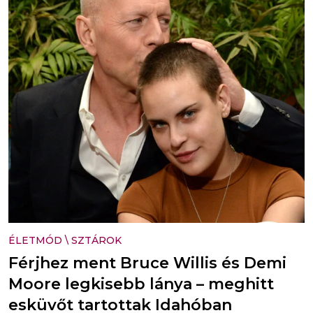
ÉLETMÓD
\
SZTÁROK
Férjhez ment Bruce Willis és Demi
Moore legkisebb lánya – meghitt
esküvőt tartottak Idahóban