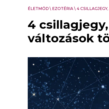
ÉLETMÓD
\
EZOTÉRIA
\
4 CSILLAGJEGY
4 csillagjeg
változások t