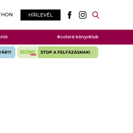
THON
HÍRLEVÉL
ánló
#coloré könyvklub