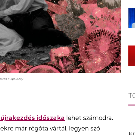
orrás: Midjourney
T
 újrakezdés időszaka
lehet számodra.
kre már régóta vártál, legyen szó
K