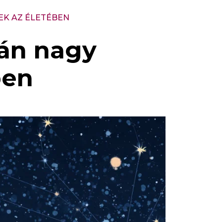
EK AZ ÉLETÉBEN
rán nagy
ben