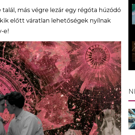
e talál, más végre lezár egy régóta húzódó
akik előtt váratlan lehetőségek nyílnak
-e!
N