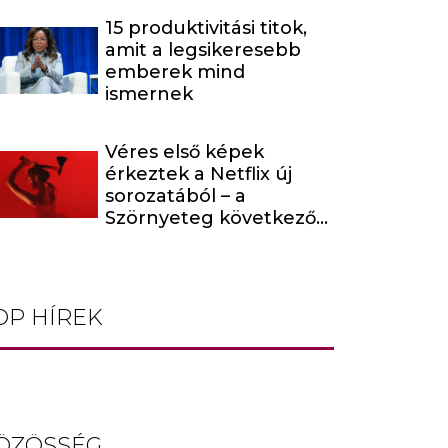
15 produktivitási titok,
amit a legsikeresebb
emberek mind
ismernek
Véres első képek
érkeztek a Netflix új
sorozatából – a
Szörnyeteg következő
évada egy hírhedt
baltás gyilkost dolgoz
fel
OP HÍREK
ÖZÖSSÉG