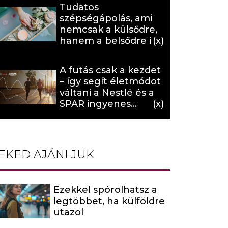
Tudatos
szépségápolás, ami
nemcsak a külsődre,
hanem a belsődre is
hat (x)
A futás csak a kezdet
– így segít életmódot
váltani a Nestlé és a
SPAR ingyenes
programja (X)
EKED AJÁNLJUK
Ezekkel spórolhatsz a
legtöbbet, ha külföldre
utazol