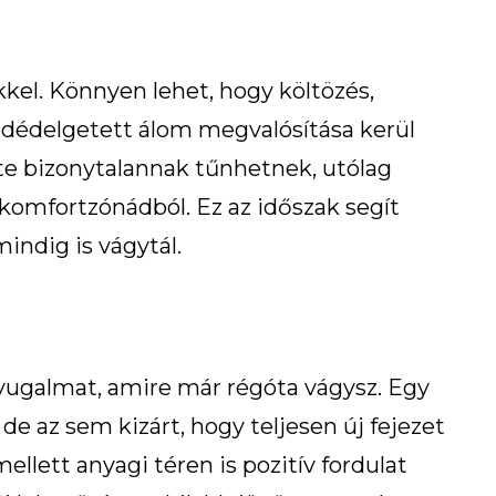
kel. Könnyen lehet, hogy költözés,
dédelgetett álom megvalósítása kerül
nte bizonytalannak tűnhetnek, utólag
a komfortzónádból. Ez az időszak segít
mindig is vágytál.
yugalmat, amire már régóta vágysz. Egy
 de az sem kizárt, hogy teljesen új fejezet
llett anyagi téren is pozitív fordulat