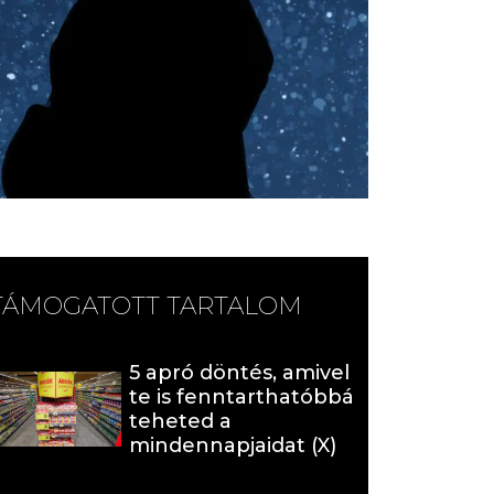
TÁMOGATOTT TARTALOM
5 apró döntés, amivel
te is fenntarthatóbbá
teheted a
mindennapjaidat (X)