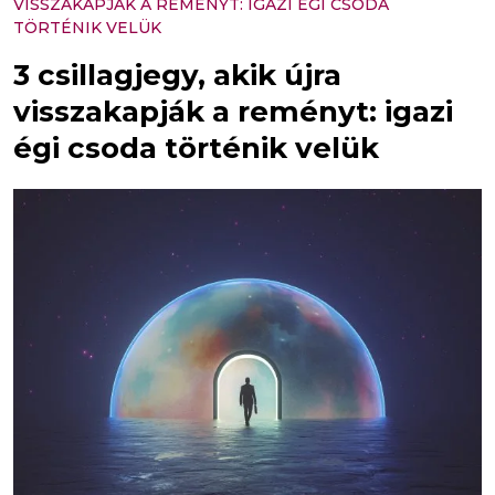
VISSZAKAPJÁK A REMÉNYT: IGAZI ÉGI CSODA
TÖRTÉNIK VELÜK
3 csillagjegy, akik újra
visszakapják a reményt: igazi
égi csoda történik velük