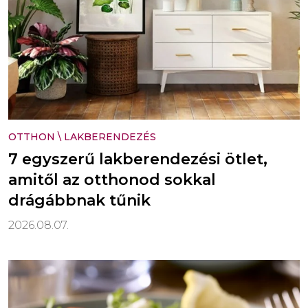
OTTHON
\
LAKBERENDEZÉS
7 egyszerű lakberendezési ötlet,
amitől az otthonod sokkal
drágábbnak tűnik
2026.08.07.