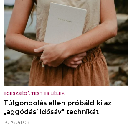
EGÉSZSÉG
\
TEST ÉS LÉLEK
Túlgondolás ellen próbáld ki az
„aggódási idősáv” technikát
2026.08.08.