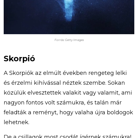
Forrás: Getty Images
Skorpió
A Skorpiók az elmúlt években rengeteg lelki
és érzelmi kihívással néztek szembe. Sokan
közülük elvesztettek valakit vagy valamit, ami
nagyon fontos volt számukra, és talán már
feladták a reményt, hogy valaha újra boldogok
lehetnek.
De a csillagok most csodát ígérnek számukra!