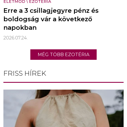
ÉLETMÓD
\
EZOTÉRIA
Erre a 3 csillagjegyre pénz és
boldogság vár a következő
napokban
2026.07.24.
MÉG TÖBB EZOTÉRIA
FRISS HÍREK