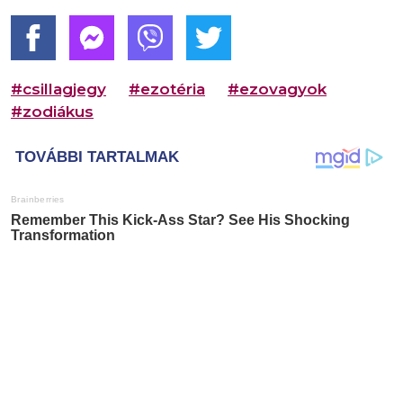
#csillagjegy
#ezotéria
#ezovagyok
#zodiákus