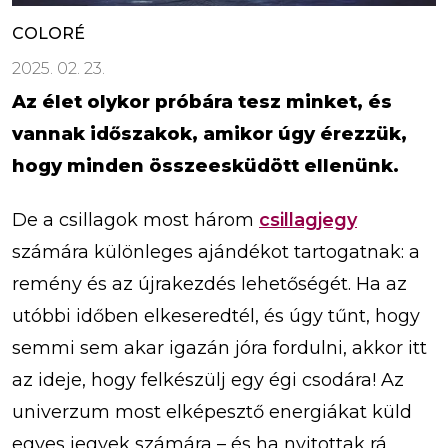
COLORÉ
2025. 02. 23.
Az élet olykor próbára tesz minket, és
vannak időszakok, amikor úgy érezzük,
hogy minden összeesküdött ellenünk.
De a csillagok most három
csillagjegy
számára különleges ajándékot tartogatnak: a
remény és az újrakezdés lehetőségét. Ha az
utóbbi időben elkeseredtél, és úgy tűnt, hogy
semmi sem akar igazán jóra fordulni, akkor itt
az ideje, hogy felkészülj egy égi csodára! Az
univerzum most elképesztő energiákat küld
egyes jegyek számára – és ha nyitottak rá,