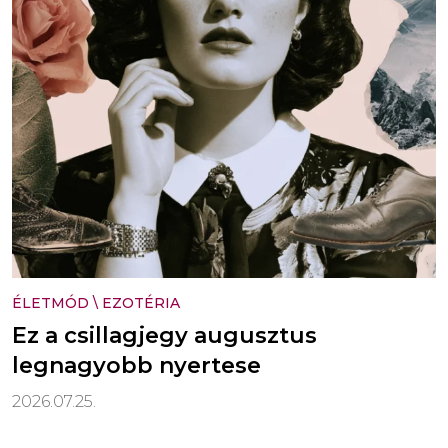
ÉLETMÓD
\
EZOTÉRIA
Ez a csillagjegy augusztus
legnagyobb nyertese
2026.07.25.