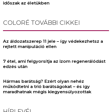
időszak az életükben
COLORÉ
TOVÁBBI CIKKEI
Az áldozatszerep 11 jele – így védekezhetsz a
rejtett manipuláció ellen
7 étel, ami felgyorsítja az izom regenerálódást
edzés után
Hármas barátság? Ezért olyan nehéz
működtetni a trió barátságokat – és így
maradhatnak mégis kiegyensúlyozottak
HÍRLEVÉL