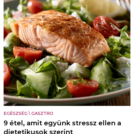
EGÉSZSÉG
\
GASZTRO
9 étel, amit együnk stressz ellen a
dietetikusok szerint