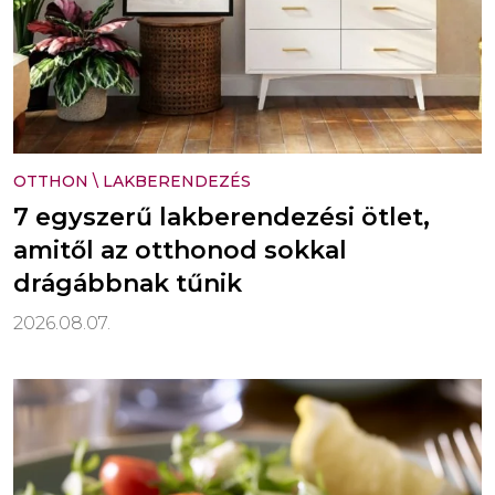
OTTHON
\
LAKBERENDEZÉS
7 egyszerű lakberendezési ötlet,
amitől az otthonod sokkal
drágábbnak tűnik
2026.08.07.