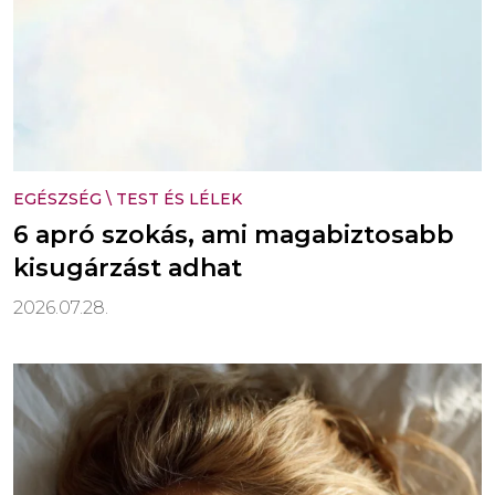
EGÉSZSÉG
\
TEST ÉS LÉLEK
6 apró szokás, ami magabiztosabb
kisugárzást adhat
2026.07.28.