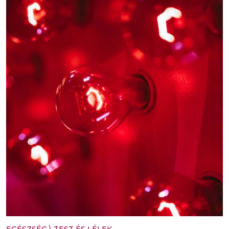
EGÉSZSÉG
\
TEST ÉS LÉLEK