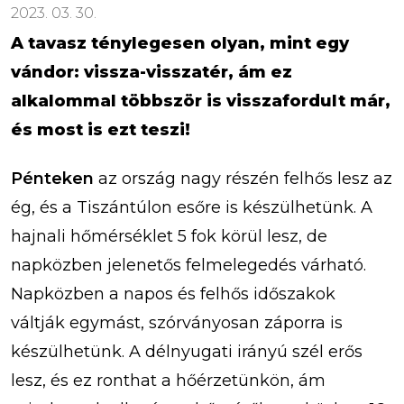
2023. 03. 30.
A tavasz ténylegesen olyan, mint egy
vándor: vissza-visszatér, ám ez
alkalommal többször is visszafordult már,
és most is ezt teszi!
Pénteken
az ország nagy részén felhős lesz az
ég, és a Tiszántúlon esőre is készülhetünk. A
hajnali hőmérséklet 5 fok körül lesz, de
napközben jelenetős felmelegedés várható.
Napközben a napos és felhős időszakok
váltják egymást, szórványosan záporra is
készülhetünk. A délnyugati irányú szél erős
lesz, és ez ronthat a hőérzetünkön, ám