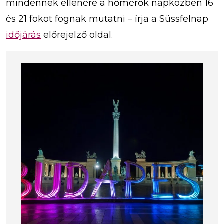
mindennek ellenére a hőmérők napközben 16
és 21 fokot fognak mutatni – írja a Süssfelnap
időjárás
előrejelző oldal.