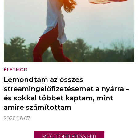
ÉLETMÓD
Lemondtam az összes
streamingelőfizetésemet a nyárra –
és sokkal többet kaptam, mint
amire számítottam
2026.08.07.
MÉG TÖBB FRISS HÍR