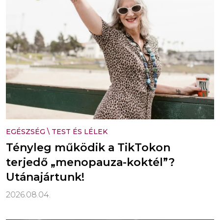
EGÉSZSÉG
\
TEST ÉS LÉLEK
Tényleg működik a TikTokon
terjedő „menopauza-koktél”?
Utánajártunk!
2026.08.04.