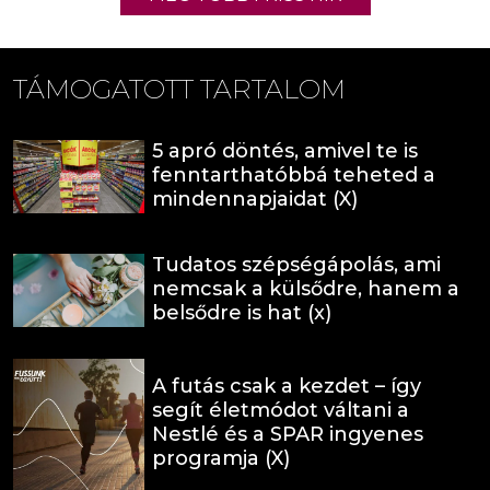
TÁMOGATOTT TARTALOM
5 apró döntés, amivel te is
fenntarthatóbbá teheted a
mindennapjaidat (X)
Tudatos szépségápolás, ami
nemcsak a külsődre, hanem a
belsődre is hat (x)
A futás csak a kezdet – így
segít életmódot váltani a
Nestlé és a SPAR ingyenes
programja (X)