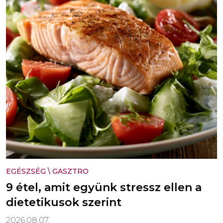
EGÉSZSÉG
\
GASZTRO
9 étel, amit együnk stressz ellen a
dietetikusok szerint
2026.08.07.