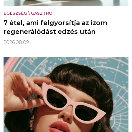
EGÉSZSÉG
\
GASZTRO
7 étel, ami felgyorsítja az izom
regenerálódást edzés után
2026.08.09.