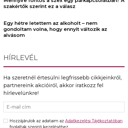
Mennyire fontos a szex egy párkapcsolatban? A
szakértők szerint ez a válasz
Egy hétre letettem az alkoholt – nem
gondoltam volna, hogy ennyit változik az
alvásom
HÍRLEVÉL
Ha szeretnél értesülni legfrissebb cikkjeinkről,
partnereink akcióiról, akkor iratkozz fel
hírlevelünkre!
Hozzájárulok az adataim az
Adatkezelési Tájékoztatóban
foglaltak szerinti kezeléséhez.