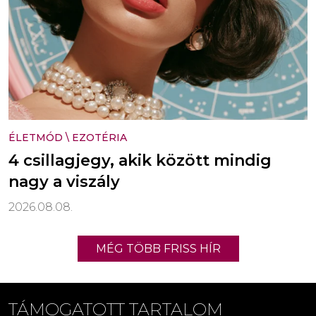
ÉLETMÓD
\
EZOTÉRIA
4 csillagjegy, akik között mindig
nagy a viszály
2026.08.08.
MÉG TÖBB FRISS HÍR
TÁMOGATOTT TARTALOM