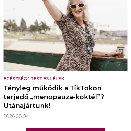
EGÉSZSÉG
\
TEST ÉS LÉLEK
Tényleg működik a TikTokon
terjedő „menopauza-koktél”?
Utánajártunk!
2026.08.04.