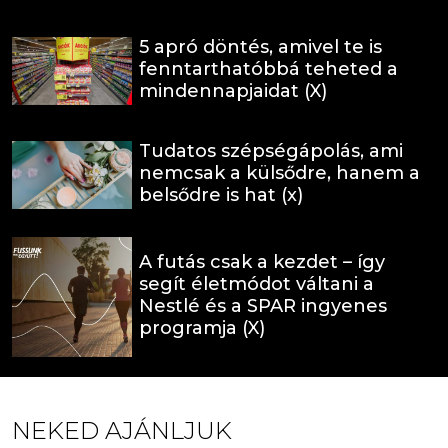
5 apró döntés, amivel te is
fenntarthatóbbá teheted a
mindennapjaidat (X)
Tudatos szépségápolás, ami
nemcsak a külsődre, hanem a
belsődre is hat (x)
A futás csak a kezdet – így
segít életmódot váltani a
Nestlé és a SPAR ingyenes
programja (X)
NEKED AJÁNLJUK