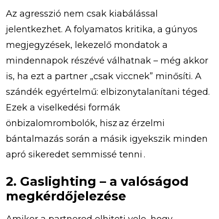
Az agresszió nem csak kiabálással
jelentkezhet. A folyamatos kritika, a gúnyos
megjegyzések, lekezelő mondatok a
mindennapok részévé válhatnak – még akkor
is, ha ezt a partner „csak viccnek” minősíti. A
szándék egyértelmű: elbizonytalanítani téged.
Ezek a viselkedési formák
önbizalomrombolók, hisz az érzelmi
bántalmazás során a másik igyekszik minden
apró sikeredet semmissé tenni .
2. Gaslighting – a valóságod
megkérdőjelezése
Amikor a partnered elhiteti vele, hogy