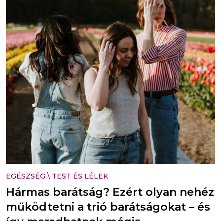
EGÉSZSÉG
\
TEST ÉS LÉLEK
Hármas barátság? Ezért olyan nehéz
működtetni a trió barátságokat – és