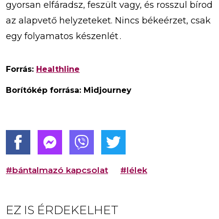
gyorsan elfáradsz, feszült vagy, és rosszul bírod
az alapvető helyzeteket. Nincs békeérzet, csak
egy folyamatos készenlét .
Forrás:
Healthline
Borítókép forrása: Midjourney
#bántalmazó kapcsolat
#lélek
EZ IS ÉRDEKELHET