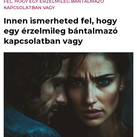
FEL, HOGY EGY ÉRZELMILEG BÁNTALMAZÓ
KAPCSOLATBAN VAGY
Innen ismerheted fel, hogy
egy érzelmileg bántalmazó
kapcsolatban vagy