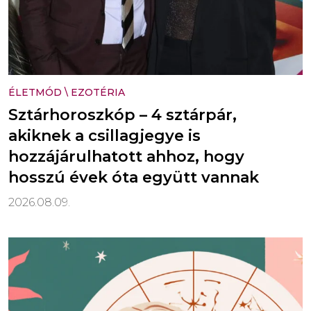
ÉLETMÓD
\
EZOTÉRIA
Sztárhoroszkóp – 4 sztárpár,
akiknek a csillagjegye is
hozzájárulhatott ahhoz, hogy
hosszú évek óta együtt vannak
2026.08.09.