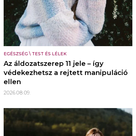
EGÉSZSÉG
\
TEST ÉS LÉLEK
Az áldozatszerep 11 jele – így
védekezhetsz a rejtett manipuláció
ellen
2026.08.09.