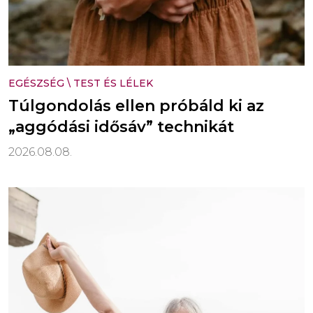
EGÉSZSÉG
\
TEST ÉS LÉLEK
Túlgondolás ellen próbáld ki az
„aggódási idősáv” technikát
2026.08.08.