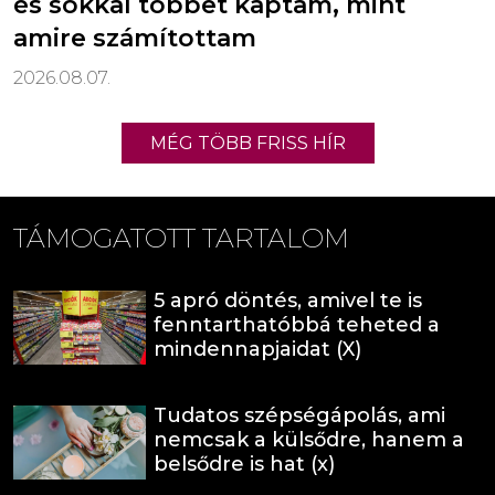
és sokkal többet kaptam, mint
amire számítottam
2026.08.07.
MÉG TÖBB FRISS HÍR
TÁMOGATOTT TARTALOM
5 apró döntés, amivel te is
fenntarthatóbbá teheted a
mindennapjaidat (X)
Tudatos szépségápolás, ami
nemcsak a külsődre, hanem a
belsődre is hat (x)