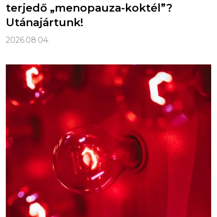
terjedő „menopauza-koktél”?
Utánajártunk!
2026.08.04.