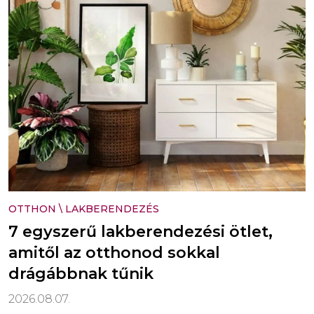
OTTHON
\
LAKBERENDEZÉS
7 egyszerű lakberendezési ötlet,
amitől az otthonod sokkal
drágábbnak tűnik
2026.08.07.