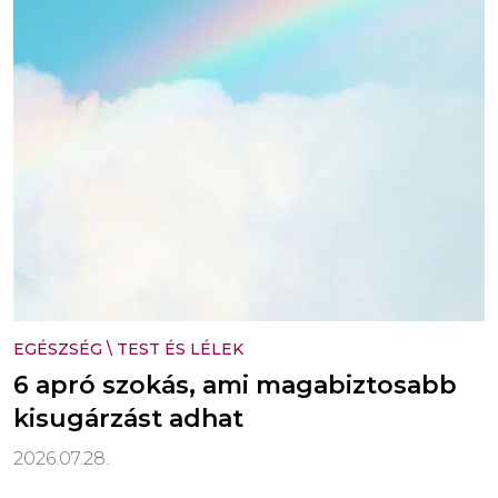
EGÉSZSÉG
\
TEST ÉS LÉLEK
6 apró szokás, ami magabiztosabb
kisugárzást adhat
2026.07.28.