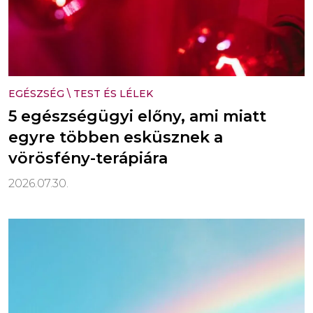
EGÉSZSÉG
\
TEST ÉS LÉLEK
5 egészségügyi előny, ami miatt
egyre többen esküsznek a
vörösfény-terápiára
2026.07.30.