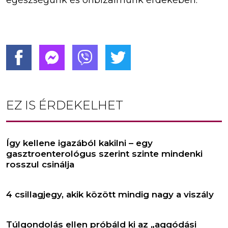
egészségünk és önbizalmunk érdekében.
EZ IS ÉRDEKELHET
Így kellene igazából kakilni – egy
gasztroenterológus szerint szinte mindenki
rosszul csinálja
4 csillagjegy, akik között mindig nagy a viszály
Túlgondolás ellen próbáld ki az „aggódási