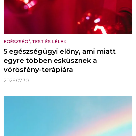
EGÉSZSÉG
\
TEST ÉS LÉLEK
5 egészségügyi előny, ami miatt
egyre többen esküsznek a
vörösfény-terápiára
2026.07.30.