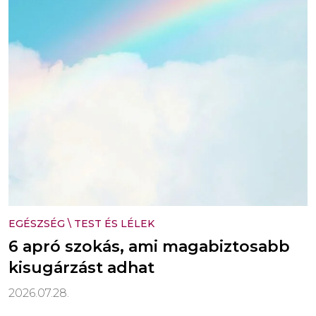
EGÉSZSÉG
\
TEST ÉS LÉLEK
6 apró szokás, ami magabiztosabb
kisugárzást adhat
2026.07.28.