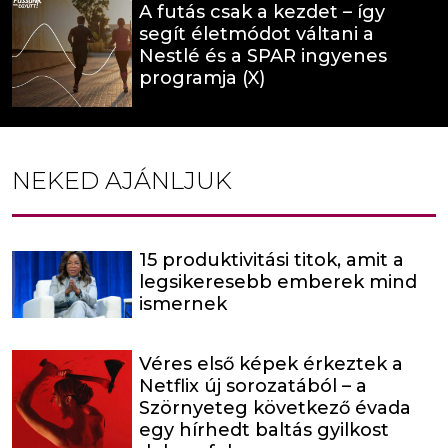
A futás csak a kezdet – így
segít életmódot váltani a
Nestlé és a SPAR ingyenes
programja (X)
NEKED AJÁNLJUK
15 produktivitási titok, amit a
legsikeresebb emberek mind
ismernek
Véres első képek érkeztek a
Netflix új sorozatából – a
Szörnyeteg következő évada
egy hírhedt baltás gyilkost