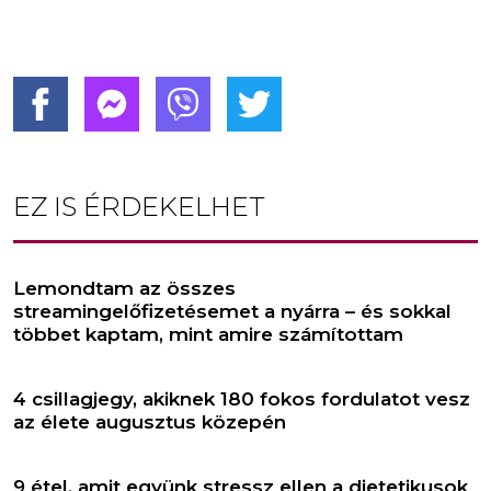
EZ IS ÉRDEKELHET
Lemondtam az összes
streamingelőfizetésemet a nyárra – és sokkal
többet kaptam, mint amire számítottam
4 csillagjegy, akiknek 180 fokos fordulatot vesz
az élete augusztus közepén
9 étel, amit együnk stressz ellen a dietetikusok