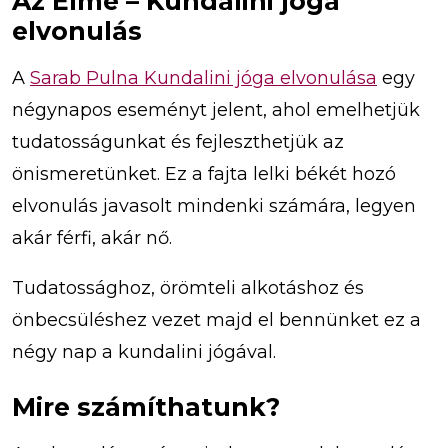
Az Elme – Kundalini jóga
elvonulás
A
Sarab Pulna Kundalini jóga elvonulása
egy
négynapos eseményt jelent, ahol emelhetjük
tudatosságunkat és fejleszthetjük az
önismeretünket. Ez a fajta lelki békét hozó
elvonulás javasolt mindenki számára, legyen
akár férfi, akár nő.
Tudatossághoz, örömteli alkotáshoz és
önbecsüléshez vezet majd el bennünket ez a
négy nap a kundalini jógával.
Mire számíthatunk?