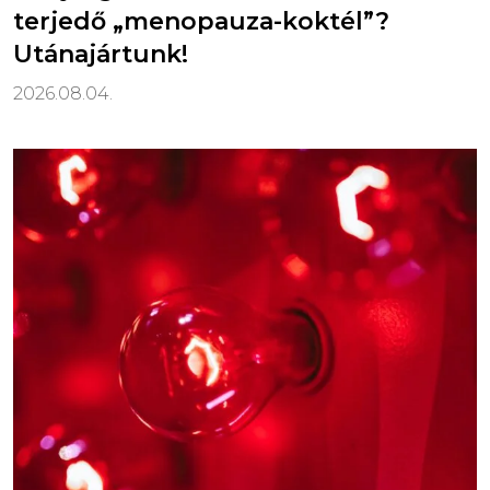
terjedő „menopauza-koktél”?
Utánajártunk!
2026.08.04.