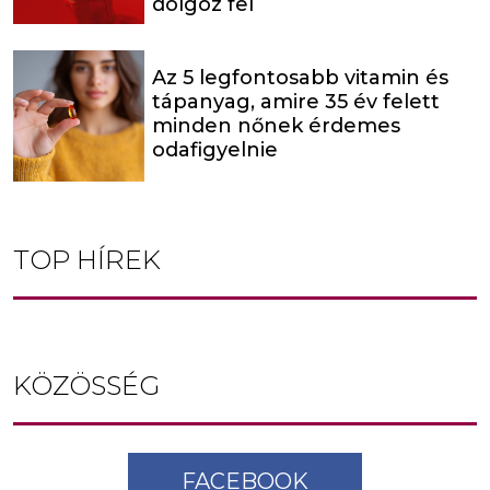
dolgoz fel
Az 5 legfontosabb vitamin és
tápanyag, amire 35 év felett
minden nőnek érdemes
odafigyelnie
TOP HÍREK
KÖZÖSSÉG
FACEBOOK