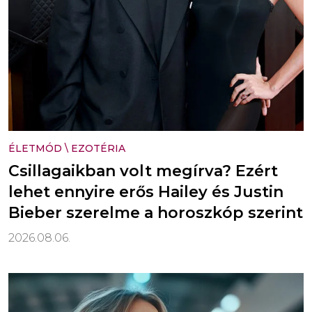
ÉLETMÓD
\
EZOTÉRIA
Csillagaikban volt megírva? Ezért
lehet ennyire erős Hailey és Justin
Bieber szerelme a horoszkóp szerint
2026.08.06.