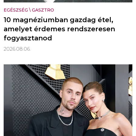
EGÉSZSÉG
\
GASZTRO
10 magnéziumban gazdag étel,
amelyet érdemes rendszeresen
fogyasztanod
2026.08.06.