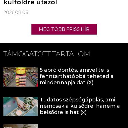
külföldre utazol
2026.08.06.
MÉG TÖBB FRISS HÍR
TÁMOGATOTT TARTALOM
5 apró döntés, amivel te is
fenntarthatóbbá teheted a
mindennapjaidat (X)
Tudatos szépségápolás, ami
nemcsak a külsődre, hanem a
belsődre is hat (x)