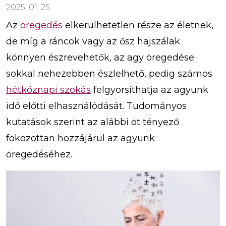
2025. 01. 25.
Az
öregedés
elkerülhetetlen része az életnek,
de míg a ráncok vagy az ősz hajszálak
könnyen észrevehetők, az agy öregedése
sokkal nehezebben észlelhető, pedig számos
hétköznapi szokás
felgyorsíthatja az agyunk
idő előtti elhasználódását. Tudományos
kutatások szerint az alábbi öt tényező
fokozottan hozzájárul az agyunk
öregedéséhez.