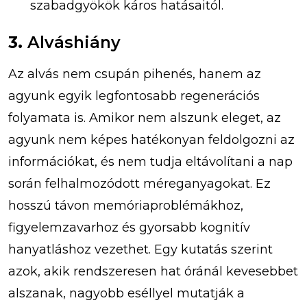
szabadgyökök káros hatásaitól.
3.
Alváshiány
Az alvás nem csupán pihenés, hanem az
agyunk egyik legfontosabb regenerációs
folyamata is. Amikor nem alszunk eleget, az
agyunk nem képes hatékonyan feldolgozni az
információkat, és nem tudja eltávolítani a nap
során felhalmozódott méreganyagokat. Ez
hosszú távon memóriaproblémákhoz,
figyelemzavarhoz és gyorsabb kognitív
hanyatláshoz vezethet. Egy kutatás szerint
azok, akik rendszeresen hat óránál kevesebbet
alszanak, nagyobb eséllyel mutatják a