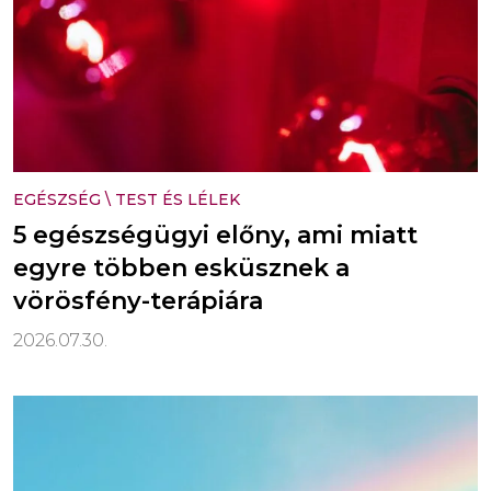
EGÉSZSÉG
\
TEST ÉS LÉLEK
5 egészségügyi előny, ami miatt
egyre többen esküsznek a
vörösfény-terápiára
2026.07.30.