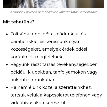
A magány növeli a demencia kockázatát, fotó: Gettyimages
Mit tehetünk?
Töltsünk több időt családunkkal és
barátainkkal, és keressünk olyan
közösségeket, amelyek érdeklődési
körünknek megfelelnek.
Vegyünk részt társas tevékenységekben,
például klubokban, tanfolyamokon vagy
önkéntes munkában.
Ha nem élünk közel a szeretteinkhez,
tartsuk velük a kapcsolatot telefonon vagy
videóhívásokon keresztül.