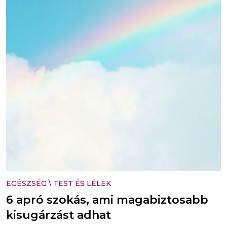
EGÉSZSÉG
\
TEST ÉS LÉLEK
6 apró szokás, ami magabiztosabb
kisugárzást adhat