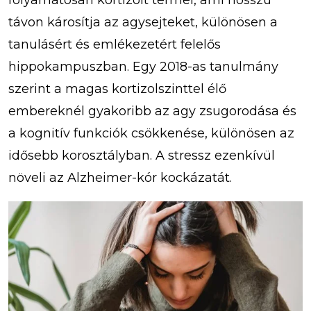
folyamatosan kortizolt termel, ami hosszú
távon károsítja az agysejteket, különösen a
tanulásért és emlékezetért felelős
hippokampuszban. Egy 2018-as tanulmány
szerint a magas kortizolszinttel élő
embereknél gyakoribb az agy zsugorodása és
a kognitív funkciók csökkenése, különösen az
idősebb korosztályban. A stressz ezenkívül
növeli az Alzheimer-kór kockázatát.