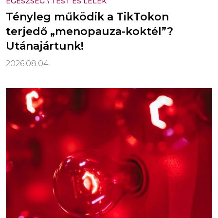
EGÉSZSÉG
\
TEST ÉS LÉLEK
Tényleg működik a TikTokon
terjedő „menopauza-koktél”?
Utánajártunk!
2026.08.04.