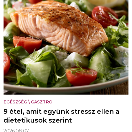
EGÉSZSÉG
\
GASZTRO
9 étel, amit együnk stressz ellen a
dietetikusok szerint
2026.08.07.