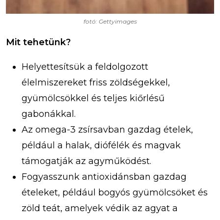
fotó: Gettyimages
Mit tehetünk?
Helyettesítsük a feldolgozott
élelmiszereket friss zöldségekkel,
gyümölcsökkel és teljes kiőrlésű
gabonákkal.
Az omega-3 zsírsavban gazdag ételek,
például a halak, diófélék és magvak
támogatják az agyműködést.
Fogyasszunk antioxidánsban gazdag
ételeket, például bogyós gyümölcsöket és
zöld teát, amelyek védik az agyat a