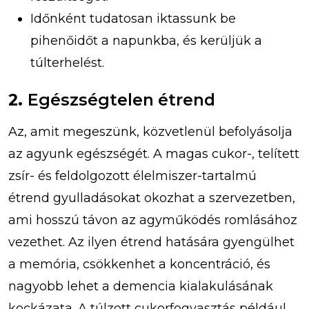
Időnként tudatosan iktassunk be
pihenőidőt a napunkba, és kerüljük a
túlterhelést.
2.
Egészségtelen étrend
Az, amit megeszünk, közvetlenül befolyásolja
az agyunk egészségét. A magas cukor-, telített
zsír- és feldolgozott élelmiszer-tartalmú
étrend gyulladásokat okozhat a szervezetben,
ami hosszú távon az agyműködés romlásához
vezethet. Az ilyen étrend hatására gyengülhet
a memória, csökkenhet a koncentráció, és
nagyobb lehet a demencia kialakulásának
kockázata. A túlzott cukorfogyasztás például