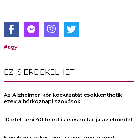
#agy
EZ IS ÉRDEKELHET
Az Alzheimer-kór kockázatát csökkenthetik
ezek a hétköznapi szokások
10 étel, ami 40 felett is élesen tartja az elmédet
5 gyakori szokás, ami az agy egészségét