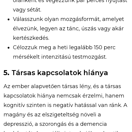
óránként és végezzünk pár perces nyújtást
vagy sétát.
Válasszunk olyan mozgásformát, amelyet
élvezünk, legyen az tánc, úszás vagy akár
kertészkedés.
Célozzuk meg a heti legalább 150 perc
mérsékelt intenzitású testmozgást.
5.
Társas kapcsolatok hiánya
Az ember alapvetően társas lény, és a társas
kapcsolatok hiánya nemcsak érzelmi, hanem
kognitív szinten is negatív hatással van ránk. A
magány és az elszigeteltség növeli a
depresszió, a szorongás és a demencia