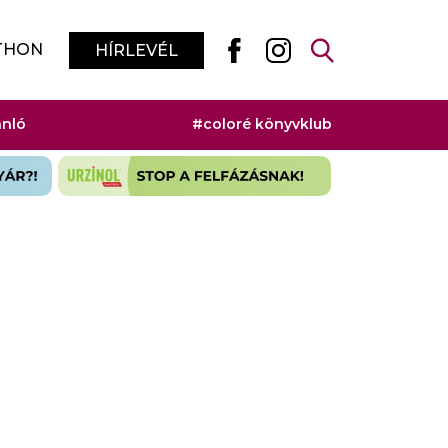
THON
HÍRLEVÉL
ánló
#coloré könyvklub