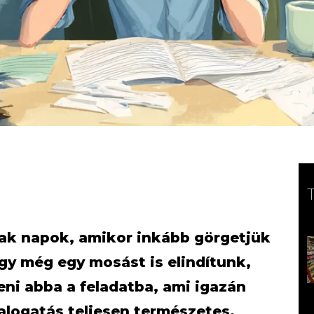
ak napok, amikor inkább görgetjük
agy még egy mosást is elindítunk,
eni abba a feladatba, ami igazán
halogatás teljesen természetes.