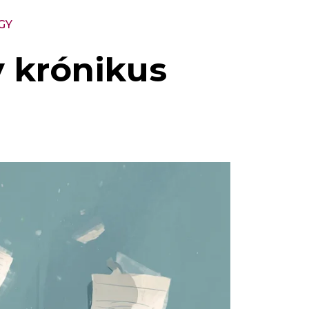
GY
y krónikus