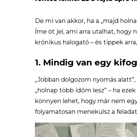
De mi van akkor, ha a „majd holna
Íme öt jel, ami arra utalhat, hog
krónikus halogató – és tippek arr
1. Mindig van egy kifo
„Jobban dolgozom nyomás alatt”,
„holnap több időm lesz” – ha eze
könnyen lehet, hogy már nem eg
folyamatosan menekülsz a feladata