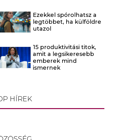
Ezekkel spórolhatsz a
legtöbbet, ha külföldre
utazol
15 produktivitási titok,
amit a legsikeresebb
emberek mind
ismernek
OP HÍREK
ÖZÖSSÉG