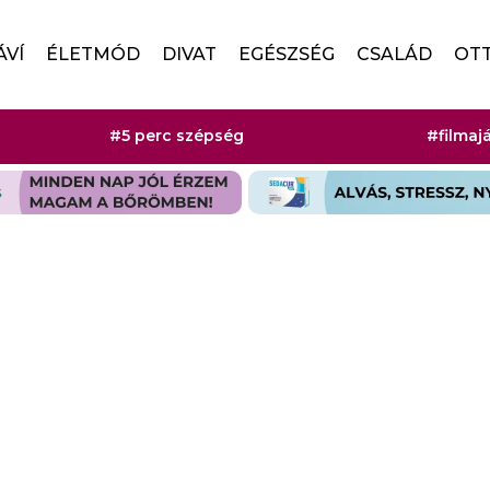
ÁVÍ
ÉLETMÓD
DIVAT
EGÉSZSÉG
CSALÁD
OT
#5 perc szépség
#filmaj