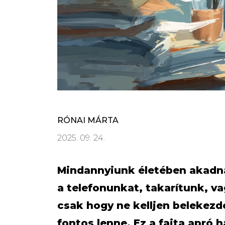
RÓNAI MÁRTA
2025. 09. 24.
Mindannyiunk életében akadn
a telefonunkat, takarítunk, v
csak hogy ne kelljen belekezd
fontos lenne. Ez a fajta apró 