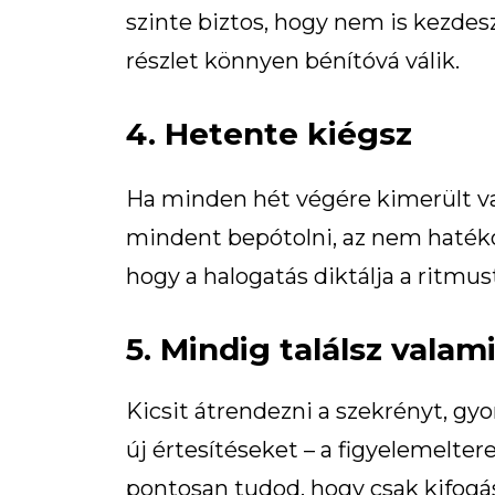
szinte biztos, hogy nem is kezdesz 
részlet könnyen bénítóvá válik.
4. Hetente kiégsz
Ha minden hét végére kimerült vag
mindent bepótolni, az nem haték
hogy a halogatás diktálja a ritmus
5. Mindig találsz valami
Kicsit átrendezni a szekrényt, gy
új értesítéseket – a figyelemelter
pontosan tudod, hogy csak kifogá