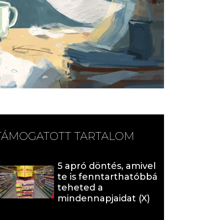
TÁMOGATOTT TARTALOM
5 apró döntés, amivel
te is fenntarthatóbbá
teheted a
mindennapjaidat (X)