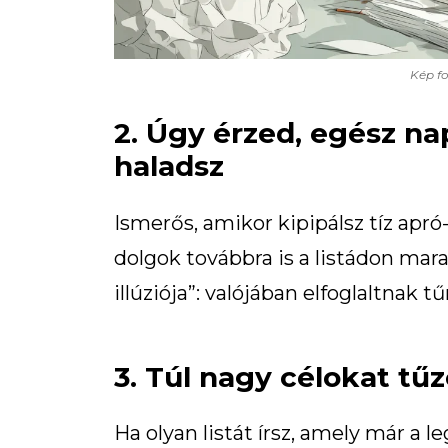
Kép fo
2. Úgy érzed, egész na
haladsz
Ismerős, amikor kipipálsz tíz apr
dolgok továbbra is a listádon mar
illúziója”: valójában elfoglaltnak 
3. Túl nagy célokat tűz
Ha olyan listát írsz, amely már a l