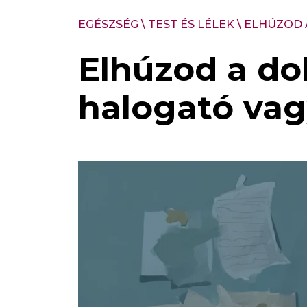
EGÉSZSÉG
\
TEST ÉS LÉLEK
\
ELHÚZOD 
Elhúzod a dol
halogató va