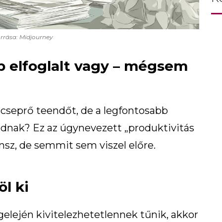
rrása: Midjourney
p elfoglalt vagy – mégsem
ó-cseprő teendőt, de a legfontosabb
adnak? Ez az úgynevezett „produktivitás
tűnsz, de semmit sem viszel előre.
öl ki
egelején kivitelezhetetlennek tűnik, akkor