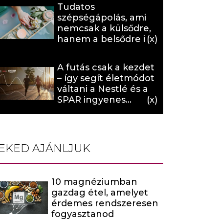
Tudatos
szépségápolás, ami
nemcsak a külsődre,
hanem a belsődre is
hat (x)
A futás csak a kezdet
– így segít életmódot
váltani a Nestlé és a
SPAR ingyenes
programja (X)
EKED AJÁNLJUK
10 magnéziumban
gazdag étel, amelyet
érdemes rendszeresen
fogyasztanod