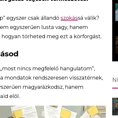
p” egyszer csak állandó
szokás
sá válik?
y nem egyszerűen lusta vagy, hanem
a, hogyan törheted meg ezt a körforgást.
gásod
 „most nincs megfelelő hangulatom”,
k a mondatok rendszeresen visszatérnek,
N
yszerűen magyarázkodsz, hanem
id elől.