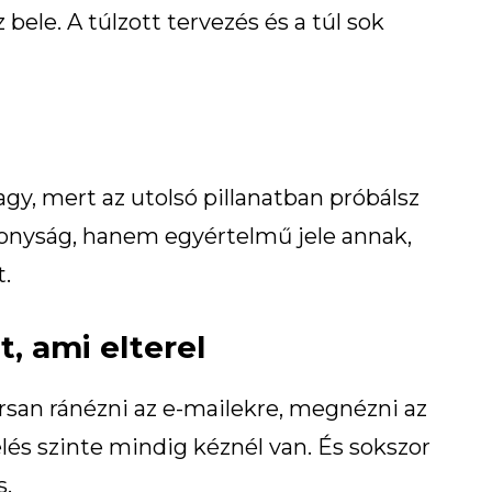
bele. A túlzott tervezés és a túl sok
y, mert az utolsó pillanatban próbálsz
onyság, hanem egyértelmű jele annak,
t.
t, ami elterel
orsan ránézni az e-mailekre, megnézni az
elés szinte mindig kéznél van. És sokszor
s.