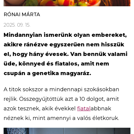
RÓNAI MÁRTA
2025. 09. 15.
Mindannyian ismerünk olyan embereket,
akikre ránézve egyszerűen nem hisszük
el, hogy hány évesek. Van bennük valami
üde, könnyed és fiatalos, amit nem
csupán a genetika magyaráz.
A titok sokszor a mindennapi szokásokban
rejlik. Összegyűjtöttük azt a 10 dolgot, amit
azok tesznek, akik évekkel
fiatal
abbnak
néznek ki, mint amennyi a valós életkoruk.