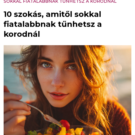
SOKKAL FIATALABBNAK TŰNHETSZ A KORODNÁL
10 szokás, amitől sokkal
fiatalabbnak tűnhetsz a
korodnál