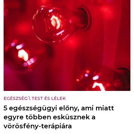
EGÉSZSÉG
\
TEST ÉS LÉLEK
5 egészségügyi előny, ami miatt
egyre többen esküsznek a
vörösfény-terápiára