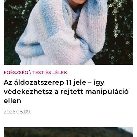
EGÉSZSÉG
\
TEST ÉS LÉLEK
Az áldozatszerep 11 jele – így
védekezhetsz a rejtett manipuláció
ellen
2026.08.09.