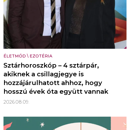
ÉLETMÓD
\
EZOTÉRIA
Sztárhoroszkóp – 4 sztárpár,
akiknek a csillagjegye is
hozzájárulhatott ahhoz, hogy
hosszú évek óta együtt vannak
2026.08.09.