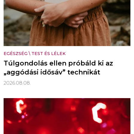
EGÉSZSÉG
\
TEST ÉS LÉLEK
Túlgondolás ellen próbáld ki az
„aggódási idősáv” technikát
2026.08.08.