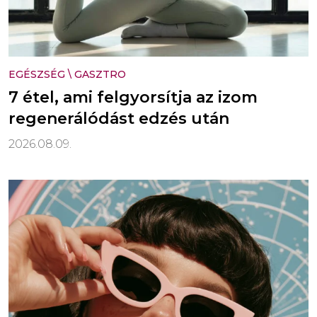
EGÉSZSÉG
\
GASZTRO
7 étel, ami felgyorsítja az izom
regenerálódást edzés után
2026.08.09.