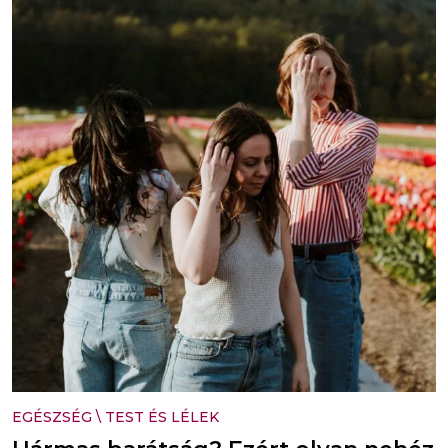
EGÉSZSÉG
\
TEST ÉS LÉLEK