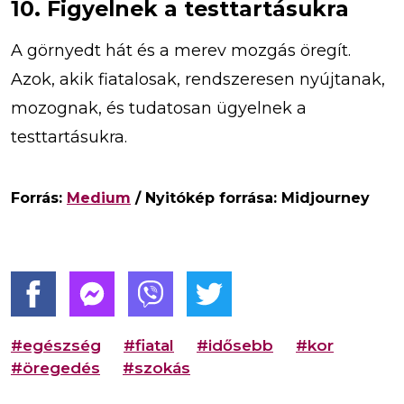
10. Figyelnek a testtartásukra
A görnyedt hát és a merev mozgás öregít.
Azok, akik fiatalosak, rendszeresen nyújtanak,
mozognak, és tudatosan ügyelnek a
testtartásukra.
Forrás:
Medium
/ Nyitókép forrása: Midjourney
#egészség
#fiatal
#idősebb
#kor
#öregedés
#szokás