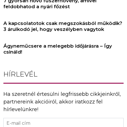
7 gyorsan nővő fűszernövény, amivel
feldobhatod a nyári főzést
A kapcsolatotok csak megszokásból működik?
3 árulkodó jel, hogy veszélyben vagytok
Ágyneműcsere a melegebb időjárásra – Így
csináld!
HÍRLEVÉL
Ha szeretnél értesülni legfrissebb cikkjeinkről,
partnereink akcióiról, akkor iratkozz fel
hírlevelünkre!