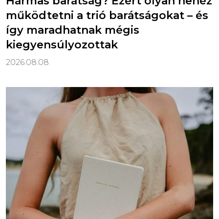
Hármas barátság? Ezért olyan nehéz
működtetni a trió barátságokat – és
így maradhatnak mégis
kiegyensúlyozottak
2026.08.08.