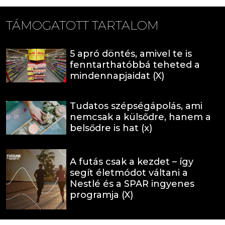
TÁMOGATOTT TARTALOM
5 apró döntés, amivel te is
fenntarthatóbbá teheted a
mindennapjaidat (X)
Tudatos szépségápolás, ami
nemcsak a külsődre, hanem a
belsődre is hat (x)
A futás csak a kezdet – így
segít életmódot váltani a
Nestlé és a SPAR ingyenes
programja (X)