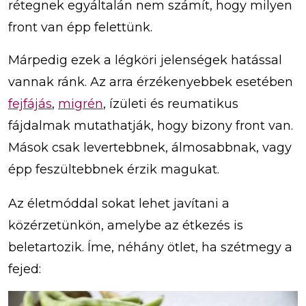
rétegnek egyáltalán nem számít, hogy milyen
front van épp felettünk.
Márpedig ezek a légköri jelenségek hatással
vannak ránk. Az arra érzékenyebbek esetében
fejfájás
,
migrén
, ízületi és reumatikus
fájdalmak mutathatják, hogy bizony front van.
Mások csak levertebbnek, álmosabbnak, vagy
épp feszültebbnek érzik magukat.
Az életmóddal sokat lehet javítani a
közérzetünkön, amelybe az étkezés is
beletartozik. Íme, néhány ötlet, ha szétmegy a
fejed: