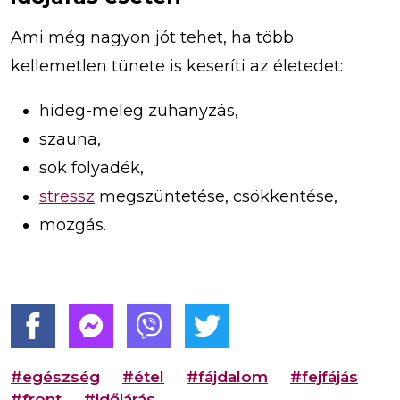
Ami még nagyon jót tehet, ha több
kellemetlen tünete is keseríti az életedet:
hideg-meleg zuhanyzás,
szauna,
sok folyadék,
stressz
megszüntetése, csökkentése,
mozgás.
#egészség
#étel
#fájdalom
#fejfájás
#front
#időjárás