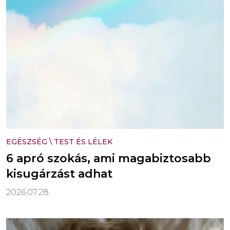
EGÉSZSÉG
\
TEST ÉS LÉLEK
6 apró szokás, ami magabiztosabb
kisugárzást adhat
2026.07.28.