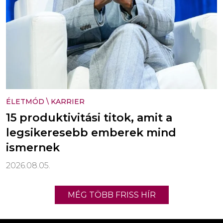
ÉLETMÓD
\
KARRIER
15 produktivitási titok, amit a
legsikeresebb emberek mind
ismernek
2026.08.05.
MÉG TÖBB FRISS HÍR