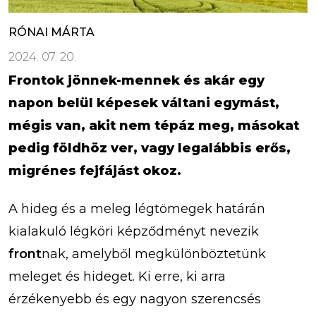
RÓNAI MÁRTA
2024. 07. 20.
Frontok jönnek-mennek és akár egy
napon belül képesek váltani egymást,
mégis van, akit nem tépáz meg, másokat
pedig földhöz ver, vagy legalábbis erős,
migrénes fejfájást okoz.
A hideg és a meleg légtömegek határán
kialakuló légköri képződményt nevezik
front
nak, amelyből megkülönböztetünk
meleget és hideget. Ki erre, ki arra
érzékenyebb és egy nagyon szerencsés