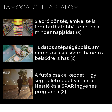
TÁMOGATOTT TARTALOM
5 apró döntés, amivel te is
fenntarthatóbbá teheted a
mindennapjaidat (X)
Tudatos szépségápolás, ami
nemcsak a külsődre, hanem a
belsődre is hat (x)
A futás csak a kezdet – így
segít életmódot váltani a
Nestlé és a SPAR ingyenes
programja (X)