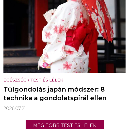
EGÉSZSÉG
\
TEST ÉS LÉLEK
Túlgondolás japán módszer: 8
technika a gondolatspirál ellen
2026.07.21.
MÉG TÖBB TEST ÉS LÉLEK