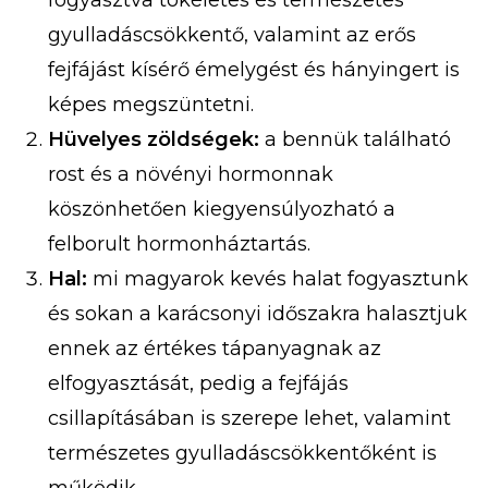
fogyasztva tökéletes és természetes
gyulladáscsökkentő, valamint az erős
fejfájást kísérő émelygést és hányingert is
képes megszüntetni.
Hüvelyes zöldségek:
a bennük található
rost és a növényi hormonnak
köszönhetően kiegyensúlyozható a
felborult hormonháztartás.
Hal:
mi magyarok kevés halat fogyasztunk
és sokan a karácsonyi időszakra halasztjuk
ennek az értékes tápanyagnak az
elfogyasztását, pedig a fejfájás
csillapításában is szerepe lehet, valamint
természetes gyulladáscsökkentőként is