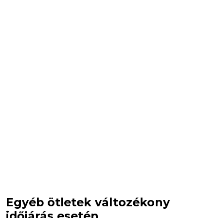
Egyéb ötletek változékony
időjárás esetén