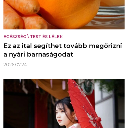
EGÉSZSÉG
\
TEST ÉS LÉLEK
Ez az ital segíthet tovább megőrizni
a nyári barnaságodat
2026.07.24.