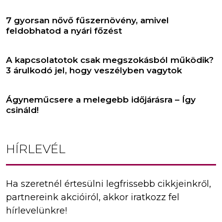
7 gyorsan nővő fűszernövény, amivel
feldobhatod a nyári főzést
A kapcsolatotok csak megszokásból működik?
3 árulkodó jel, hogy veszélyben vagytok
Ágyneműcsere a melegebb időjárásra – Így
csináld!
HÍRLEVÉL
Ha szeretnél értesülni legfrissebb cikkjeinkről,
partnereink akcióiról, akkor iratkozz fel
hírlevelünkre!