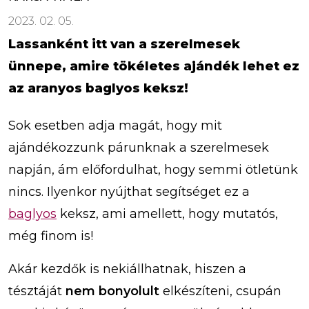
2023. 02. 05.
Lassanként itt van a szerelmesek
ünnepe, amire tökéletes ajándék lehet ez
az aranyos baglyos keksz!
Sok esetben adja magát, hogy mit
ajándékozzunk párunknak a szerelmesek
napján, ám előfordulhat, hogy semmi ötletünk
nincs. Ilyenkor nyújthat segítséget ez a
baglyos
keksz, ami amellett, hogy mutatós,
még finom is!
Akár kezdők is nekiállhatnak, hiszen a
tésztáját
nem bonyolult
elkészíteni, csupán