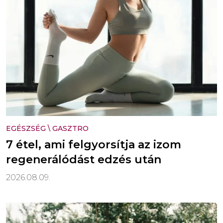
EGÉSZSÉG
\
GASZTRO
7 étel, ami felgyorsítja az izom
regenerálódást edzés után
2026.08.09.