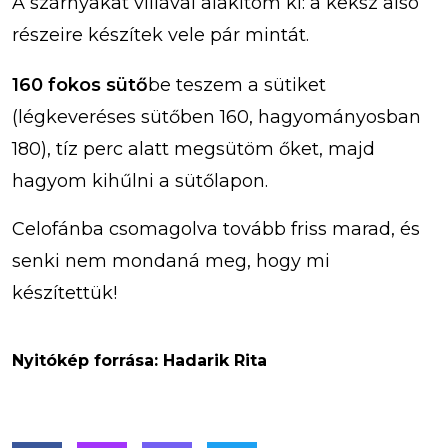
A szárnyakat villával alakítom ki: a keksz alsó
részeire készítek vele pár mintát.
160 fokos sütő
be teszem a sütiket
(légkeveréses sütőben 160, hagyományosban
180), tíz perc alatt megsütöm őket, majd
hagyom kihűlni a sütőlapon.
Celofánba csomagolva tovább friss marad, és
senki nem mondaná meg, hogy mi
készítettük!
Nyitókép forrása: Hadarik Rita