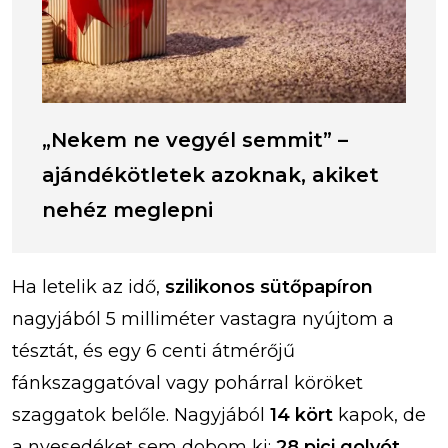
„Nekem ne vegyél semmit” –
ajándékötletek azoknak, akiket
nehéz meglepni
Ha letelik az idő,
szilikonos sütőpapíron
nagyjából 5 milliméter vastagra nyújtom a
tésztát, és egy 6 centi átmérőjű
fánkszaggatóval vagy pohárral köröket
szaggatok belőle. Nagyjából
14 kört
kapok, de
a nyesedéket sem dobom ki:
28 pici golyót