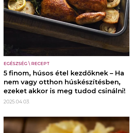
EGÉSZSÉG
\
RECEPT
5 finom, húsos étel kezdőknek – Ha
nem vagy otthon húskészítésben,
ezeket akkor is meg tudod csinálni!
2025.04.03.