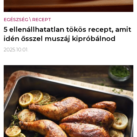
EGÉSZSÉG
\
RECEPT
5 ellenállhatatlan tökös recept, amit
idén ősszel muszáj kipróbálnod
2025.10.01.