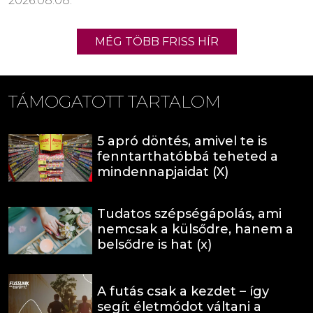
2026.08.08.
MÉG TÖBB FRISS HÍR
TÁMOGATOTT TARTALOM
5 apró döntés, amivel te is
fenntarthatóbbá teheted a
mindennapjaidat (X)
Tudatos szépségápolás, ami
nemcsak a külsődre, hanem a
belsődre is hat (x)
A futás csak a kezdet – így
segít életmódot váltani a