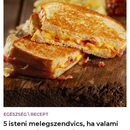
EGÉSZSÉG
\
RECEPT
5 isteni melegszendvics, ha valami