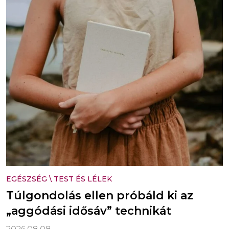
EGÉSZSÉG
\
TEST ÉS LÉLEK
Túlgondolás ellen próbáld ki az
„aggódási idősáv” technikát