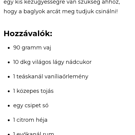
egy kis kézügyességre van szükség ahhoz,
hogy a baglyok arcát meg tudjuk csinálni!
Hozzávalók:
90 gramm vaj
10 dkg világos lágy nádcukor
1 teáskanál vaníliaőrlemény
1 közepes tojás
egy csipet só
1 citrom héja
1 evőkanál rum