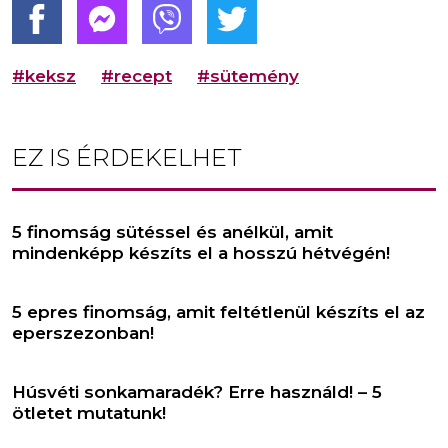
#keksz
#recept
#sütemény
EZ IS ÉRDEKELHET
5 finomság sütéssel és anélkül, amit
mindenképp készíts el a hosszú hétvégén!
5 epres finomság, amit feltétlenül készíts el az
eperszezonban!
Húsvéti sonkamaradék? Erre használd! – 5
ötletet mutatunk!