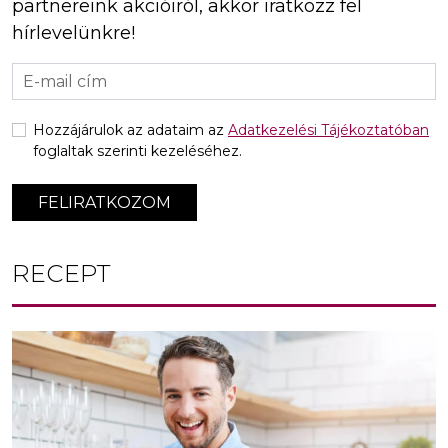
partnereink akcióiról, akkor iratkozz fel
hírlevelünkre!
Hozzájárulok az adataim az
Adatkezelési Tájékoztatóban
foglaltak szerinti kezeléséhez.
FELIRATKOZOM
RECEPT