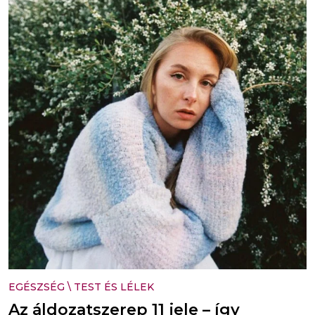
EGÉSZSÉG
\
TEST ÉS LÉLEK
Az áldozatszerep 11 jele – így