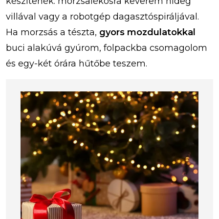
készítenék: morzsalékosra keverem hideg
villával vagy a robotgép dagasztóspiráljával.
Ha morzsás a tészta,
gyors mozdulatokkal
buci alakúvá gyúrom, folpackba csomagolom
és egy-két órára hűtőbe teszem.