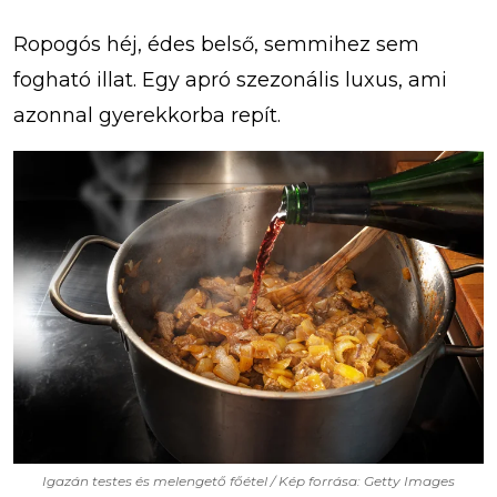
Ropogós héj, édes belső, semmihez sem
fogható illat. Egy apró szezonális luxus, ami
azonnal gyerekkorba repít.
Igazán testes és melengető főétel / Kép forrása: Getty Images