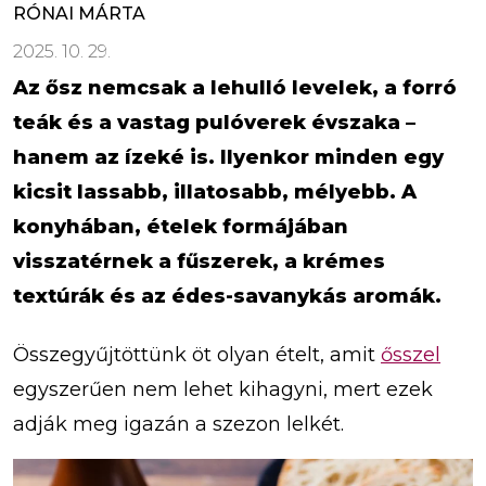
RÓNAI MÁRTA
2025. 10. 29.
Az ősz nemcsak a lehulló levelek, a forró
teák és a vastag pulóverek évszaka –
hanem az ízeké is. Ilyenkor minden egy
kicsit lassabb, illatosabb, mélyebb. A
konyhában, ételek formájában
visszatérnek a fűszerek, a krémes
textúrák és az édes-savanykás aromák.
Összegyűjtöttünk öt olyan ételt, amit
ősszel
egyszerűen nem lehet kihagyni, mert ezek
adják meg igazán a szezon lelkét.