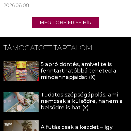
2026.08.08.
MÉG TÖBB FRISS HÍR
TÁMOGATOTT TARTALOM
5 apró döntés, amivel te is
fenntarthatóbbá teheted a
mindennapjaidat (X)
Tudatos szépségápolás, ami
nemcsak a külsődre, hanem a
belsődre is hat (x)
A futás csak a kezdet – így