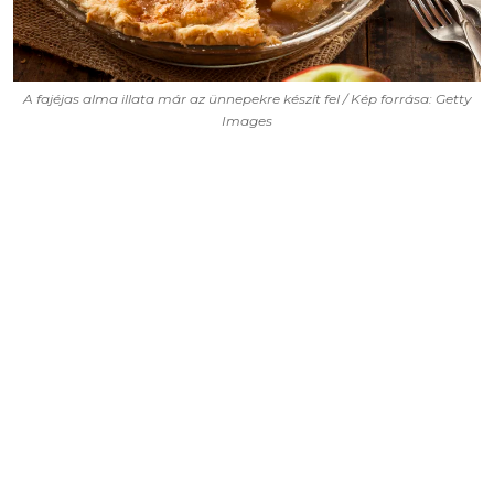
A fajéjas alma illata már az ünnepekre készít fel / Kép forrása: Getty
Images