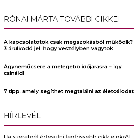
RÓNAI MÁRTA
TOVÁBBI CIKKEI
A kapcsolatotok csak megszokásból működik?
3 árulkodó jel, hogy veszélyben vagytok
Ágyneműcsere a melegebb időjárásra – Így
csináld!
7 tipp, amely segíthet megtalálni az életcélodat
HÍRLEVÉL
Ha szeretnél értesülni legfrissebb cikkjeinkről,