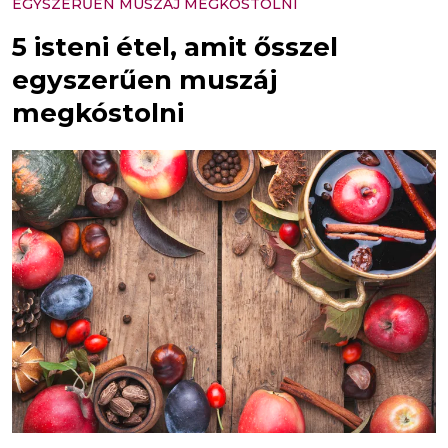
EGYSZERŰEN MUSZÁJ MEGKÓSTOLNI
5 isteni étel, amit ősszel
egyszerűen muszáj
megkóstolni