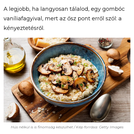
A legjobb, ha langyosan tálalod, egy gombóc
vaníliafagyival, mert az ősz pont erről szól: a
kényeztetésről.
Hús nélkül is is finomság készülhet / Kép forrása: Getty Images