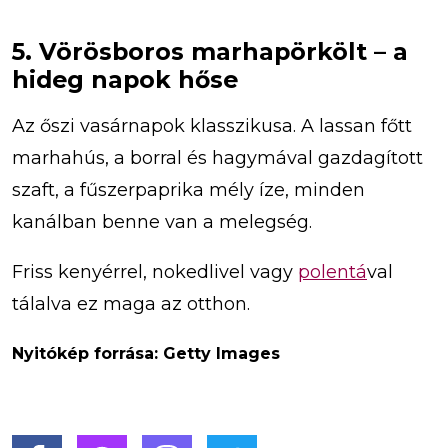
5. Vörösboros marhapörkölt – a
hideg napok hőse
Az őszi vasárnapok klasszikusa. A lassan főtt
marhahús, a borral és hagymával gazdagított
szaft, a fűszerpaprika mély íze, minden
kanálban benne van a melegség.
Friss kenyérrel, nokedlivel vagy
polentá
val
tálalva ez maga az otthon.
Nyitókép forrása: Getty Images