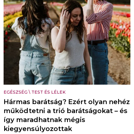
EGÉSZSÉG
\
TEST ÉS LÉLEK
Hármas barátság? Ezért olyan nehéz
működtetni a trió barátságokat – és
így maradhatnak mégis
kiegyensúlyozottak