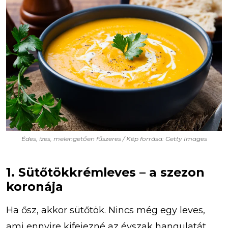
Édes, ízes, melengetően fűszeres / Kép forrása: Getty Images
1. Sütőtökkrémleves – a szezon
koronája
Ha ősz, akkor sütőtök. Nincs még egy leves,
ami ennyire kifejezné az évszak hangulatát.