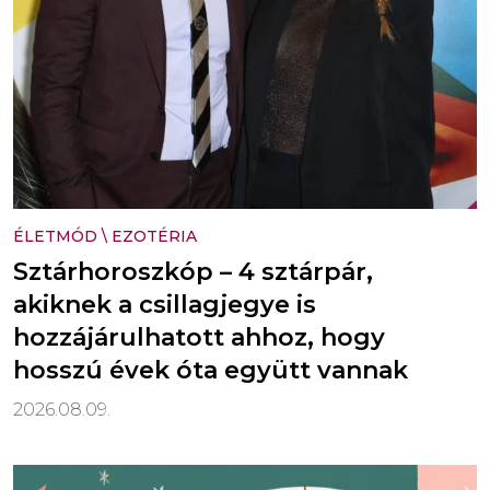
ÉLETMÓD
\
EZOTÉRIA
Sztárhoroszkóp – 4 sztárpár,
akiknek a csillagjegye is
hozzájárulhatott ahhoz, hogy
hosszú évek óta együtt vannak
2026.08.09.