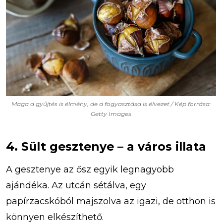
Maga a gyűjtés is élmény, de a fogyasztása is élvezet / Kép forrása:
Getty Images
4. Sült gesztenye – a város illata
A gesztenye az ősz egyik legnagyobb
ajándéka. Az utcán sétálva, egy
papírzacskóból majszolva az igazi, de otthon is
könnyen elkészíthető.