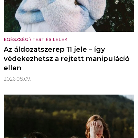
EGÉSZSÉG
\
TEST ÉS LÉLEK
Az áldozatszerep 11 jele – így
védekezhetsz a rejtett manipuláció
ellen
2026.08.09.