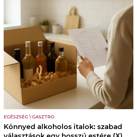
EGÉSZSÉG
\
GASZTRO
Könnyed alkoholos italok: szabad
választások egy hosszú estére (X)