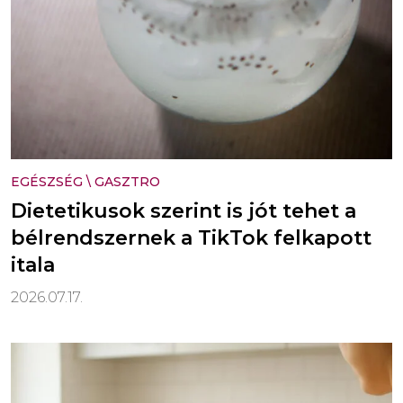
EGÉSZSÉG
\
GASZTRO
Dietetikusok szerint is jót tehet a
bélrendszernek a TikTok felkapott
itala
2026.07.17.