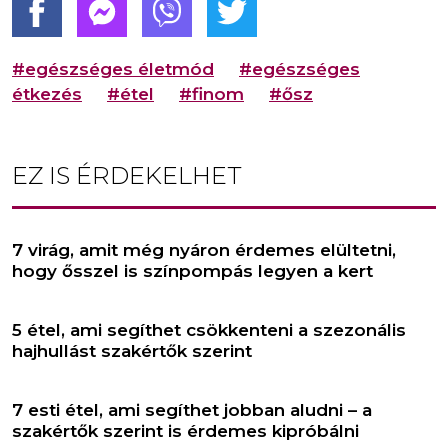
#egészséges életmód
#egészséges
étkezés
#étel
#finom
#ősz
EZ IS ÉRDEKELHET
7 virág, amit még nyáron érdemes elültetni,
hogy ősszel is színpompás legyen a kert
5 étel, ami segíthet csökkenteni a szezonális
hajhullást szakértők szerint
7 esti étel, ami segíthet jobban aludni – a
szakértők szerint is érdemes kipróbálni