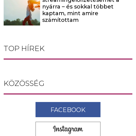
streamingelőfizetésemet a
nyárra – és sokkal többet
kaptam, mint amire
számítottam
TOP HÍREK
KÖZÖSSÉG
FACEBOOK