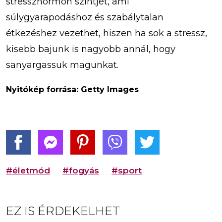
stresszhormon szintjét, ami
súlygyarapodáshoz és szabálytalan
étkezéshez vezethet, hiszen ha sok a stressz,
kisebb bajunk is nagyobb annál, hogy
sanyargassuk magunkat.
Nyitókép forrása: Getty Images
#életmód
#fogyás
#sport
EZ IS ÉRDEKELHET