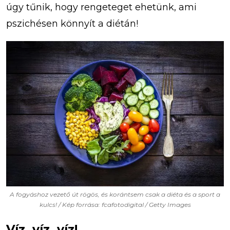
úgy tűnik, hogy rengeteget ehetünk, ami
pszichésen könnyít a diétán!
A fogyáshoz vezető út rögös, és korántsem csak a diéta és a sport a
kulcs! / Kép forrása: fcafotodigital / Getty Images
Víz, víz, víz!