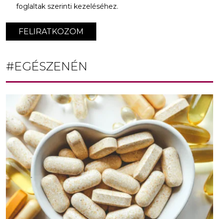
foglaltak szerinti kezeléséhez.
FELIRATKOZOM
#EGÉSZENÉN