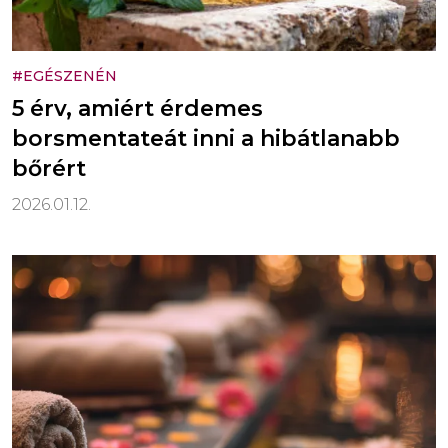
#EGÉSZENÉN
5 érv, amiért érdemes
borsmentateát inni a hibátlanabb
bőrért
2026.01.12.