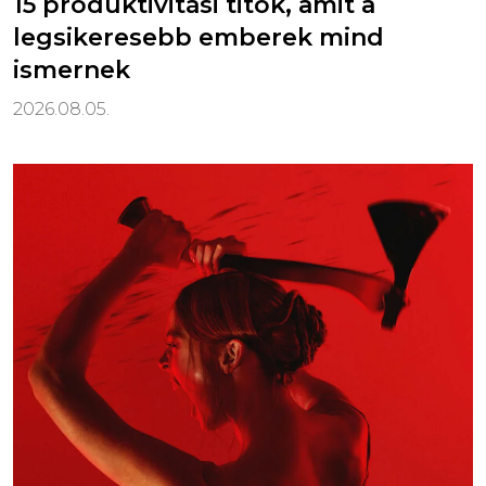
15 produktivitási titok, amit a
legsikeresebb emberek mind
ismernek
2026.08.05.