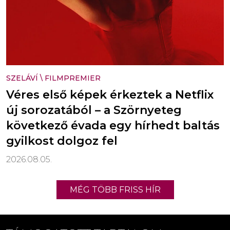
SZELÁVÍ
\
FILMPREMIER
Véres első képek érkeztek a Netflix
új sorozatából – a Szörnyeteg
következő évada egy hírhedt baltás
gyilkost dolgoz fel
2026.08.05.
MÉG TÖBB FRISS HÍR