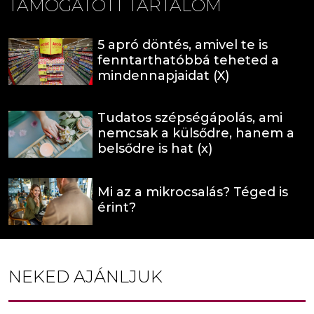
TÁMOGATOTT TARTALOM
5 apró döntés, amivel te is
fenntarthatóbbá teheted a
mindennapjaidat (X)
Tudatos szépségápolás, ami
nemcsak a külsődre, hanem a
belsődre is hat (x)
Mi az a mikrocsalás? Téged is
érint?
NEKED AJÁNLJUK