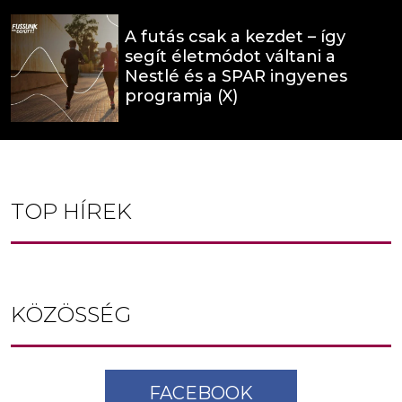
A futás csak a kezdet – így
segít életmódot váltani a
Nestlé és a SPAR ingyenes
programja (X)
TOP HÍREK
KÖZÖSSÉG
FACEBOOK