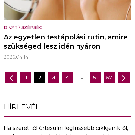
DIVAT
\
SZÉPSÉG
Az egyetlen testápolási rutin, amire
szükséged lesz idén nyáron
2026.04.14.
1
2
3
4
…
51
52
Bejegyzés
navigáció
HÍRLEVÉL
Ha szeretnél értesülni legfrissebb cikkjeinkről,