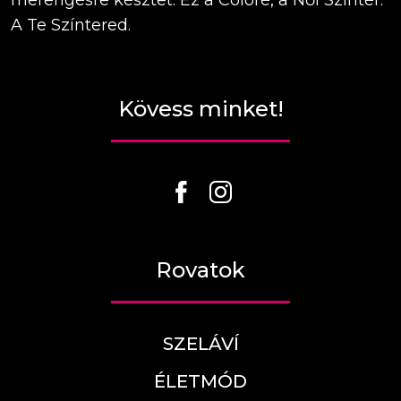
merengésre késztet. Ez a Coloré, a Női Színtér.
A Te Színtered.
Kövess minket!
Rovatok
SZELÁVÍ
ÉLETMÓD