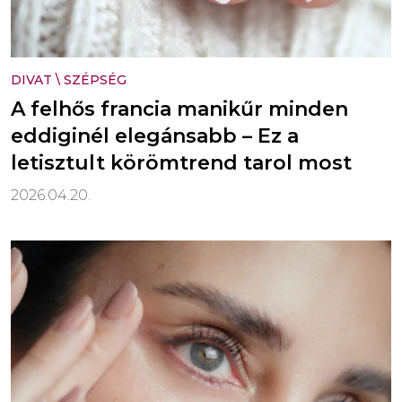
DIVAT
\
SZÉPSÉG
A felhős francia manikűr minden
eddiginél elegánsabb – Ez a
letisztult körömtrend tarol most
2026.04.20.