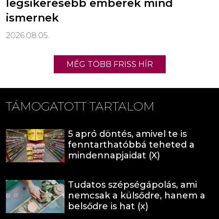
legsikeresebb emberek mind
ismernek
2026.08.05.
MÉG TÖBB FRISS HÍR
TÁMOGATOTT TARTALOM
5 apró döntés, amivel te is
fenntarthatóbbá teheted a
mindennapjaidat (X)
Tudatos szépségápolás, ami
nemcsak a külsődre, hanem a
belsődre is hat (x)