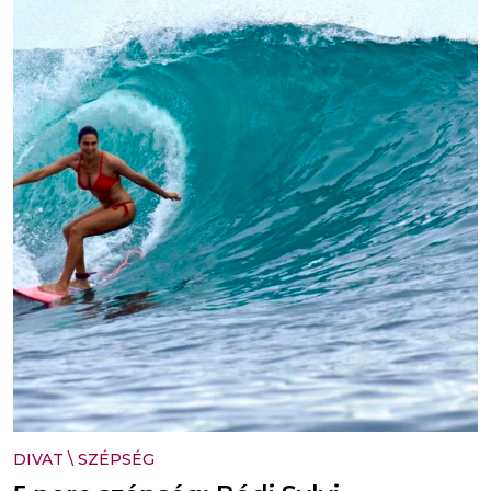
DIVAT
\
SZÉPSÉG