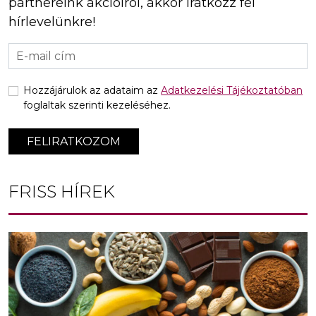
partnereink akcióiról, akkor iratkozz fel
hírlevelünkre!
Hozzájárulok az adataim az
Adatkezelési Tájékoztatóban
foglaltak szerinti kezeléséhez.
FELIRATKOZOM
FRISS HÍREK