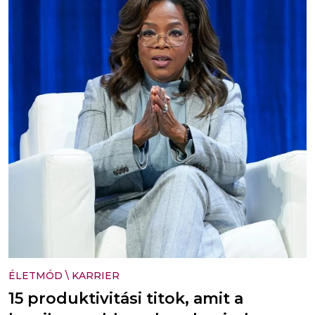
ÉLETMÓD
\
KARRIER
15 produktivitási titok, amit a