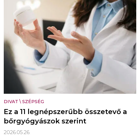
DIVAT
\
SZÉPSÉG
Ez a 11 legnépszerűbb összetevő a
bőrgyógyászok szerint
2026.05.26.