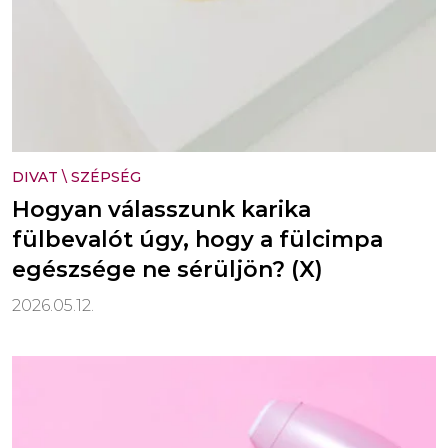
DIVAT
\
SZÉPSÉG
Hogyan válasszunk karika
fülbevalót úgy, hogy a fülcimpa
egészsége ne sérüljön? (X)
2026.05.12.