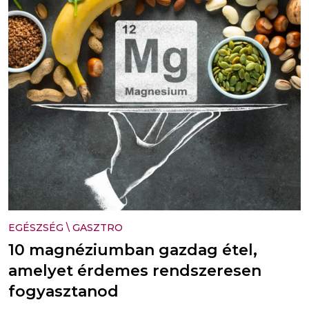
EGÉSZSÉG
\
GASZTRO
10 magnéziumban gazdag étel,
amelyet érdemes rendszeresen
fogyasztanod