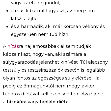
vagy az ételre gondol,
a másik bármit fogyaszt, az meg sem
látszik rajta,
és a harmadik, aki már kórosan vékony és
egyszerűen nem tud hízni.
A
hízás
ra hajlamosabbak el sem tudják
képzelni azt, hogy van, aki számára a
súlygyarapodás jelenthet kihívást. Túl alacsony
testsúly és testzsírszázalék esetén is legalább
olyan fontos az egészséges súly elérése. Ha
pedig ez önmagunktól nem megy, akkor
tudatos diétával kell ezen segíteni. Azaz jöhet
a
hízókúra
vagy
tápláló diéta
.