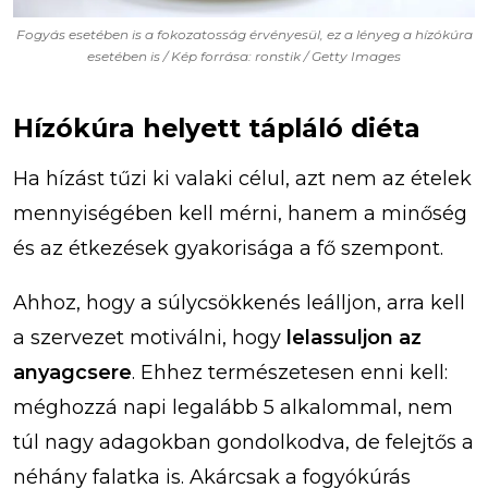
Fogyás esetében is a fokozatosság érvényesül, ez a lényeg a hízókúra
esetében is / Kép forrása: ronstik / Getty Images
Hízókúra helyett tápláló diéta
Ha hízást tűzi ki valaki célul, azt nem az ételek
mennyiségében kell mérni, hanem a minőség
és az étkezések gyakorisága a fő szempont.
Ahhoz, hogy a súlycsökkenés leálljon, arra kell
a szervezet motiválni, hogy
lelassuljon az
anyagcsere
. Ehhez természetesen enni kell:
méghozzá napi legalább 5 alkalommal, nem
túl nagy adagokban gondolkodva, de felejtős a
néhány falatka is. Akárcsak a fogyókúrás