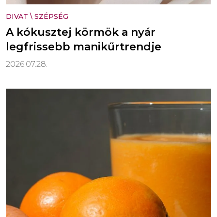
DIVAT
\
SZÉPSÉG
A kókusztej körmök a nyár
legfrissebb manikűrtrendje
2026.07.28.