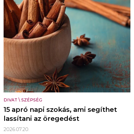
DIVAT
\
SZÉPSÉG
15 apró napi szokás, ami segíthet
lassítani az öregedést
2026.07.20.