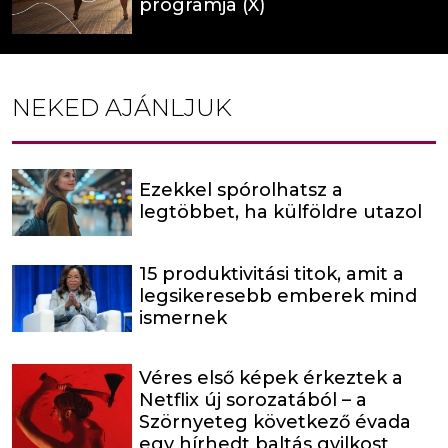
programja (X)
NEKED AJÁNLJUK
Ezekkel spórolhatsz a
legtöbbet, ha külföldre utazol
15 produktivitási titok, amit a
legsikeresebb emberek mind
ismernek
Véres első képek érkeztek a
Netflix új sorozatából – a
Szörnyeteg következő évada
egy hírhedt baltás gyilkost