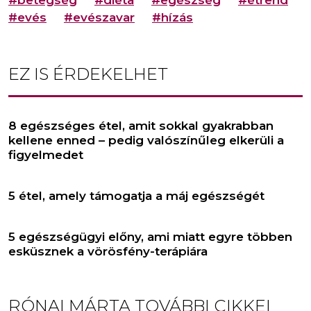
#evés
#evészavar
#hízás
EZ IS ÉRDEKELHET
8 egészséges étel, amit sokkal gyakrabban
kellene enned – pedig valószínűleg elkerüli a
figyelmedet
5 étel, amely támogatja a máj egészségét
5 egészségügyi előny, ami miatt egyre többen
esküsznek a vörösfény-terápiára
RÓNAI MÁRTA
TOVÁBBI CIKKEI