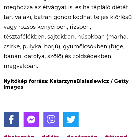
meghozza az étvágyat is, és ha tápláló diétát
tart valaki, bátran gondolkodhat teljes kiőrlésű
vagy rozsos kenyérben, rizsben,
tésztafélékben, sajtokban, húsokban (marha,
csirke, pulyka, borjú), gyümölcsökben (füge,
banán, datolya, szőlő) és zöldségekben,
magvakban.
Nyitókép forrása: KatarzynaBialasiewicz / Getty
Images
#betegség
#diéta
#egészség
#étrend