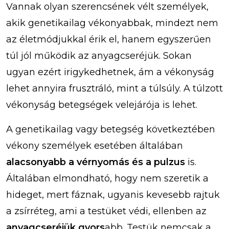
Vannak olyan szerencsének vélt személyek,
akik genetikailag vékonyabbak, mindezt nem
az életmódjukkal érik el, hanem egyszerűen
túl jól működik az anyagcseréjük. Sokan
ugyan ezért irigykedhetnek, ám a vékonyság
lehet annyira frusztráló, mint a túlsúly. A túlzott
vékonyság betegségek velejárója is lehet.
A genetikailag vagy betegség következtében
vékony személyek esetében általában
alacsonyabb a vérnyomás és a pulzus
is.
Általában elmondható, hogy nem szeretik a
hideget, mert fáznak, ugyanis kevesebb rajtuk
a zsírréteg, ami a testüket védi, ellenben az
anyagcseréjük gyors
abb. Testük nemcsak a