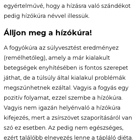
egyértelművé, hogy a hízásra való szándékot
pedig hízókúra névvel illessük.
Álljon meg a hízókúra!
A fogyókúra az súlyvesztést eredményez
(remélhetőleg), amely a már kialakult
betegségek enyhítésében is fontos szerepet
játhat, de a túlsúly által kialakul problémák
megszűnhetnek ezáltal. Vagyis a fogyás egy
pozitív folyamat, ezzel szembe a hízókúra.
Vagyis nem igazán helyénvaló a hízókúra
kifejezés, mert a zsírszövet szaporításáról van
szó ez esetben. Az pedig nem egészséges,
ezért találóbb elnevezés lenne a tápláló diéta.