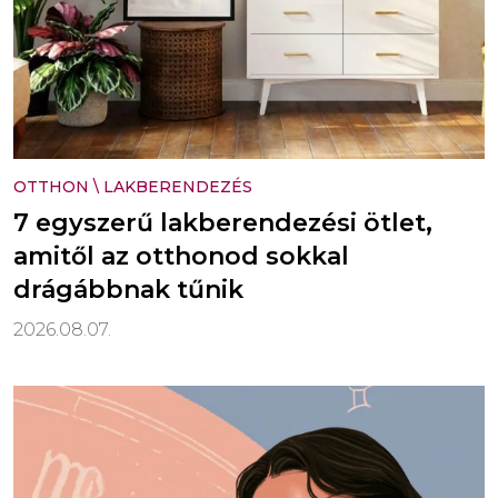
OTTHON
\
LAKBERENDEZÉS
7 egyszerű lakberendezési ötlet,
amitől az otthonod sokkal
drágábbnak tűnik
2026.08.07.