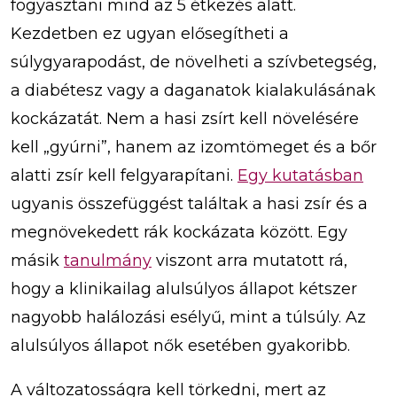
fogyasztani mind az 5 étkezés alatt.
Kezdetben ez ugyan elősegítheti a
súlygyarapodást, de növelheti a szívbetegség,
a diabétesz vagy a daganatok kialakulásának
kockázatát. Nem a hasi zsírt kell növelésére
kell „gyúrni”, hanem az izomtömeget és a bőr
alatti zsír kell felgyarapítani.
Egy kutatásban
ugyanis összefüggést találtak a hasi zsír és a
megnövekedett rák kockázata között. Egy
másik
tanulmány
viszont arra mutatott rá,
hogy a klinikailag alulsúlyos állapot kétszer
nagyobb halálozási esélyű, mint a túlsúly. Az
alulsúlyos állapot nők esetében gyakoribb.
A változatosságra kell törkedni, mert az