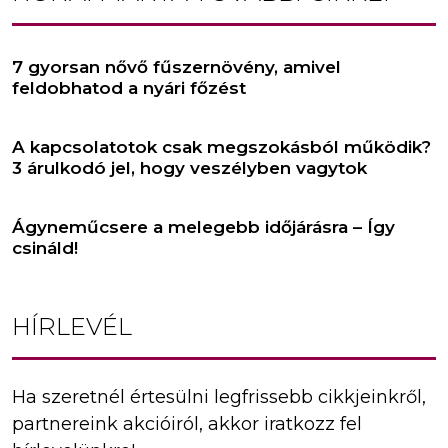
7 gyorsan nővő fűszernövény, amivel
feldobhatod a nyári főzést
A kapcsolatotok csak megszokásból működik?
3 árulkodó jel, hogy veszélyben vagytok
Ágyneműcsere a melegebb időjárásra – Így
csináld!
HÍRLEVÉL
Ha szeretnél értesülni legfrissebb cikkjeinkről,
partnereink akcióiról, akkor iratkozz fel