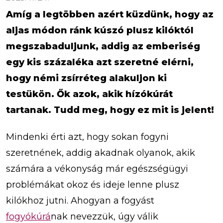
Amíg a legtöbben azért küzdünk, hogy az
aljas módon ránk kúszó plusz kilóktól
megszabaduljunk, addig az emberiség
egy kis százaléka azt szeretné elérni,
hogy némi zsírréteg alakuljon ki
testükön. Ők azok, akik hízókúrát
tartanak. Tudd meg, hogy ez mit is jelent!
Mindenki érti azt, hogy sokan fogyni
szeretnének, addig akadnak olyanok, akik
számára a vékonyság már egészségügyi
problémákat okoz és ideje lenne plusz
kilókhoz jutni. Ahogyan a fogyást
fogyókúrá
nak nevezzük, úgy válik