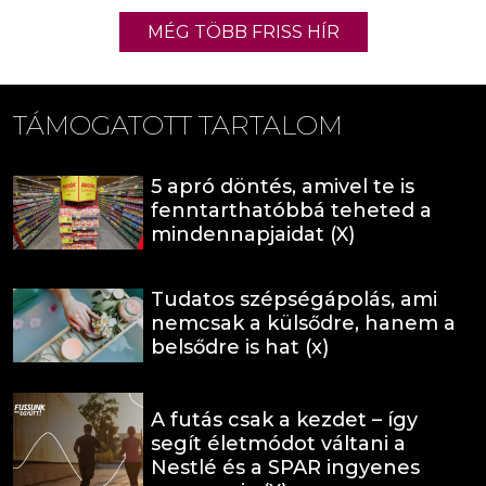
MÉG TÖBB FRISS HÍR
TÁMOGATOTT TARTALOM
5 apró döntés, amivel te is
fenntarthatóbbá teheted a
mindennapjaidat (X)
Tudatos szépségápolás, ami
nemcsak a külsődre, hanem a
belsődre is hat (x)
A futás csak a kezdet – így
segít életmódot váltani a
Nestlé és a SPAR ingyenes