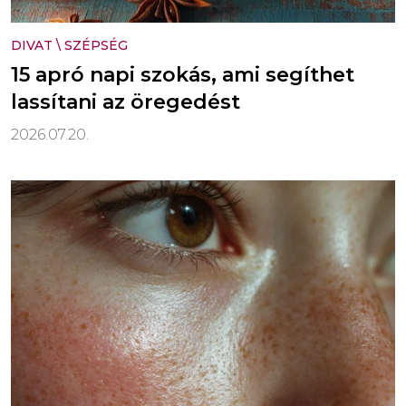
DIVAT
\
SZÉPSÉG
15 apró napi szokás, ami segíthet
lassítani az öregedést
2026.07.20.