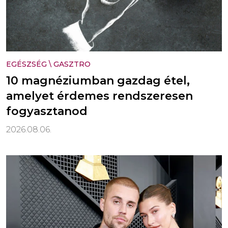
EGÉSZSÉG
\
GASZTRO
10 magnéziumban gazdag étel,
amelyet érdemes rendszeresen
fogyasztanod
2026.08.06.