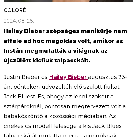
COLORÉ
2024. 08. 28.
Hailey Bieber szépséges manikűrje nem
afféle ad hoc megoldás volt, amikor az
Instán megmutatták a világnak az
újszülött kisfiuk talpacskáit.
Justin Bieber és
Hailey Bieber
augusztus 23-
án, pénteken üdvözölték elő szülött fiukat,
Jack Bluest. És, ahogy az lenni szokott a
sztárpároknál, pontosan megtervezett volt a
babaköszöntő a közösségi médiában. Az
énekes és modell felesége a kis Jack Blues
talpacskáját mutatta meg a rajongóknak,