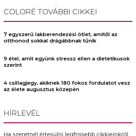
COLORÉ
TOVÁBBI CIKKEI
7 egyszerű lakberendezési ötlet, amitől az
otthonod sokkal drágábbnak tűnik
9 étel, amit együnk stressz ellen a dietetikusok
szerint
4 csillagjegy, akiknek 180 fokos fordulatot vesz
az élete augusztus közepén
HÍRLEVÉL
Ha szeretnél értesülni legfrissebb cikkjeinkről,