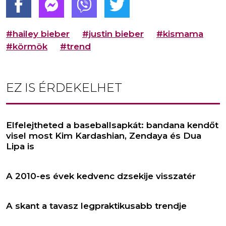
#hailey bieber
#justin bieber
#kismama
#körmök
#trend
EZ IS ÉRDEKELHET
Elfelejtheted a baseballsapkát: bandana kendőt
visel most Kim Kardashian, Zendaya és Dua
Lipa is
A 2010-es évek kedvenc dzsekije visszatér
A skant a tavasz legpraktikusabb trendje