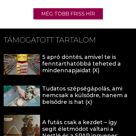
MÉG TÖBB FRISS HÍR
TÁMOGATOTT TARTALOM
5 apró döntés, amivel te is
fenntarthatóbbá teheted a
mindennapjaidat (X)
Tudatos szépségápolás, ami
nemcsak a külsődre, hanem a
belsődre is hat (x)
A futás csak a kezdet – így
segít életmódot váltani a
Nestlé és a SPAR ingyenes