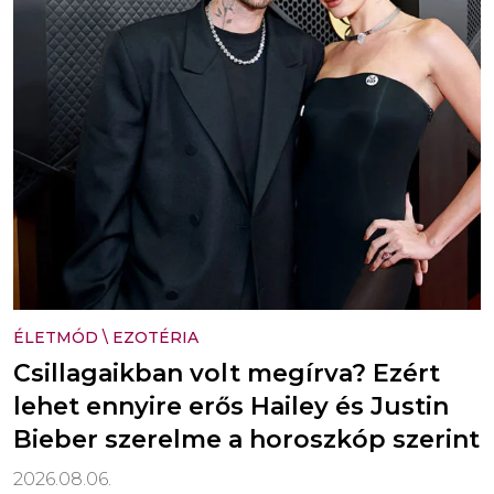
ÉLETMÓD
\
EZOTÉRIA
Csillagaikban volt megírva? Ezért
lehet ennyire erős Hailey és Justin
Bieber szerelme a horoszkóp szerint
2026.08.06.