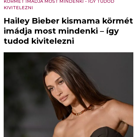
KÖRMÉT IMÁDJA MOST MINDENKI - ÍGY TUDOD
KIVITELEZNI
Hailey Bieber kismama körmét
imádja most mindenki – így
tudod kivitelezni