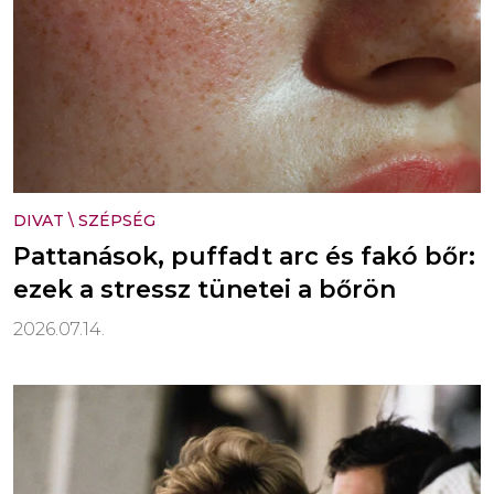
DIVAT
\
SZÉPSÉG
Pattanások, puffadt arc és fakó bőr:
ezek a stressz tünetei a bőrön
2026.07.14.