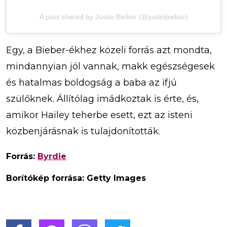
A post shared by Justin Bieber (@justinbieber)
Egy, a Bieber-ékhez közeli forrás azt mondta,
mindannyian jól vannak, makk egészségesek
és hatalmas boldogság a baba az ifjú
szülőknek. Állítólag imádkoztak is érte, és,
amikor Hailey teherbe esett, ezt az isteni
közbenjárásnak is tulajdonították.
Forrás:
Byrdie
Borítókép forrása: Getty Images