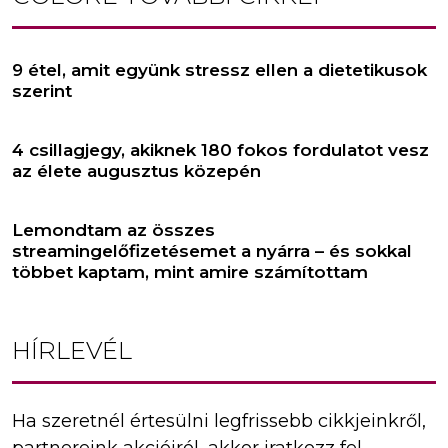
9 étel, amit együnk stressz ellen a dietetikusok
szerint
4 csillagjegy, akiknek 180 fokos fordulatot vesz
az élete augusztus közepén
Lemondtam az összes
streamingelőfizetésemet a nyárra – és sokkal
többet kaptam, mint amire számítottam
HÍRLEVÉL
Ha szeretnél értesülni legfrissebb cikkjeinkről,
partnereink akcióiról, akkor iratkozz fel