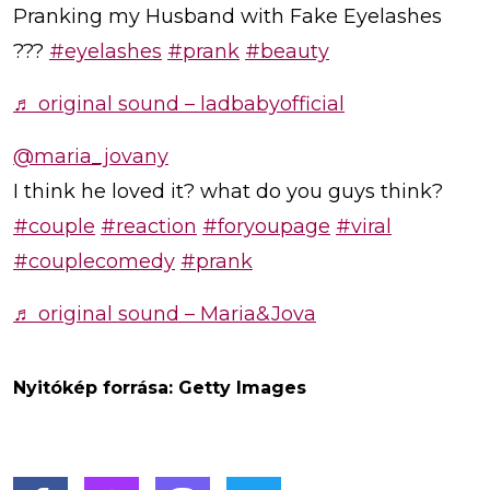
Pranking my Husband with Fake Eyelashes
???
#eyelashes
#prank
#beauty
♬ original sound – ladbabyofficial
@maria_jovany
I think he loved it? what do you guys think?
#couple
#reaction
#foryoupage
#viral
#couplecomedy
#prank
♬ original sound – Maria&Jova
Nyitókép forrása: Getty Images