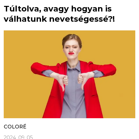
Túltolva, avagy hogyan is
válhatunk nevetségessé?!
COLORÉ
2024. 09. 05.