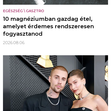
EGÉSZSÉG
\
GASZTRO
10 magnéziumban gazdag étel,
amelyet érdemes rendszeresen
fogyasztanod
2026.08.06.