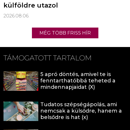
külföldre utazol
2026.08.06.
MÉG TÖBB FRISS HÍR
TÁMOGATOTT TARTALOM
5 apró döntés, amivel te is
fenntarthatóbbá teheted a
mindennapjaidat (X)
Tudatos szépségápolás, ami
nemcsak a külsődre, hanem a
belsődre is hat (x)