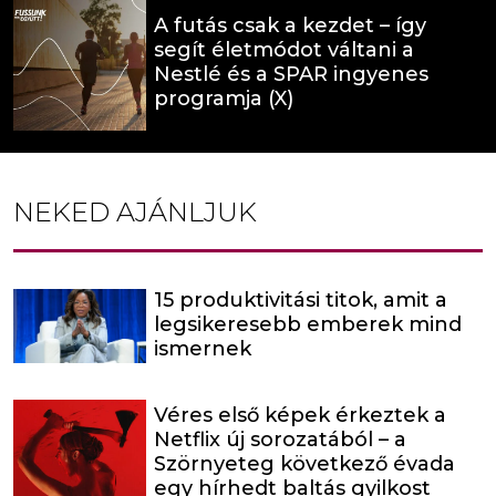
A futás csak a kezdet – így
segít életmódot váltani a
Nestlé és a SPAR ingyenes
programja (X)
NEKED AJÁNLJUK
15 produktivitási titok, amit a
legsikeresebb emberek mind
ismernek
Véres első képek érkeztek a
Netflix új sorozatából – a
Szörnyeteg következő évada
egy hírhedt baltás gyilkost