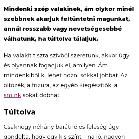
Mindenki szép valakinek, ám olykor minél
szebbnek akarjuk feltüntetni magunkat,
annál rosszabb vagy nevetségesebbé
válhatunk, ha túltolva tálaljuk.
Ha valakit tiszta szívből szeretünk, akkor úgy
és olyannak fogadjuk el, amilyen. Ám
mindenkiből ki lehet hozni sokkal jobbat. Az
öltözék, a frizura, az egyéb kiegészítők, a
smink
sokat dobhat.
Túltolva
Csakhogy néhány barátnő és feleség úgy
gondolta, hogy egy kis színt – na jó, nagyon