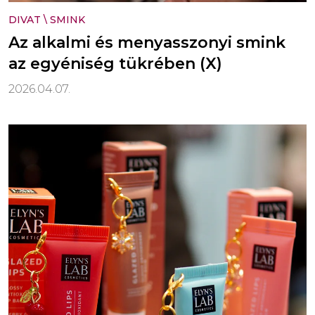
DIVAT
\
SMINK
Az alkalmi és menyasszonyi smink
az egyéniség tükrében (X)
2026.04.07.