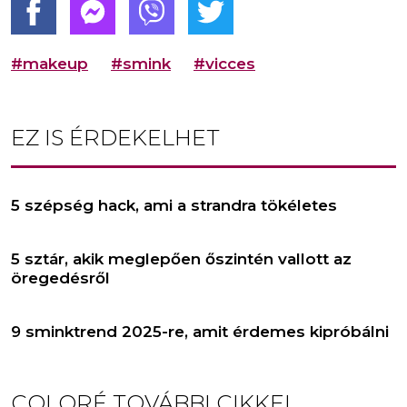
#makeup
#smink
#vicces
EZ IS ÉRDEKELHET
5 szépség hack, ami a strandra tökéletes
5 sztár, akik meglepően őszintén vallott az
öregedésről
9 sminktrend 2025-re, amit érdemes kipróbálni
COLORÉ
TOVÁBBI CIKKEI