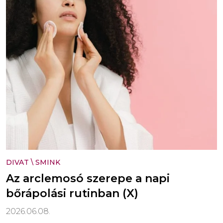
DIVAT
\
SMINK
Az arclemosó szerepe a napi
bőrápolási rutinban (X)
2026.06.08.