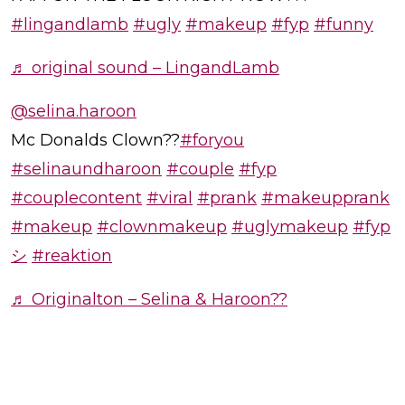
#lingandlamb
#ugly
#makeup
#fyp
#funny
♬ original sound – LingandLamb
@selina.haroon
Mc Donalds Clown??
#foryou
#selinaundharoon
#couple
#fyp
#couplecontent
#viral
#prank
#makeupprank
#makeup
#clownmakeup
#uglymakeup
#fyp
シ
#reaktion
♬ Originalton – Selina & Haroon??