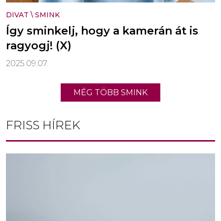
DIVAT
\
SMINK
Így sminkelj, hogy a kamerán át is
ragyogj! (X)
2025.09.07.
MÉG TÖBB SMINK
FRISS HÍREK