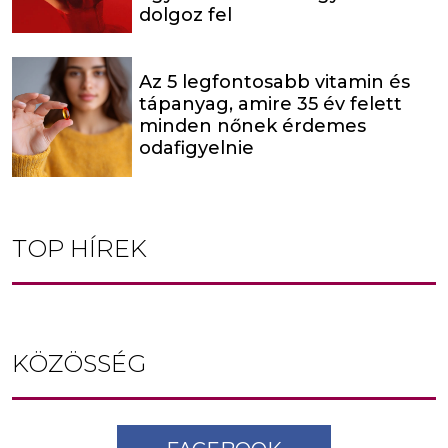
dolgoz fel
Az 5 legfontosabb vitamin és
tápanyag, amire 35 év felett
minden nőnek érdemes
odafigyelnie
TOP HÍREK
KÖZÖSSÉG