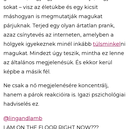
sokat – visz az életükbe és egy kicsit
máshogyan is megmutatják magukat
párjuknak. Terjed egy olyan ártatlan prank,
azaz csínytevés az interneten, amelyben a
hölgyek igyekeznek minél inkább
túlsminkel
ni
magukat. Mindezt úgy teszik, mintha ez lenne
az általános megjelenésük. És ekkor kerül
képbe a másik fél.
Ne csak a nő megjelenésére koncentrálj,
hanem a párok reakcióira is. Igazi pszichológiai
hadviselés ez.
@lingandlamb
I AM ON THE FLOOR RIGHT NOW???