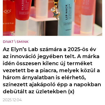
DIVAT
\
SMINK
Az Elyn’s Lab számára a 2025-ös év
az innováció jegyében telt. A márka
idén összesen kilenc új terméket
vezetett be a piacra, melyek közül a
három árnyalatban is elérhető,
színezett ajakápoló épp a napokban
debütált az üzletekben (x)
2025.12.04.