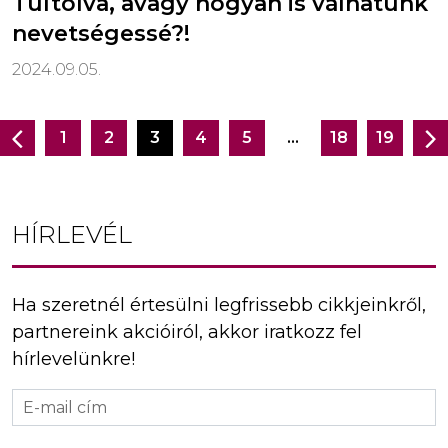
Túltolva, avagy hogyan is válhatunk
nevetségessé?!
2024.09.05.
1
2
3
4
5
…
18
19
Bejegyzés
navigáció
HÍRLEVÉL
Ha szeretnél értesülni legfrissebb cikkjeinkről,
partnereink akcióiról, akkor iratkozz fel
hírlevelünkre!