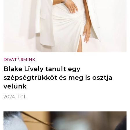
DIVAT
\
SMINK
Blake Lively tanult egy
szépségtrükköt és meg is osztja
velünk
2024.11.01.