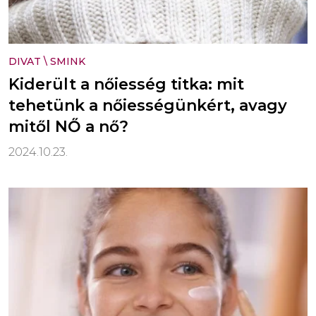
DIVAT
\
SMINK
Kiderült a nőiesség titka: mit
tehetünk a nőiességünkért, avagy
mitől NŐ a nő?
2024.10.23.