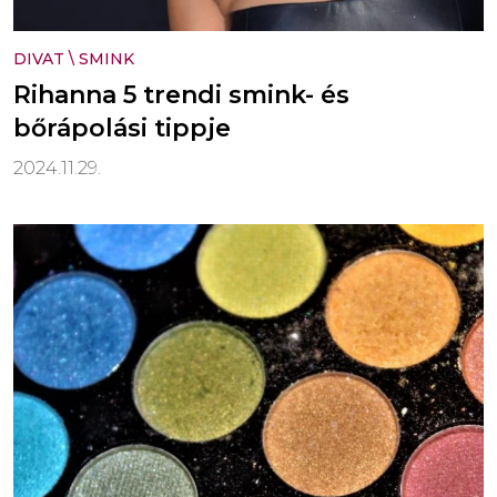
DIVAT
\
SMINK
Rihanna 5 trendi smink- és
bőrápolási tippje
2024.11.29.