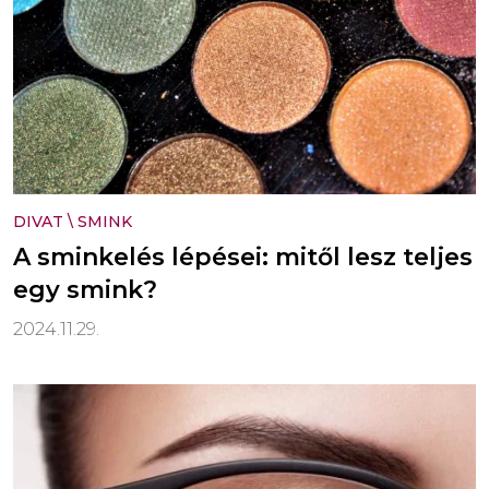
DIVAT
\
SMINK
A sminkelés lépései: mitől lesz teljes
egy smink?
2024.11.29.