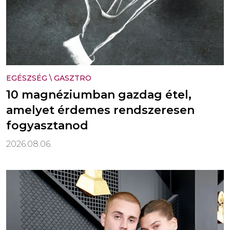
EGÉSZSÉG
\
GASZTRO
10 magnéziumban gazdag étel,
amelyet érdemes rendszeresen
fogyasztanod
2026.08.06.