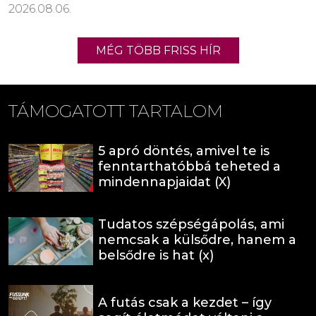
2026.08.06.
MÉG TÖBB FRISS HÍR
TÁMOGATOTT TARTALOM
5 apró döntés, amivel te is
fenntarthatóbbá teheted a
mindennapjaidat (X)
Tudatos szépségápolás, ami
nemcsak a külsődre, hanem a
belsődre is hat (x)
A futás csak a kezdet – így