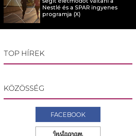
segít életmódot váltani a
Nestlé és a SPAR ingyenes
programja (X)
TOP HÍREK
KÖZÖSSÉG
FACEBOOK