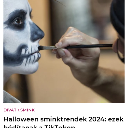
DIVAT
\
SMINK
Halloween sminktrendek 2024: ezek
hódítanak a TikTokon