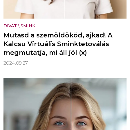
DIVAT
\
SMINK
Mutasd a szemöldököd, ajkad! A
Kalcsu Virtuális Sminktetoválás
megmutatja, mi áll jól (x)
2024.09.27.