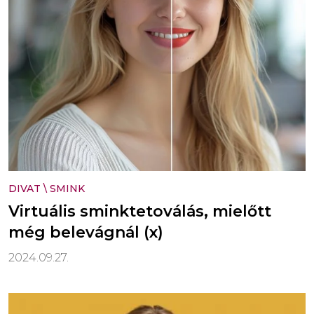
DIVAT
\
SMINK
Virtuális sminktetoválás, mielőtt
még belevágnál (x)
2024.09.27.