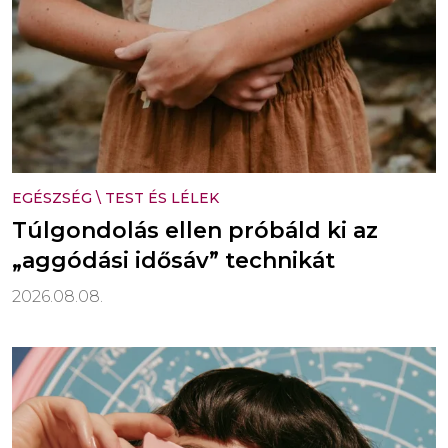
EGÉSZSÉG
\
TEST ÉS LÉLEK
Túlgondolás ellen próbáld ki az
„aggódási idősáv” technikát
2026.08.08.