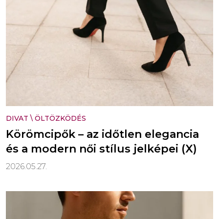
DIVAT
\
ÖLTÖZKÖDÉS
Körömcipők – az időtlen elegancia
és a modern női stílus jelképei (X)
2026.05.27.