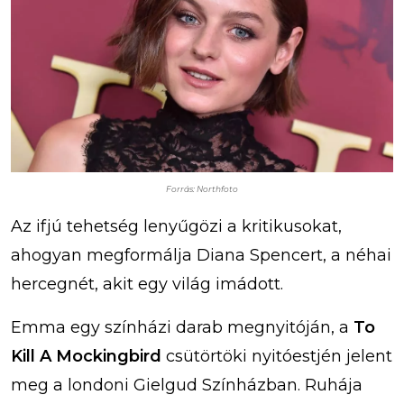
Forrás: Northfoto
Az ifjú tehetség lenyűgözi a kritikusokat,
ahogyan megformálja Diana Spencert, a néhai
hercegnét, akit egy világ imádott.
Emma egy színházi darab megnyitóján, a
To
Kill A Mockingbird
csütörtöki nyitóestjén jelent
meg a londoni Gielgud Színházban. Ruhája