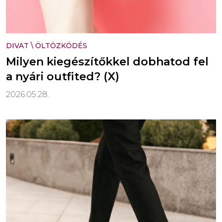
DIVAT
\
ÖLTÖZKÖDÉS
Milyen kiegészítőkkel dobhatod fel
a nyári outfited? (X)
2026.05.28.