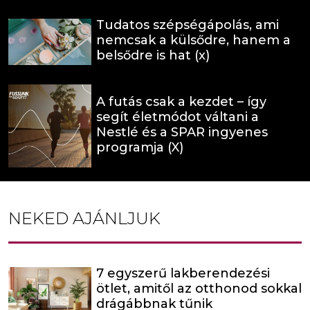
Tudatos szépségápolás, ami
nemcsak a külsődre, hanem a
belsődre is hat (x)
A futás csak a kezdet – így
segít életmódot váltani a
Nestlé és a SPAR ingyenes
programja (X)
NEKED AJÁNLJUK
7 egyszerű lakberendezési
ötlet, amitől az otthonod sokkal
drágábbnak tűnik