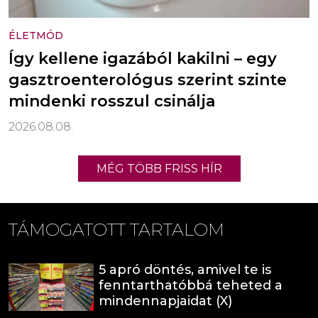
ÉLETMÓD
Így kellene igazából kakilni – egy
gasztroenterológus szerint szinte
mindenki rosszul csinálja
2026.08.08.
MÉG TÖBB FRISS HÍR
TÁMOGATOTT TARTALOM
5 apró döntés, amivel te is
fenntarthatóbbá teheted a
mindennapjaidat (X)