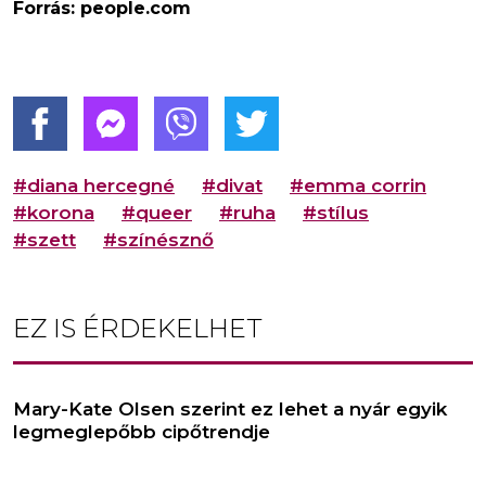
Forrás: people.com
#diana hercegné
#divat
#emma corrin
#korona
#queer
#ruha
#stílus
#szett
#színésznő
EZ IS ÉRDEKELHET
Mary-Kate Olsen szerint ez lehet a nyár egyik
legmeglepőbb cipőtrendje