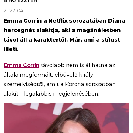
BÍRÓ ESZTER
2022. 04. 01.
Emma Corrin a Netflix sorozatában Diana
hercegnét alakítja, aki a magánéletben
távol áll a karaktertől. Már, ami a stílust
illeti.
Emma Corrin
távolabb nem is állhatna az
általa megformált, elbűvölő királyi
személyiségtől, amit a Korona sorozatban
alakít – legalábbis megjelenésében.