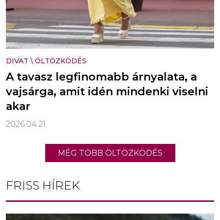
DIVAT
\
ÖLTÖZKÖDÉS
A tavasz legfinomabb árnyalata, a
vajsárga, amit idén mindenki viselni
akar
2026.04.21.
MÉG TÖBB ÖLTÖZKÖDÉS
FRISS HÍREK