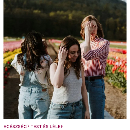
EGÉSZSÉG
\
TEST ÉS LÉLEK