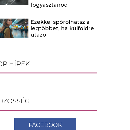
fogyasztanod
Ezekkel spórolhatsz a
legtöbbet, ha külföldre
utazol
OP HÍREK
ÖZÖSSÉG
FACEBOOK