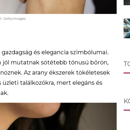
ó: Gettyimages
a gazdagság és elegancia szimbólumai.
 jól mutatnak sötétebb tónusú bőrön,
T
önöznek. Az arany ékszerek tökéletesek
 üzleti találkozókra, mert elegáns és
ak.
K