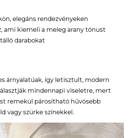
ön, elegáns rendezvényeken
z, ami kiemeli a meleg arany tónust
tálló darabokat
s árnyalatúak, így letisztult, modern
álasztják mindennapi viseletre, mert
üst remekül párosítható hűvösebb
öld vagy szürke színekkel.