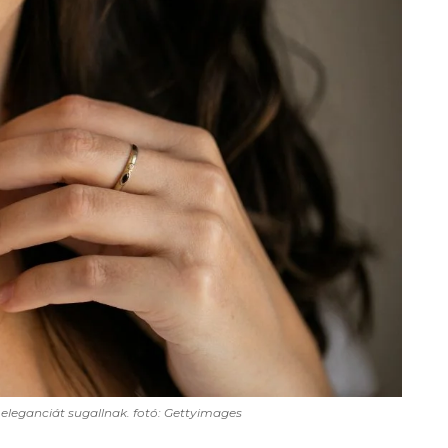
 eleganciát sugallnak. fotó: Gettyimages