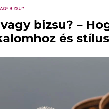
VAGY BIZSU?
 vagy bizsu? – Ho
lkalomhoz és stílu