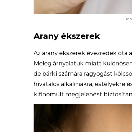
fot
Arany ékszerek
Az arany ékszerek évezredek óta 
Meleg árnyalatuk miatt különösen
de bárki számára ragyogást kölcs
hivatalos alkalmakra, estélyekre és
kifinomult megjelenést biztosítan