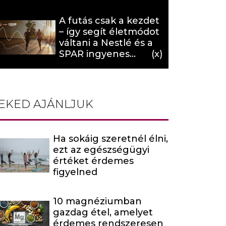
hat (x)
A futás csak a kezdet
– így segít életmódot
váltani a Nestlé és a
SPAR ingyenes
programja (X)
EKED AJÁNLJUK
Ha sokáig szeretnél élni,
ezt az egészségügyi
értéket érdemes
figyelned
10 magnéziumban
gazdag étel, amelyet
érdemes rendszeresen