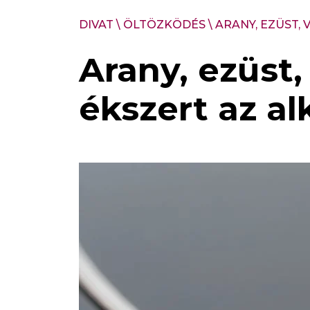
DIVAT
\
ÖLTÖZKÖDÉS
\
ARANY, EZÜST, 
Arany, ezüst,
ékszert az a