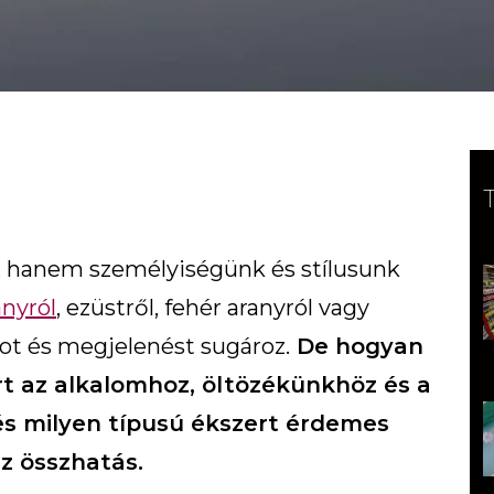
, hanem személyiségünk és stílusunk
anyról
, ezüstről, fehér aranyról vagy
ot és megjelenést sugároz.
De hogyan
rt az alkalomhoz, öltözékünkhöz és a
és milyen típusú ékszert érdemes
az összhatás.