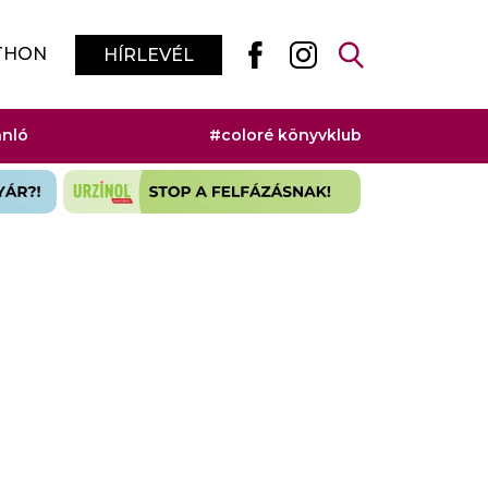
THON
HÍRLEVÉL
ánló
#coloré könyvklub