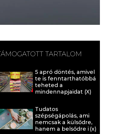
TÁMOGATOTT TARTALOM
5 apró döntés, amivel
te is fenntarthatóbbá
teheted a
mindennapjaidat (X)
Tudatos
szépségápolás, ami
nemcsak a külsődre,
hanem a belsődre is