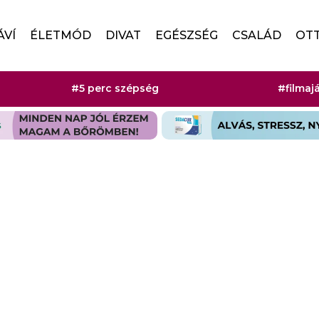
ÁVÍ
ÉLETMÓD
DIVAT
EGÉSZSÉG
CSALÁD
OT
#5 perc szépség
#filmaj