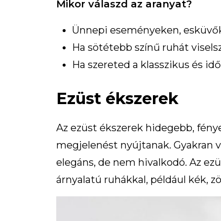
Mikor válaszd az aranyat?
Ünnepi eseményeken, esküvők
Ha sötétebb színű ruhát visels
Ha szereted a klasszikus és idő
Ezüst ékszerek
Az ezüst ékszerek hidegebb, fénye
megjelenést nyújtanak. Gyakran v
elegáns, de nem hivalkodó. Az ez
árnyalatú ruhákkal, például kék, z