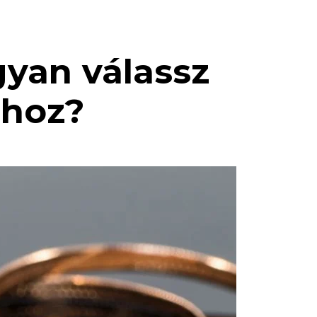
gyan válassz
shoz?