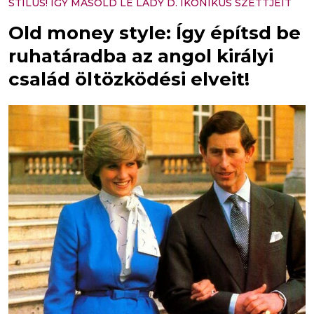
STÍLUS! ÍGY MÁSOLD LE LADY D. IKONIKUS SZETTJEIT
Old money style: Így építsd be
ruhatáradba az angol királyi
család öltözködési elveit!