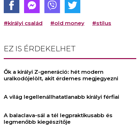
#királyi család
#old money
#stílus
EZ IS ÉRDEKELHET
Ők a királyi Z-generáció: hét modern
uralkodójelölt, akit érdemes megjegyezni
A világ legellenállhatatlanabb királyi férfiai
A balaclava-sál a tél legpraktikusabb és
legmenőbb kiegészítője