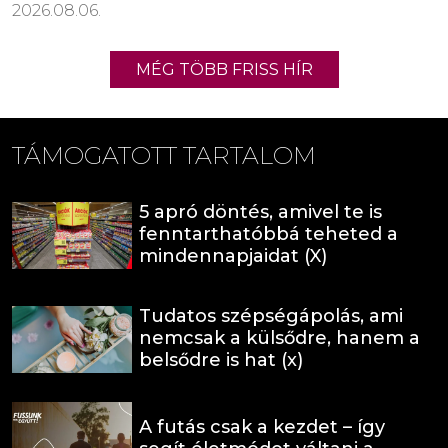
2026.08.06.
MÉG TÖBB FRISS HÍR
TÁMOGATOTT TARTALOM
5 apró döntés, amivel te is
fenntarthatóbbá teheted a
mindennapjaidat (X)
Tudatos szépségápolás, ami
nemcsak a külsődre, hanem a
belsődre is hat (x)
A futás csak a kezdet – így