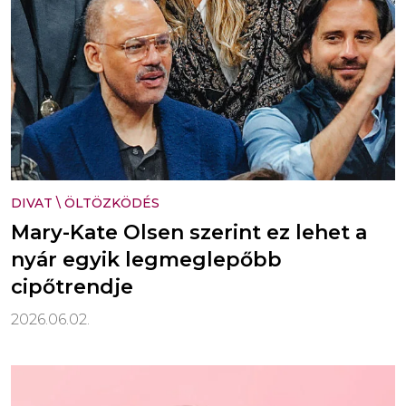
DIVAT
\
ÖLTÖZKÖDÉS
Mary-Kate Olsen szerint ez lehet a
nyár egyik legmeglepőbb
cipőtrendje
2026.06.02.