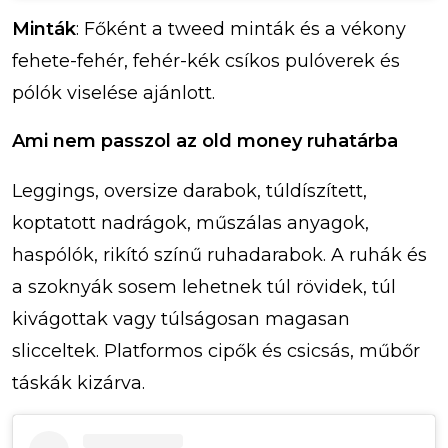
Minták
: Főként a tweed minták és a vékony
fehete-fehér, fehér-kék csíkos pulóverek és
pólók viselése ajánlott.
Ami nem passzol az old money ruhatárba
Leggings, oversize darabok, túldíszített,
koptatott nadrágok, műszálas anyagok,
haspólók, rikító színű ruhadarabok. A ruhák és
a szoknyák sosem lehetnek túl rövidek, túl
kivágottak vagy túlságosan magasan
slicceltek. Platformos cipők és csicsás, műbőr
táskák kizárva.