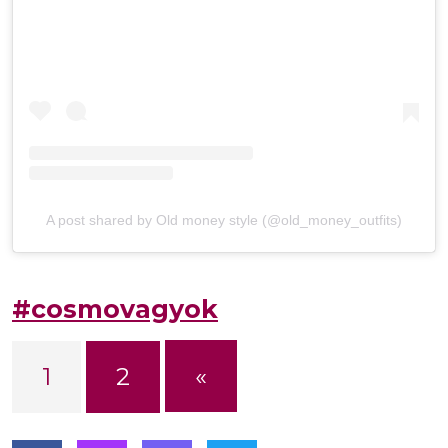
A post shared by Old money style (@old_money_outfits)
#cosmovagyok
«
1
2