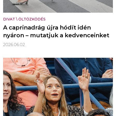
DIVAT
\
ÖLTÖZKÖDÉS
A caprinadrág újra hódít idén
nyáron – mutatjuk a kedvenceinket
2026.06.02.