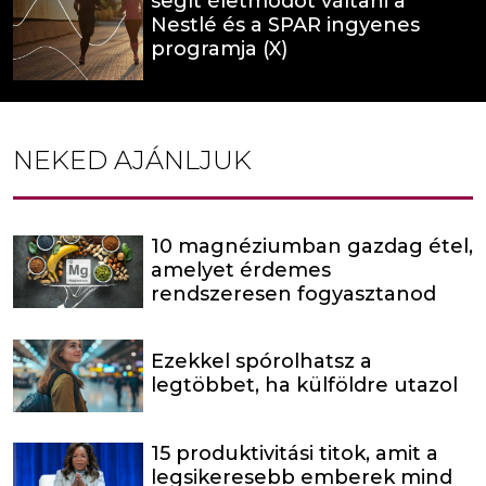
segít életmódot váltani a
Nestlé és a SPAR ingyenes
programja (X)
NEKED AJÁNLJUK
10 magnéziumban gazdag étel,
amelyet érdemes
rendszeresen fogyasztanod
Ezekkel spórolhatsz a
legtöbbet, ha külföldre utazol
15 produktivitási titok, amit a
legsikeresebb emberek mind