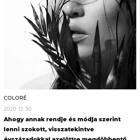
COLORÉ
2020. 12. 30.
Ahogy annak rendje és módja szerint
lenni szokott, visszatekintve
évszázadokkal azelőttre megdöbbentő