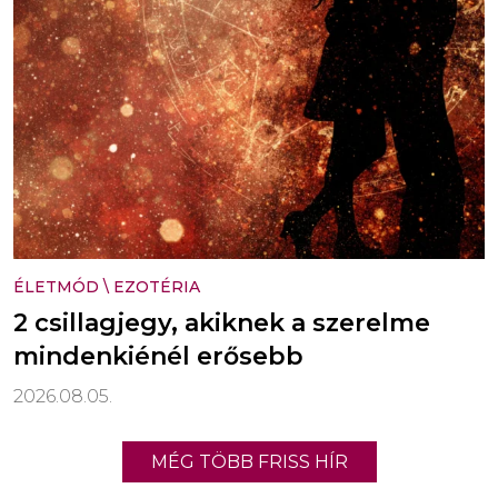
ÉLETMÓD
\
EZOTÉRIA
2 csillagjegy, akiknek a szerelme
mindenkiénél erősebb
2026.08.05.
MÉG TÖBB FRISS HÍR