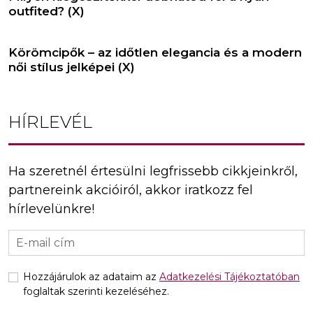
outfited? (X)
Körömcipők – az időtlen elegancia és a modern
női stílus jelképei (X)
HÍRLEVÉL
Ha szeretnél értesülni legfrissebb cikkjeinkről,
partnereink akcióiról, akkor iratkozz fel
hírlevelünkre!
Hozzájárulok az adataim az
Adatkezelési Tájékoztatóban
foglaltak szerinti kezeléséhez.