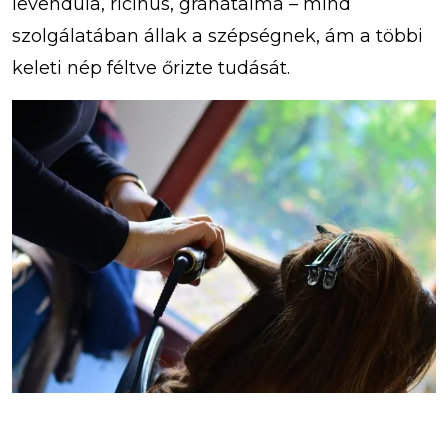
levendula, ricinus, gránátalma – mind
szolgálatában állak a szépségnek, ám a többi
keleti nép féltve őrizte tudását.