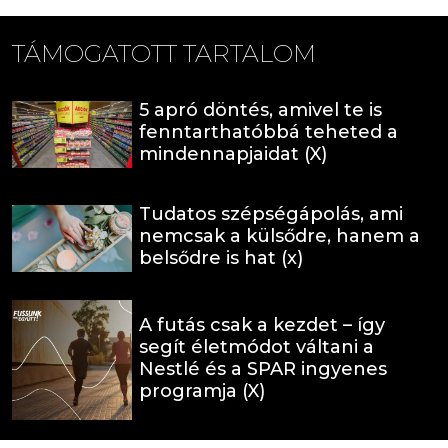
TÁMOGATOTT TARTALOM
5 apró döntés, amivel te is
fenntarthatóbbá teheted a
mindennapjaidat (X)
Tudatos szépségápolás, ami
nemcsak a külsődre, hanem a
belsődre is hat (x)
A futás csak a kezdet – így
segít életmódot váltani a
Nestlé és a SPAR ingyenes
programja (X)