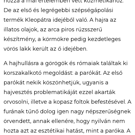
hozzá a mai értelemben vett kozmetikához.
De az első és legrégebbi szépségápolási
termék Kleopátra idejéből való. A hajra az
illatos olajok, az arca piros rúzsszerű
készítmény, a körmökre pedig kezdetleges
vörös lakk került az ő idejében.
A hajhullásra a görögök és rómaiak találtak ki
korszakalkotó megoldást: a parókát. Az első
parókát nekik köszönhetjük, ugyanis a
hajvesztés problematikáját ezzel akarták
orvosolni, illetve a kopasz foltok befestésével. A
furának tűnő dolog igen nagy népszerűségnek
örvendett, annak ellenére, hogy nyilván nem
hozta azt az esztétikai hatást, mint a paróka. A