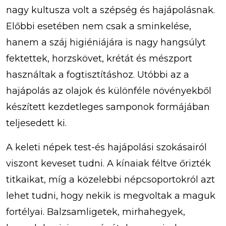
nagy kultusza volt a szépség és hajápolásnak.
Előbbi esetében nem csak a sminkelése,
hanem a száj higiéniájára is nagy hangsúlyt
fektettek, horzskövet, krétát és mészport
használtak a fogtisztításhoz. Utóbbi az a
hajápolás az olajok és különféle növényekből
készített kezdetleges samponok formájában
teljesedett ki.
A keleti népek test-és hajápolási szokásairól
viszont keveset tudni. A kínaiak féltve őrizték
titkaikat, míg a közelebbi népcsoportokról azt
lehet tudni, hogy nekik is megvoltak a maguk
fortélyai. Balzsamligetek, mirhahegyek,