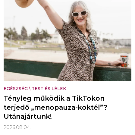
EGÉSZSÉG
\
TEST ÉS LÉLEK
Tényleg működik a TikTokon
terjedő „menopauza-koktél”?
Utánajártunk!
2026.08.04.