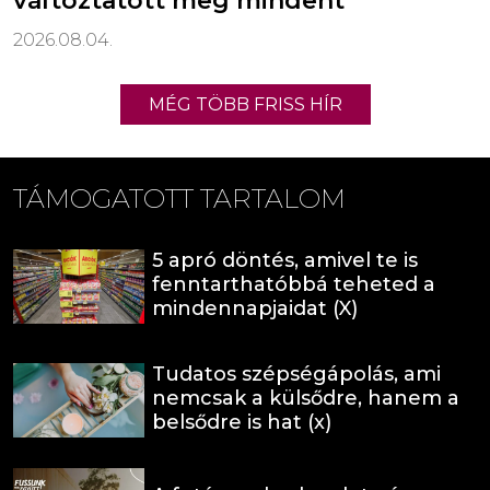
változtatott meg mindent
2026.08.04.
MÉG TÖBB FRISS HÍR
TÁMOGATOTT TARTALOM
5 apró döntés, amivel te is
fenntarthatóbbá teheted a
mindennapjaidat (X)
Tudatos szépségápolás, ami
nemcsak a külsődre, hanem a
belsődre is hat (x)