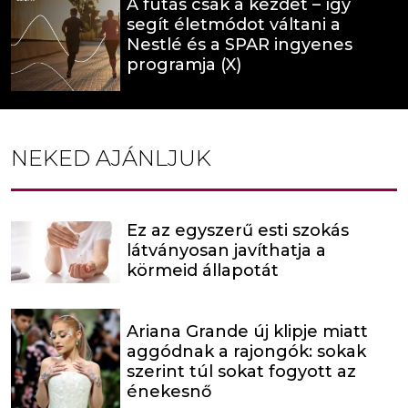
A futás csak a kezdet – így
segít életmódot váltani a
Nestlé és a SPAR ingyenes
programja (X)
NEKED AJÁNLJUK
Ez az egyszerű esti szokás
látványosan javíthatja a
körmeid állapotát
Ariana Grande új klipje miatt
aggódnak a rajongók: sokak
szerint túl sokat fogyott az
énekesnő