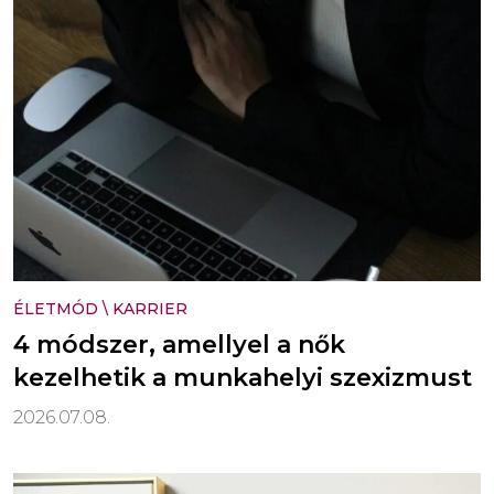
ÉLETMÓD
\
KARRIER
4 módszer, amellyel a nők
kezelhetik a munkahelyi szexizmust
2026.07.08.