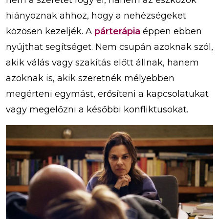
nem a szeretet fogy el, hanem az eszközök
hiányoznak ahhoz, hogy a nehézségeket
közösen kezeljék. A
párterápia
éppen ebben
nyújthat segítséget. Nem csupán azoknak szól,
akik válás vagy szakítás előtt állnak, hanem
azoknak is, akik szeretnék mélyebben
megérteni egymást, erősíteni a kapcsolatukat
vagy megelőzni a későbbi konfliktusokat.