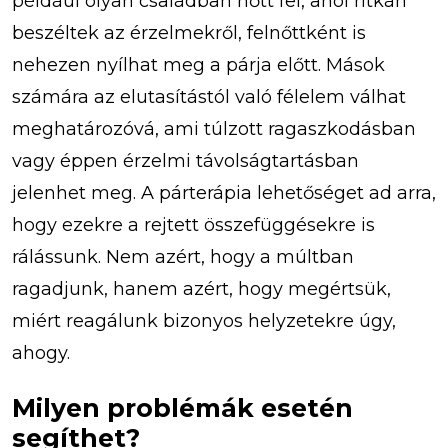
például olyan családban nőtt fel, ahol ritkán
beszéltek az érzelmekről, felnőttként is
nehezen nyílhat meg a párja előtt. Mások
számára az elutasítástól való félelem válhat
meghatározóvá, ami túlzott ragaszkodásban
vagy éppen érzelmi távolságtartásban
jelenhet meg. A párterápia lehetőséget ad arra,
hogy ezekre a rejtett összefüggésekre is
rálássunk. Nem azért, hogy a múltban
ragadjunk, hanem azért, hogy megértsük,
miért reagálunk bizonyos helyzetekre úgy,
ahogy.
Milyen problémák esetén
segíthet?