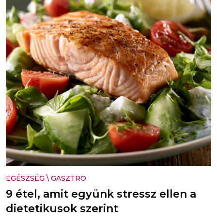
EGÉSZSÉG
\
GASZTRO
9 étel, amit együnk stressz ellen a
dietetikusok szerint