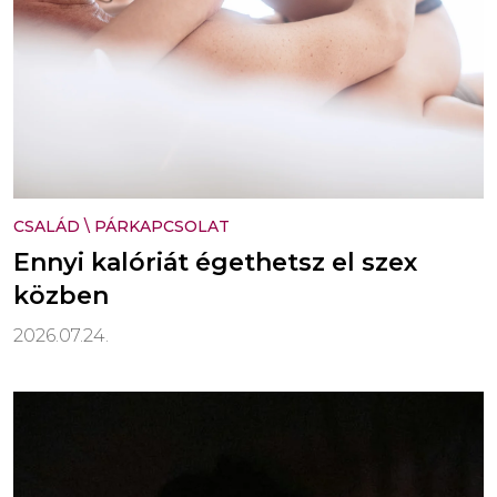
CSALÁD
\
PÁRKAPCSOLAT
Ennyi kalóriát égethetsz el szex
közben
2026.07.24.