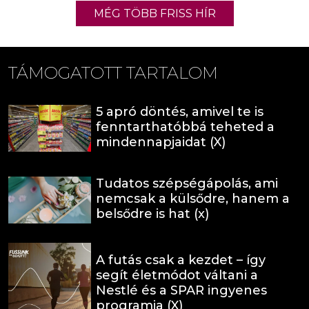
MÉG TÖBB FRISS HÍR
TÁMOGATOTT TARTALOM
5 apró döntés, amivel te is
fenntarthatóbbá teheted a
mindennapjaidat (X)
Tudatos szépségápolás, ami
nemcsak a külsődre, hanem a
belsődre is hat (x)
A futás csak a kezdet – így
segít életmódot váltani a
Nestlé és a SPAR ingyenes
programja (X)