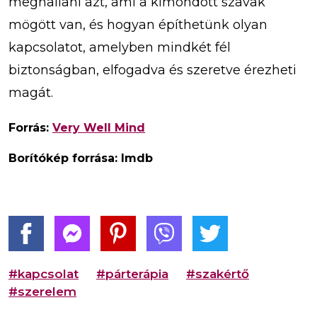
meghallani azt, ami a kimondott szavak
mögött van, és hogyan építhetünk olyan
kapcsolatot, amelyben mindkét fél
biztonságban, elfogadva és szeretve érezheti
magát.
Forrás:
Very Well Mind
Borítókép forrása: Imdb
#kapcsolat
#párterápia
#szakértő
#szerelem