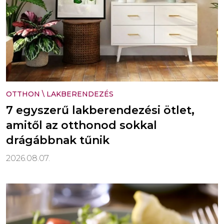
OTTHON
\
LAKBERENDEZÉS
7 egyszerű lakberendezési ötlet,
amitől az otthonod sokkal
drágábbnak tűnik
2026.08.07.