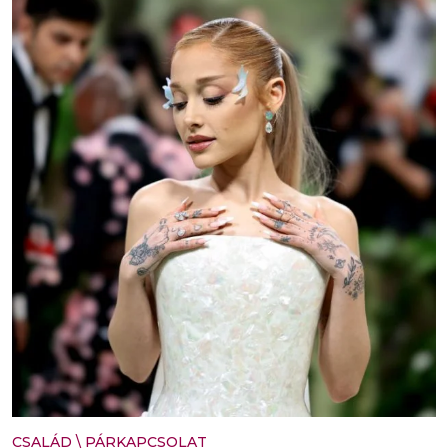
CSALÁD
\
PÁRKAPCSOLAT