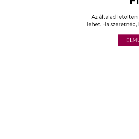
F
Az általad letölten
lehet. Ha szeretnéd,
ELMÚ
Sz
Párkapcsolati dinamika
Már a megismerkedés is megannyi 