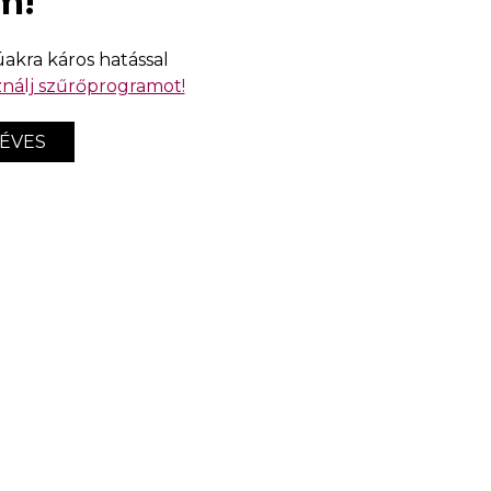
m!
streamingelőfizetésem
et a nyárra – és sokkal
többet kaptam, mint
úakra káros hatással
amire számítottam
nálj szűrőprogramot!
Ha sokáig szeretnél élni,
 ÉVES
ezt az egészségügyi
értéket érdemes
figyelned
OP HÍREK
ÖZÖSSÉG