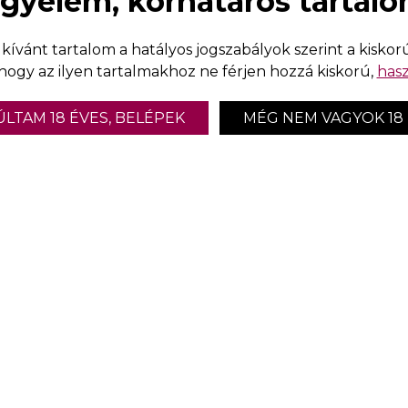
igyelem, korhatáros tartalo
i kívánt tartalom a hatályos jogszabályok szerint a kiskor
 hogy az ilyen tartalmakhoz ne férjen hozzá kiskorú,
hasz
LTAM 18 ÉVES, BELÉPEK
MÉG NEM VAGYOK 18
T
erelem és szex
 és a szex
K
változattal rukkolhat elő, mint ahány