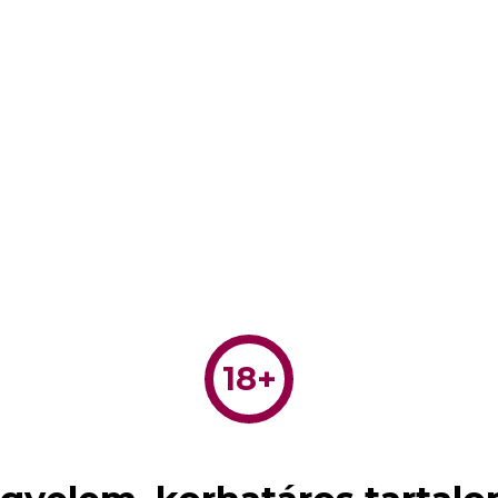
széles skálán mozoghat a fiatalok
 korán is) megismerkedik a testiség
kra várnak és vágynak, így addig
döntés. Remélhetőleg két ember közös
l fordulnak egymás felé, akkor jó
eretkezés.
N
18+