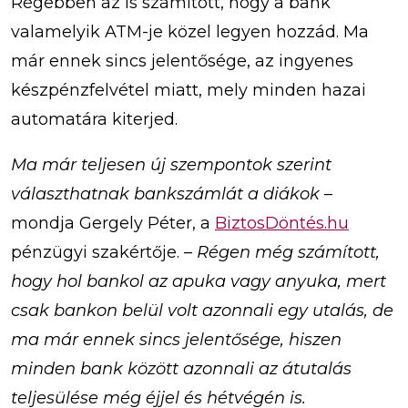
Régebben az is számított, hogy a bank
valamelyik ATM-je közel legyen hozzád. Ma
már ennek sincs jelentősége, az ingyenes
készpénzfelvétel miatt, mely minden hazai
automatára kiterjed.
Ma már teljesen új szempontok szerint
választhatnak bankszámlát a diákok
–
mondja Gergely Péter, a
BiztosDöntés.hu
pénzügyi szakértője. –
Régen még számított,
hogy hol bankol az apuka vagy anyuka, mert
csak bankon belül volt azonnali egy utalás, de
ma már ennek sincs jelentősége, hiszen
minden bank között azonnali az átutalás
teljesülése még éjjel és hétvégén is.