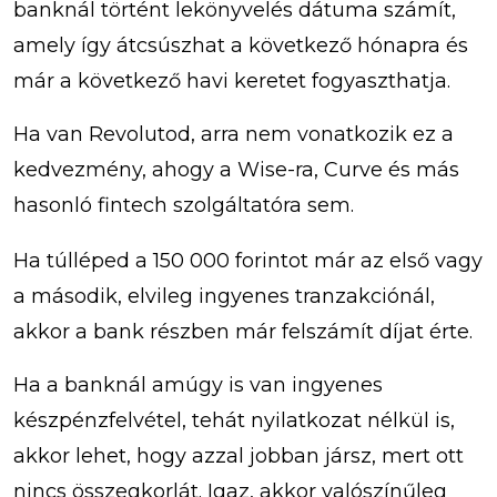
banknál történt lekönyvelés dátuma számít,
amely így átcsúszhat a következő hónapra és
már a következő havi keretet fogyaszthatja.
Ha van Revolutod, arra nem vonatkozik ez a
kedvezmény, ahogy a Wise-ra, Curve és más
hasonló fintech szolgáltatóra sem.
Ha túlléped a 150 000 forintot már az első vagy
a második, elvileg ingyenes tranzakciónál,
akkor a bank részben már felszámít díjat érte.
Ha a banknál amúgy is van ingyenes
készpénzfelvétel, tehát nyilatkozat nélkül is,
akkor lehet, hogy azzal jobban jársz, mert ott
nincs összegkorlát. Igaz, akkor valószínűleg