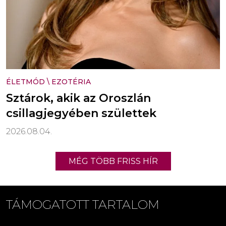
ÉLETMÓD
\
EZOTÉRIA
Sztárok, akik az Oroszlán
csillagjegyében születtek
2026.08.04.
MÉG TÖBB FRISS HÍR
TÁMOGATOTT TARTALOM