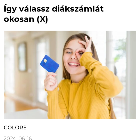
Így válassz diákszámlát
okosan (X)
COLORÉ
2024. 06. 16.