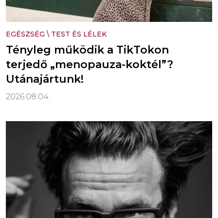
EGÉSZSÉG
\
TEST ÉS LÉLEK
Tényleg működik a TikTokon
terjedő „menopauza-koktél”?
Utánajártunk!
2026.08.04.