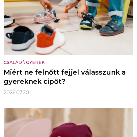
CSALÁD
\
GYEREK
Miért ne felnőtt fejjel válasszunk a
gyereknek cipőt?
2026.07.20.