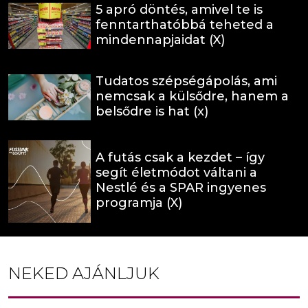
5 apró döntés, amivel te is
fenntarthatóbbá teheted a
mindennapjaidat (X)
Tudatos szépségápolás, ami
nemcsak a külsődre, hanem a
belsődre is hat (x)
A futás csak a kezdet – így
segít életmódot váltani a
Nestlé és a SPAR ingyenes
programja (X)
NEKED AJÁNLJUK