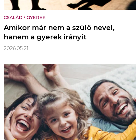
CSALÁD
\
GYEREK
Amikor már nem a szülő nevel,
hanem a gyerek irányít
2026.05.21.