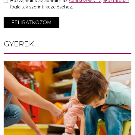
Hozzájárulok az adataim az
Adatkezelési Tájékoztatóban
foglaltak szerinti kezeléséhez.
FELIRATKOZOM
GYEREK