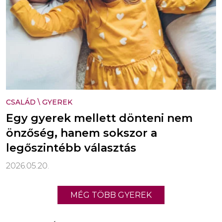
CSALÁD
\
GYEREK
Egy gyerek mellett dönteni nem
önzőség, hanem sokszor a
legőszintébb választás
2026.05.20.
MÉG TÖBB GYEREK