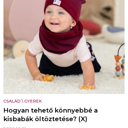
CSALÁD
\
GYEREK
Hogyan tehető könnyebbé a
kisbabák öltöztetése? (X)