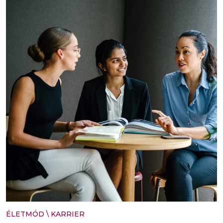
ÉLETMÓD
\
KARRIER