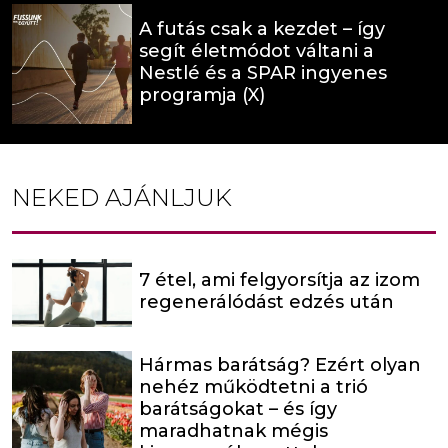
A futás csak a kezdet – így
segít életmódot váltani a
Nestlé és a SPAR ingyenes
programja (X)
NEKED AJÁNLJUK
7 étel, ami felgyorsítja az izom
regenerálódást edzés után
Hármas barátság? Ezért olyan
nehéz működtetni a trió
barátságokat – és így
maradhatnak mégis