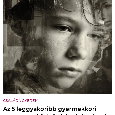
CSALÁD
\
GYEREK
Az 5 leggyakoribb gyermekkori