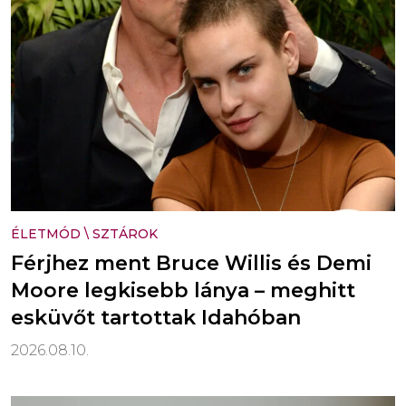
ÉLETMÓD
\
SZTÁROK
Férjhez ment Bruce Willis és Demi
Moore legkisebb lánya – meghitt
esküvőt tartottak Idahóban
2026.08.10.