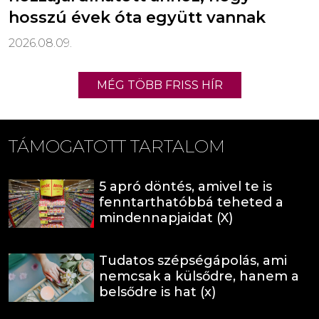
hosszú évek óta együtt vannak
2026.08.09.
MÉG TÖBB FRISS HÍR
TÁMOGATOTT TARTALOM
5 apró döntés, amivel te is
fenntarthatóbbá teheted a
mindennapjaidat (X)
Tudatos szépségápolás, ami
nemcsak a külsődre, hanem a
belsődre is hat (x)