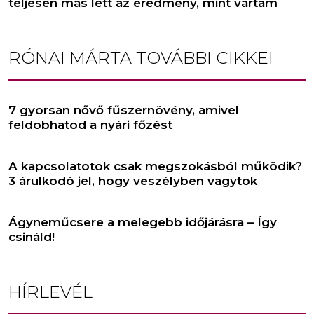
teljesen más lett az eredmény, mint vártam
RÓNAI MÁRTA
TOVÁBBI CIKKEI
7 gyorsan nővő fűszernövény, amivel
feldobhatod a nyári főzést
A kapcsolatotok csak megszokásból működik?
3 árulkodó jel, hogy veszélyben vagytok
Ágyneműcsere a melegebb időjárásra – Így
csináld!
HÍRLEVÉL