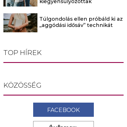
kiegyensúlyozottak
Túlgondolás ellen próbáld ki az
„aggódási idősáv” technikát
TOP HÍREK
KÖZÖSSÉG
FACEBOOK