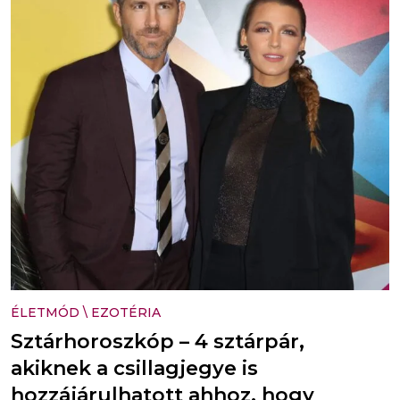
ÉLETMÓD
\
EZOTÉRIA
Sztárhoroszkóp – 4 sztárpár,
akiknek a csillagjegye is
hozzájárulhatott ahhoz, hogy