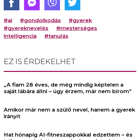
#ai
#gondolkodás
#gyerek
#gyereknevelés
#mesterséges
intelligencia
#tanulás
EZ IS ÉRDEKELHET
„A fiam 28 éves, de még mindig képtelen a
saját lábára állni – úgy érzem, már nem bírom”
Amikor már nem a szülő nevel, hanem a gyerek
irányít
Hat hónapig AI-fitneszappokkal edzettem – és