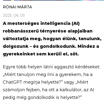
RÓNAI MÁRTA
2025. 06. 09.
A mesterséges intelligencia (AI)
robbanásszerű térnyerése alapjaiban
változtatja meg, hogyan élünk, tanulunk,
dolgozunk – és gondolkodunk. Mindez a
gyerekeinket sem kerüli el, sőt.
Egyre több helyen látni aggasztó kérdéseket:
„Miért tanuljon meg írni a gyerekem, ha a
ChatGPT megírja helyette?” vagy „Miért
számoljon fejben, ha ott a kalkulátor, az AI
pedig még gondolkodik is helyette?”