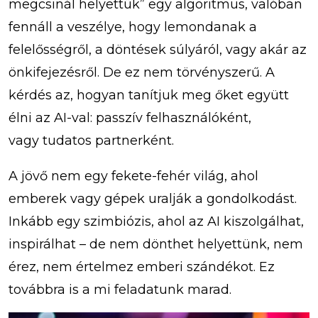
megcsinál helyettük” egy algoritmus, valóban
fennáll a veszélye, hogy lemondanak a
felelősségről, a döntések súlyáról, vagy akár az
önkifejezésről. De ez nem törvényszerű. A
kérdés az, hogyan tanítjuk meg őket együtt
élni az AI-val: passzív felhasználóként,
vagy tudatos partnerként.
A jövő nem egy fekete-fehér világ, ahol
emberek vagy gépek uralják a gondolkodást.
Inkább egy szimbiózis, ahol az AI kiszolgálhat,
inspirálhat – de nem dönthet helyettünk, nem
érez, nem értelmez emberi szándékot. Ez
továbbra is a mi feladatunk marad.