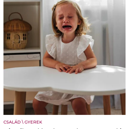
CSALÁD
\
GYEREK