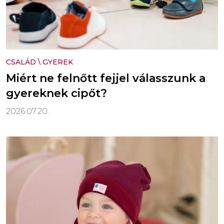
CSALÁD
\
GYEREK
Miért ne felnőtt fejjel válasszunk a
gyereknek cipőt?
2026.07.20.