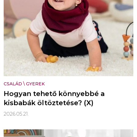
CSALÁD
\
GYEREK
Hogyan tehető könnyebbé a
kisbabák öltöztetése? (X)
2026.05.21.