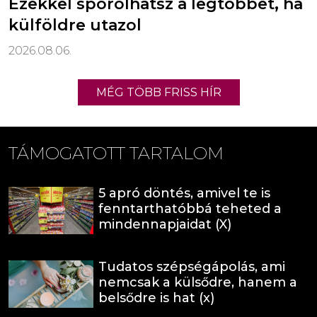
Ezekkel spórolhatsz a legtöbbet, ha
külföldre utazol
2026.08.06.
MÉG TÖBB FRISS HÍR
TÁMOGATOTT TARTALOM
5 apró döntés, amivel te is
fenntarthatóbbá teheted a
mindennapjaidat (X)
Tudatos szépségápolás, ami
nemcsak a külsődre, hanem a
belsődre is hat (x)