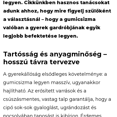
legyen. Cikkünkben hasznos tanácsokat
adunk ahhoz, hogy mire figyelj szülőként
a választásnál – hogy a gumicsizma
valóban a gyerek gardróbjának egyik
legjobb befektetése legyen.
Tartósság és anyagminőség –
hosszú távra tervezve
A gyerekállóság elsődleges követelménye: a
gumicsizma legyen masszív, ugyanakkor
hajlítható. Az erősített varrások és a
csúszásmentes, vastag talp garantálja, hogy a
cipő sok-sok gyaloglást, ugrándozást és
pocsolyában taposást is kibírjon. Érdemes