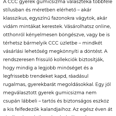
A CCC gyerek gumicsizma választéka többféle
stílusban és méretben elérhető – akár
klasszikus, egyszínű fazonokra vágytok, akár
vidám mintákat kerestek. Vásárolhatsz online,
otthonról kényelmesen böngészve, vagy be is
térhetsz bármelyik CCC üzletbe – mindkét
vásárlási lehetőség megkönnyíti a döntést. A
rendszeresen frissülő kollekciók biztosítják,
hogy mindig a legjobb minőséget és a
legfrissebb trendeket kapd, ráadásul
rugalmas, gyerekbarát megoldásokkal. Egy jól
megválasztott gyerek gumicsizma nem
csupán lábbeli – tartós és biztonságos eszköz
a kis felfedezők kalandjaihoz. Az egész éven át