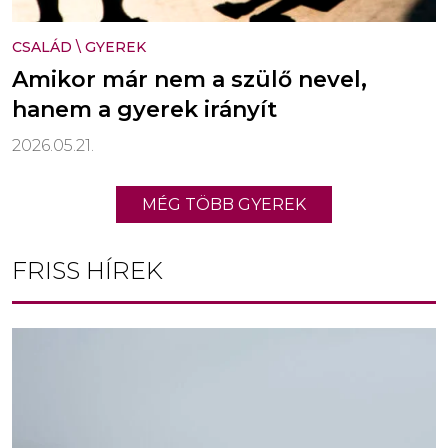
CSALÁD
\
GYEREK
Amikor már nem a szülő nevel,
hanem a gyerek irányít
2026.05.21.
MÉG TÖBB GYEREK
FRISS HÍREK