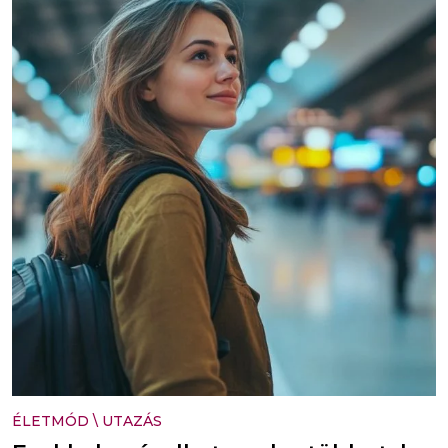
ÉLETMÓD
\
UTAZÁS