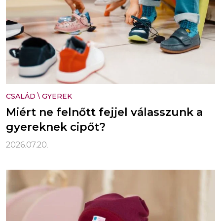
CSALÁD
\
GYEREK
Miért ne felnőtt fejjel válasszunk a
gyereknek cipőt?
2026.07.20.