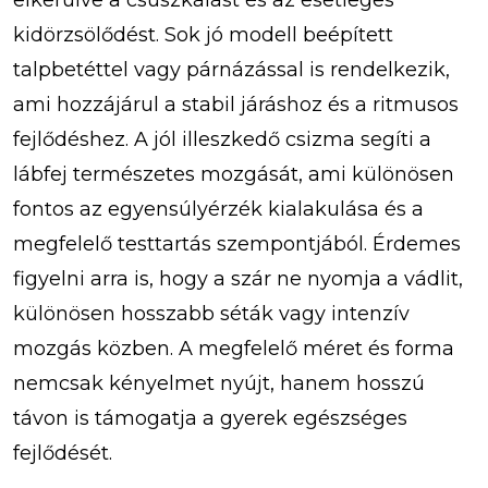
elkerülve a csúszkálást és az esetleges
kidörzsölődést. Sok jó modell beépített
talpbetéttel vagy párnázással is rendelkezik,
ami hozzájárul a stabil járáshoz és a ritmusos
fejlődéshez. A jól illeszkedő csizma segíti a
lábfej természetes mozgását, ami különösen
fontos az egyensúlyérzék kialakulása és a
megfelelő testtartás szempontjából. Érdemes
figyelni arra is, hogy a szár ne nyomja a vádlit,
különösen hosszabb séták vagy intenzív
mozgás közben. A megfelelő méret és forma
nemcsak kényelmet nyújt, hanem hosszú
távon is támogatja a gyerek egészséges
fejlődését.