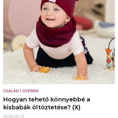
CSALÁD
\
GYEREK
Hogyan tehető könnyebbé a
kisbabák öltöztetése? (X)
2026.05.21.