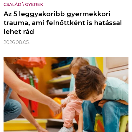
CSALÁD
\
GYEREK
Az 5 leggyakoribb gyermekkori
trauma, ami felnőttként is hatással
lehet rád
2026.08.05.