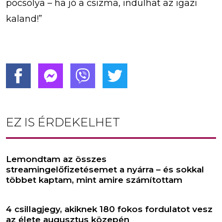
pocsolya – ha jó a csizma, indulhat az igazi
kaland!”
EZ IS ÉRDEKELHET
Lemondtam az összes
streamingelőfizetésemet a nyárra – és sokkal
többet kaptam, mint amire számítottam
4 csillagjegy, akiknek 180 fokos fordulatot vesz
az élete augusztus közepén