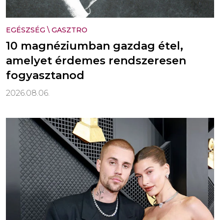
EGÉSZSÉG
\
GASZTRO
10 magnéziumban gazdag étel,
amelyet érdemes rendszeresen
fogyasztanod
2026.08.06.