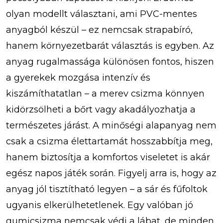
olyan modellt választani, ami PVC-mentes
anyagból készül – ez nemcsak strapabíró,
hanem környezetbarát választás is egyben. Az
anyag rugalmassága különösen fontos, hiszen
a gyerekek mozgása intenzív és
kiszámíthatatlan – a merev csizma könnyen
kidörzsölheti a bőrt vagy akadályozhatja a
természetes járást. A minőségi alapanyag nem
csak a csizma élettartamát hosszabbítja meg,
hanem biztosítja a komfortos viseletet is akár
egész napos játék során. Figyelj arra is, hogy az
anyag jól tisztítható legyen – a sár és fűfoltok
ugyanis elkerülhetetlenek. Egy valóban jó
gumicsizma nemcsak védi a lábat, de minden