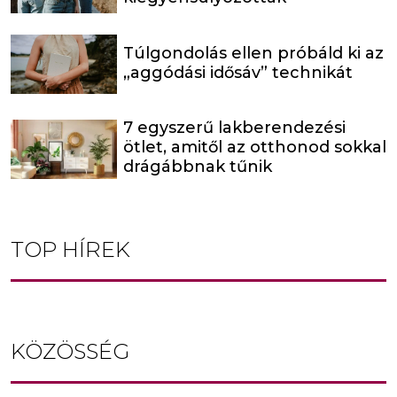
Túlgondolás ellen próbáld ki az
„aggódási idősáv” technikát
7 egyszerű lakberendezési
ötlet, amitől az otthonod sokkal
drágábbnak tűnik
TOP HÍREK
KÖZÖSSÉG