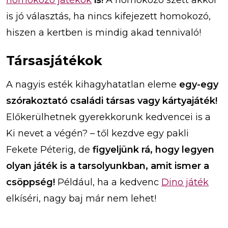
homokozó játékok
is!
A homokozó szett akkor
is jó választás, ha nincs kifejezett homokozó,
hiszen a kertben is mindig akad tennivaló!
Társasjátékok
A nagyis esték kihagyhatatlan eleme
egy-egy
szórakoztató családi társas vagy kártyajáték!
Előkerülhetnek gyerekkorunk kedvencei is a
Ki nevet a végén? – től kezdve egy pakli
Fekete Péterig, de
figyeljünk rá, hogy legyen
olyan játék is a tarsolyunkban, amit ismer a
csöppség!
Például, ha a kedvenc
Dino játék
elkíséri, nagy baj már nem lehet!