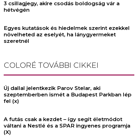
3 csillagjegy, akire csodás boldogság vár a
hétvégén
Egyes kutatások és hiedelmek szerint ezekkel
növelheted az eselyét, ha lánygyermeket
szeretnél
COLORÉ
TOVÁBBI CIKKEI
Új dallal jelentkezik Parov Stelar, aki
szeptemberben ismét a Budapest Parkban lép
fel (x)
A futás csak a kezdet – így segít életmódot
váltani a Nestlé és a SPAR ingyenes programja
(X)