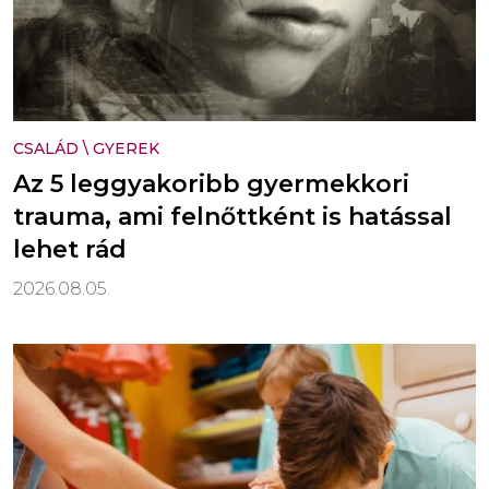
CSALÁD
\
GYEREK
Az 5 leggyakoribb gyermekkori
trauma, ami felnőttként is hatással
lehet rád
2026.08.05.