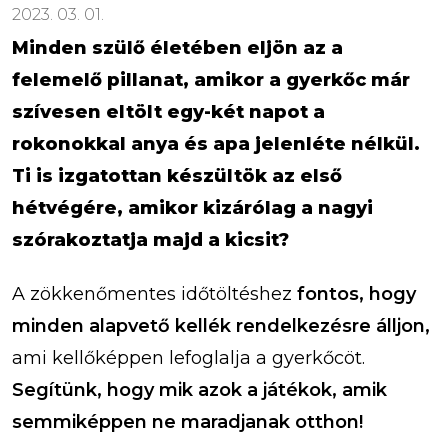
2023. 03. 01.
Minden szülő életében eljön az a
felemelő pillanat, amikor a gyerkőc már
szívesen eltölt egy-két napot a
rokonokkal anya és apa jelenléte nélkül.
Ti is izgatottan készültök az első
hétvégére, amikor kizárólag a nagyi
szórakoztatja majd a kicsit?
A zökkenőmentes időtöltéshez
fontos, hogy
minden alapvető kellék rendelkezésre álljon,
ami kellőképpen lefoglalja a gyerkőcöt.
Segítünk, hogy mik azok a játékok, amik
semmiképpen ne maradjanak otthon!