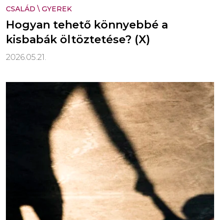
CSALÁD
\
GYEREK
Hogyan tehető könnyebbé a
kisbabák öltöztetése? (X)
2026.05.21.