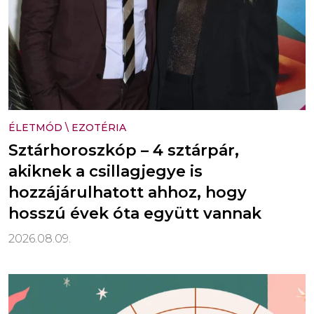
ÉLETMÓD
\
EZOTÉRIA
Sztárhoroszkóp – 4 sztárpár,
akiknek a csillagjegye is
hozzájárulhatott ahhoz, hogy
hosszú évek óta együtt vannak
2026.08.09.