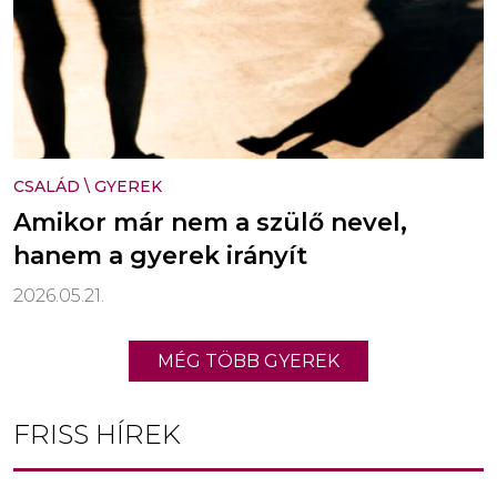
CSALÁD
\
GYEREK
Amikor már nem a szülő nevel,
hanem a gyerek irányít
2026.05.21.
MÉG TÖBB GYEREK
FRISS HÍREK