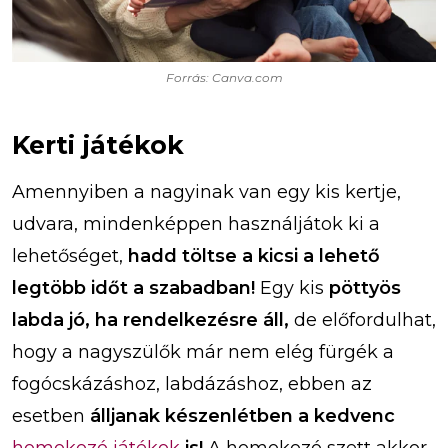
Forrás: Canva.com
Kerti játékok
Amennyiben a nagyinak van egy kis kertje,
udvara, mindenképpen használjátok ki a
lehetőséget,
hadd töltse a kicsi a lehető
legtöbb időt a szabadban!
Egy kis
pöttyös
labda jó, ha rendelkezésre áll,
de előfordulhat,
hogy a nagyszülők már nem elég fürgék a
fogócskázáshoz, labdázáshoz, ebben az
esetben
álljanak készenlétben a kedvenc