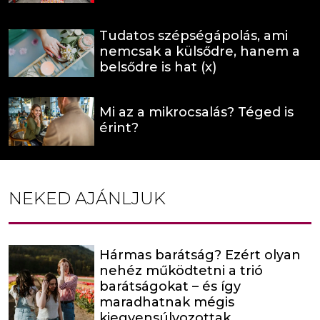
Tudatos szépségápolás, ami
nemcsak a külsődre, hanem a
belsődre is hat (x)
Mi az a mikrocsalás? Téged is
érint?
NEKED AJÁNLJUK
Hármas barátság? Ezért olyan
nehéz működtetni a trió
barátságokat – és így
maradhatnak mégis
kiegyensúlyozottak