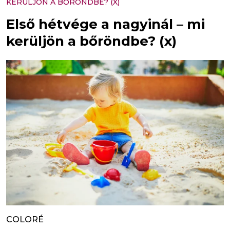
KERÜLJÖN A BŐRÖNDBE? (X)
Első hétvége a nagyinál – mi
kerüljön a bőröndbe? (x)
COLORÉ