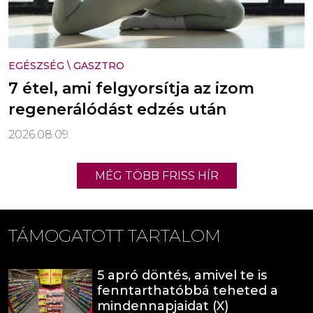
EGÉSZSÉG
\
GASZTRO
7 étel, ami felgyorsítja az izom
regenerálódást edzés után
2026.08.09.
MÉG TÖBB FRISS HÍR
TÁMOGATOTT TARTALOM
5 apró döntés, amivel te is
fenntarthatóbbá teheted a
mindennapjaidat (X)