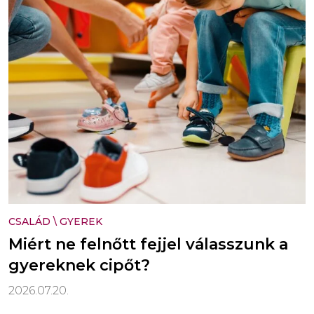
CSALÁD
\
GYEREK
Miért ne felnőtt fejjel válasszunk a
gyereknek cipőt?
2026.07.20.