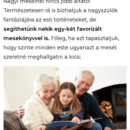
Nagyi meséinél nincs jobb altató!
Természetesen rá is bízhatjuk a nagyszülők
fantáziájára az esti történeteket, de
segíthetünk nekik egy-két favorizált
mesekönyvvel is.
Főleg, ha azt tapasztaljuk,
hogy szinte minden este ugyanazt a mesét
szeretné meghallgatni a kicsi.