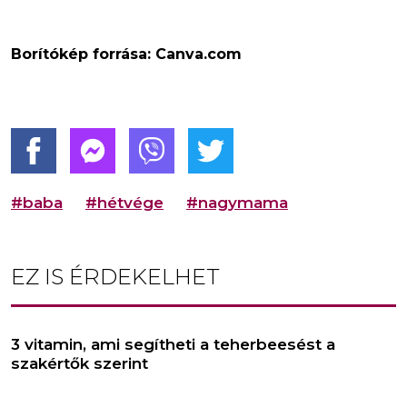
Borítókép forrása: Canva.com
#baba
#hétvége
#nagymama
EZ IS ÉRDEKELHET
3 vitamin, ami segítheti a teherbeesést a
szakértők szerint