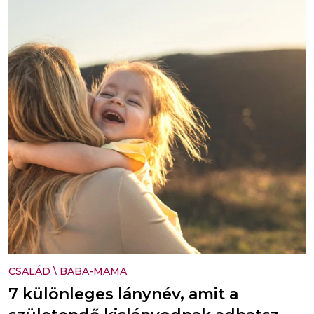
CSALÁD
\
BABA-MAMA
7 különleges lánynév, amit a