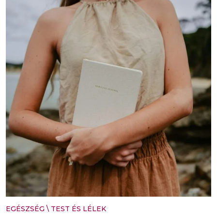
EGÉSZSÉG
\
TEST ÉS LÉLEK