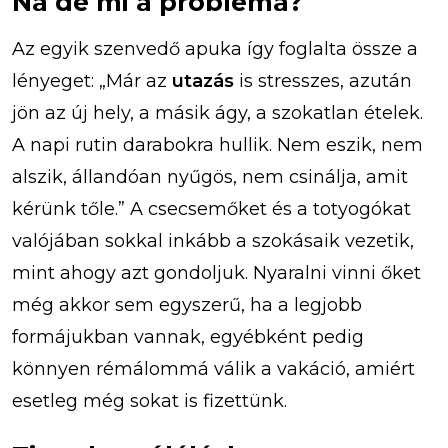
Na de mi a probléma?
Az egyik szenvedő apuka így foglalta össze a
lényeget: „Már az
utazás
is stresszes, azután
jön az új hely, a másik ágy, a szokatlan ételek.
A napi rutin darabokra hullik. Nem eszik, nem
alszik, állandóan nyűgös, nem csinálja, amit
kérünk tőle.” A csecsemőket és a totyogókat
valójában sokkal inkább a szokásaik vezetik,
mint ahogy azt gondoljuk. Nyaralni vinni őket
még akkor sem egyszerű, ha a legjobb
formájukban vannak, egyébként pedig
könnyen rémálommá válik a vakáció, amiért
esetleg még sokat is fizettünk.