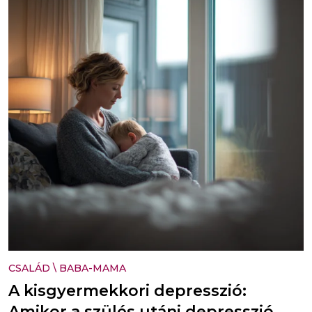
CSALÁD
\
BABA-MAMA
A kisgyermekkori depresszió:
Amikor a szülés utáni depresszió