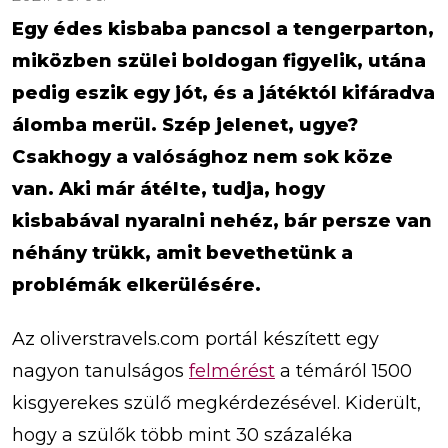
Egy édes kisbaba pancsol a tengerparton,
miközben szülei boldogan figyelik, utána
pedig eszik egy jót, és a játéktól kifáradva
álomba merül. Szép jelenet, ugye?
Csakhogy a valósághoz nem sok köze
van. Aki már átélte, tudja, hogy
kisbabával nyaralni nehéz, bár persze van
néhány trükk, amit bevethetünk a
problémák elkerülésére.
Az oliverstravels.com portál készített egy
nagyon tanulságos
felmérést
a témáról 1500
kisgyerekes szülő megkérdezésével. Kiderült,
hogy a szülők több mint 30 százaléka