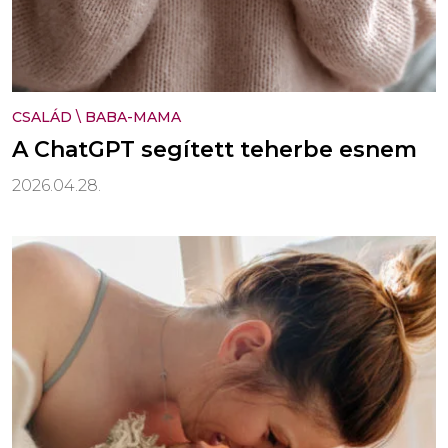
CSALÁD
\
BABA-MAMA
A ChatGPT segített teherbe esnem
2026.04.28.