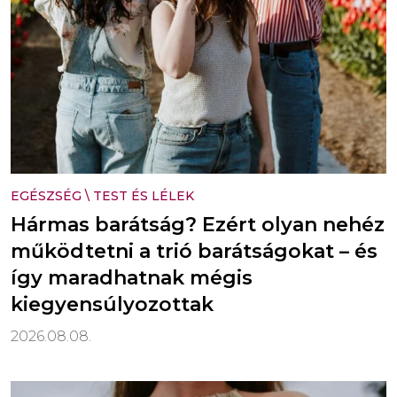
EGÉSZSÉG
\
TEST ÉS LÉLEK
Hármas barátság? Ezért olyan nehéz
működtetni a trió barátságokat – és
így maradhatnak mégis
kiegyensúlyozottak
2026.08.08.