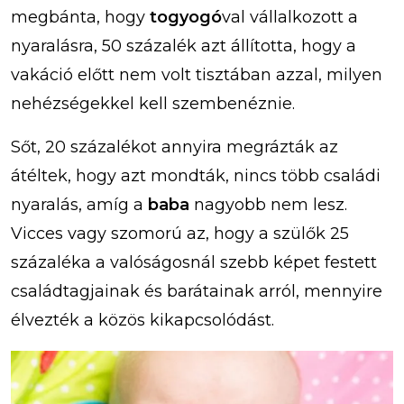
megbánta, hogy
togyogó
val vállalkozott a
nyaralásra, 50 százalék azt állította, hogy a
vakáció előtt nem volt tisztában azzal, milyen
nehézségekkel kell szembenéznie.
Sőt, 20 százalékot annyira megrázták az
átéltek, hogy azt mondták, nincs több családi
nyaralás, amíg a
baba
nagyobb nem lesz.
Vicces vagy szomorú az, hogy a szülők 25
százaléka a valóságosnál szebb képet festett
családtagjainak és barátainak arról, mennyire
élvezték a közös kikapcsolódást.