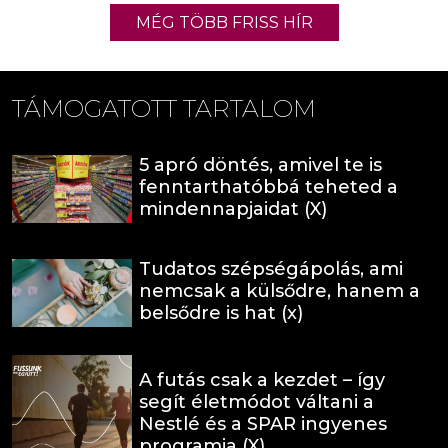
MÉG TÖBB FRISS HÍR
TÁMOGATOTT TARTALOM
5 apró döntés, amivel te is
fenntarthatóbbá teheted a
mindennapjaidat (X)
Tudatos szépségápolás, ami
nemcsak a külsődre, hanem a
belsődre is hat (x)
A futás csak a kezdet – így
segít életmódot váltani a
Nestlé és a SPAR ingyenes
programja (X)