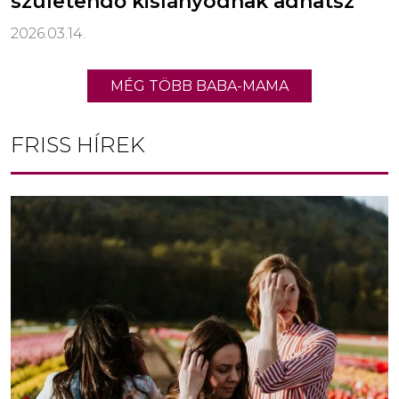
születendő kislányodnak adhatsz
2026.03.14.
MÉG TÖBB BABA-MAMA
FRISS HÍREK