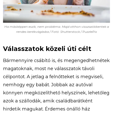
Ha másképpen eszik, nem probléma. Majd otthon visszazökkentek a
rendes kerékvágásba / Fotó: Shutterstock / PuzzlePix
Válasszatok közeli úti célt
Bármennyire csábító is, és megengedhetnétek
magatoknak, most ne válasszatok távoli
célpontot. A jetlag a felnőtteket is megviseli,
nemhogy egy babát. Jobbak az autóval
könnyen megközelíthető helyszínek, lehetőleg
azok a szállodák, amik családbarátként
hirdetik magukat. Érdemes önálló ház