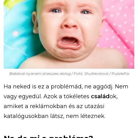
Babával nyaralni stresszes dolog / Fotó: Shutterstock / PuzzlePix
Ha neked is ez a problémád, ne aggódj. Nem
vagy egyedül. Azok a tökéletes
család
ok,
amiket a reklámokban és az utazási
katalógusokban látsz, nem léteznek.