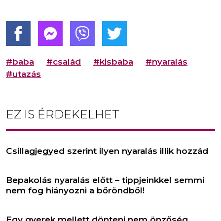
#baba
#család
#kisbaba
#nyaralás
#utazás
EZ IS ÉRDEKELHET
Csillagjegyed szerint ilyen nyaralás illik hozzád
Bepakolás nyaralás előtt – tippjeinkkel semmi
nem fog hiányozni a bőröndből!
Egy gyerek mellett dönteni nem önzőség,