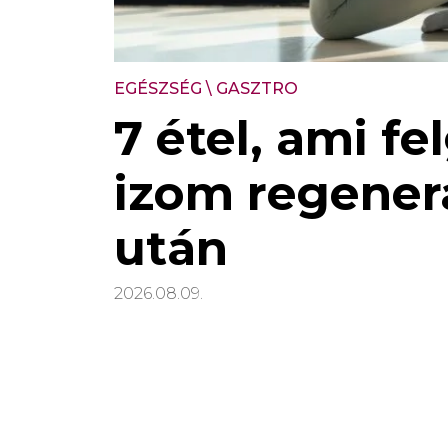
EGÉSZSÉG
\
GASZTRO
7 étel, ami fe
izom regener
után
2026.08.09.