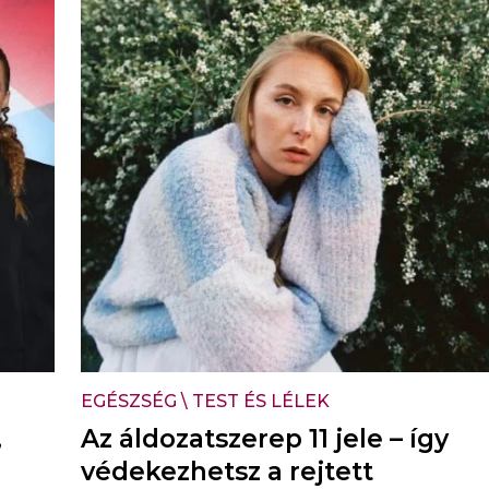
EGÉSZSÉG
\
TEST ÉS LÉLEK
,
Az áldozatszerep 11 jele – így
védekezhetsz a rejtett