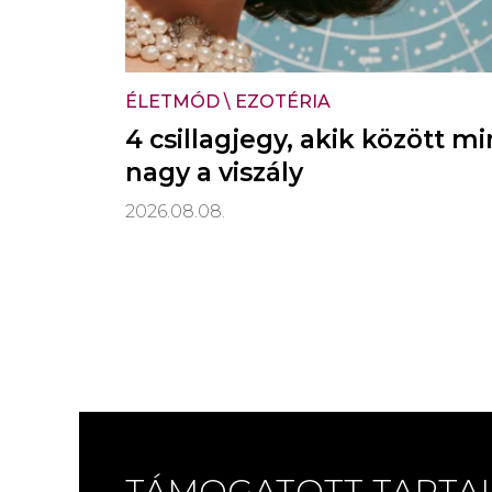
ÉLETMÓD
\
EZOTÉRIA
4 csillagjegy, akik között m
nagy a viszály
2026.08.08.
TÁMOGATOTT TARTA