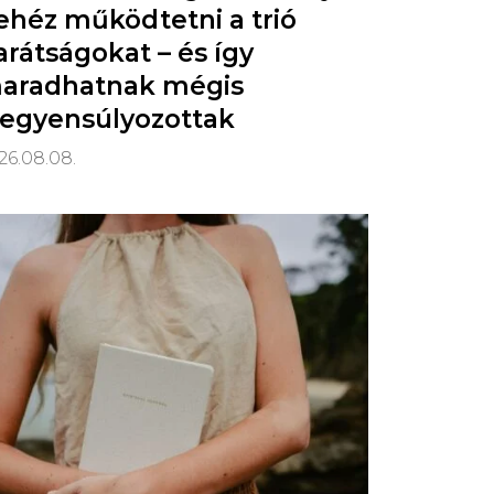
ehéz működtetni a trió
arátságokat – és így
aradhatnak mégis
iegyensúlyozottak
26.08.08.