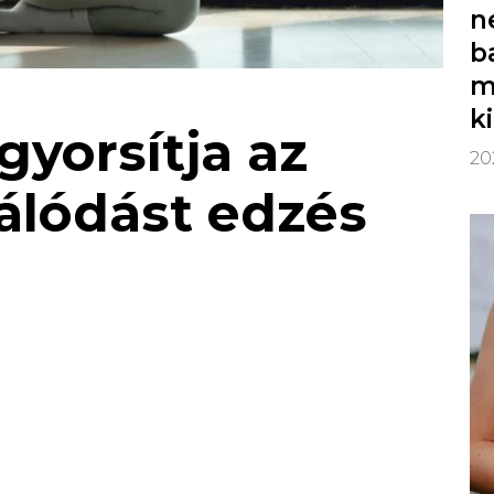
n
b
m
k
lgyorsítja az
20
álódást edzés