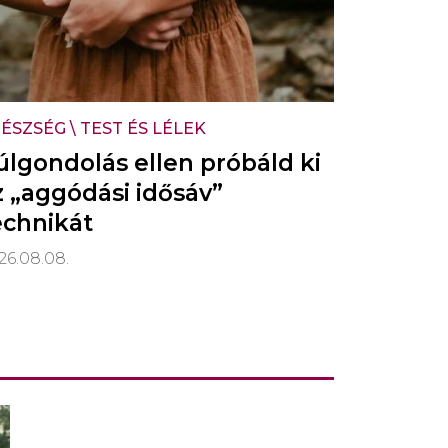
ÉSZSÉG
\
TEST ÉS LÉLEK
úlgondolás ellen próbáld ki
z „aggódási idősáv”
echnikát
26.08.08.