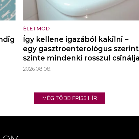
ÉLETMÓD
indig
Így kellene igazából kakilni –
egy gasztroenterológus szerint
szinte mindenki rosszul csinálj
2026.08.08.
MÉG TÖBB FRISS HÍR
LOM