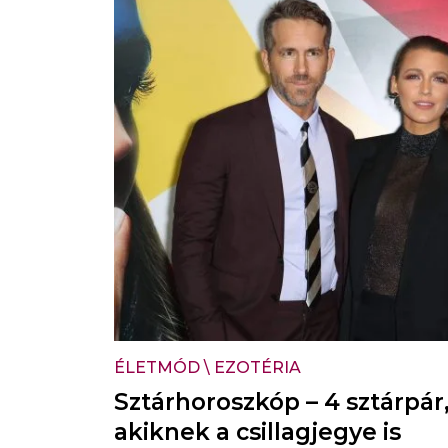
ÉLETMÓD
\
EZOTÉRIA
Sztárhoroszkóp – 4 sztárpár
akiknek a csillagjegye is