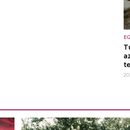
EG
T
a
t
20