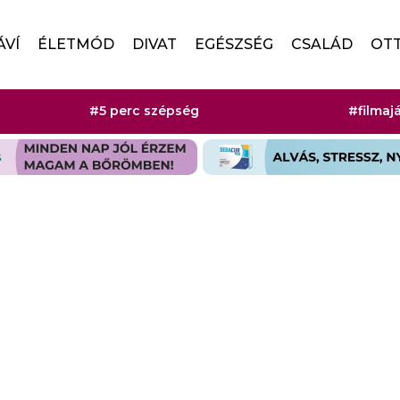
ÁVÍ
ÉLETMÓD
DIVAT
EGÉSZSÉG
CSALÁD
OT
#5 perc szépség
#filmaj