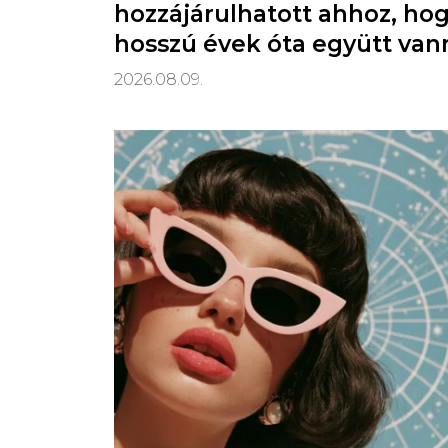
hozzájárulhatott ahhoz, ho
hosszú évek óta együtt van
2026.08.09.