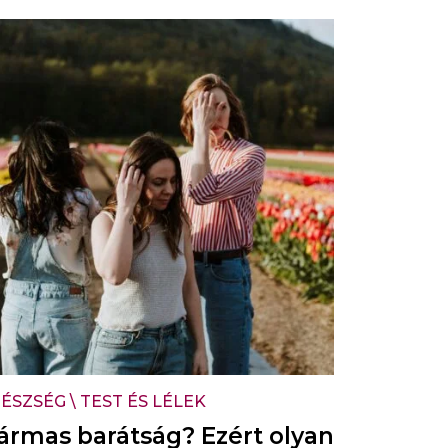
ÉSZSÉG
\
TEST ÉS LÉLEK
ármas barátság? Ezért olyan