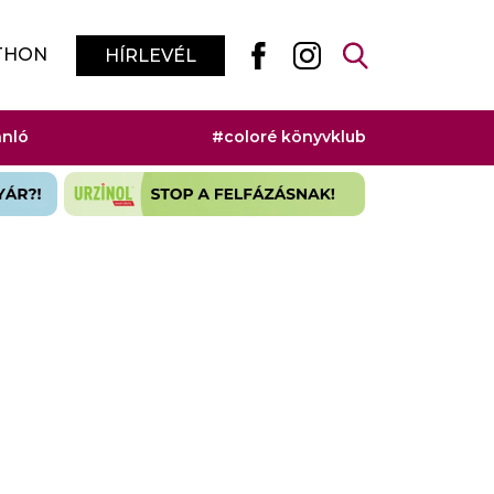
THON
HÍRLEVÉL
ánló
#coloré könyvklub