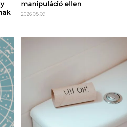
gy
manipuláció ellen
nak
2026.08.09.