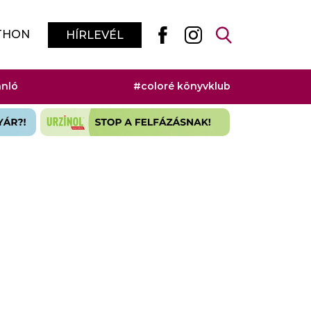
THON
HÍRLEVÉL
ánló
#coloré könyvklub