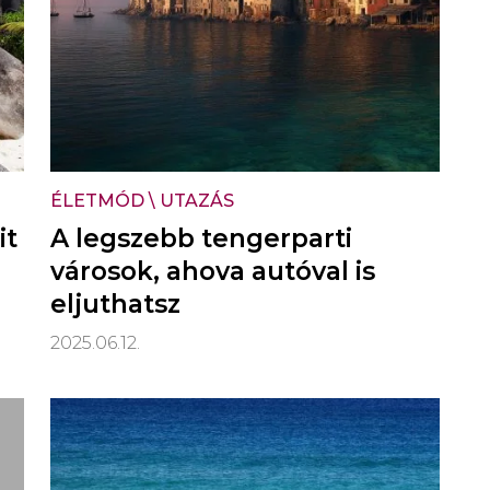
ÉLETMÓD
\
UTAZÁS
it
A legszebb tengerparti
városok, ahova autóval is
eljuthatsz
2025.06.12.