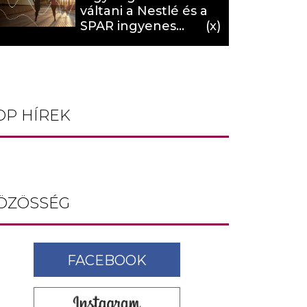
váltani a Nestlé és a
SPAR ingyenes
programja (X)
OP HÍREK
ÖZÖSSÉG
FACEBOOK