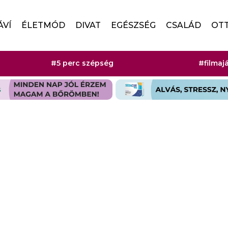
ÁVÍ
ÉLETMÓD
DIVAT
EGÉSZSÉG
CSALÁD
OT
#5 perc szépség
#filmaj