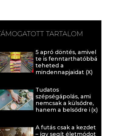
TÁMOGATOTT TARTALOM
5 apró döntés, amivel
te is fenntarthatóbbá
teheted a
mindennapjaidat (X)
Tudatos
szépségápolás, ami
nemcsak a külsődre,
hanem a belsődre is
hat (x)
A futás csak a kezdet
– így segít életmódot