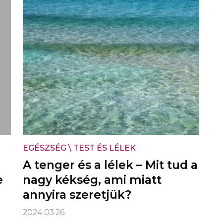
EGÉSZSÉG
\
TEST ÉS LÉLEK
A tenger és a lélek – Mit tud a
e
nagy kékség, ami miatt
annyira szeretjük?
2024.03.26.