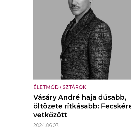
ÉLETMÓD
\
SZTÁROK
Vásáry André haja dúsabb,
öltözete ritkásabb: Fecskér
vetkőzött
2024.06.07.