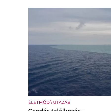
ÉLETMÓD
\
UTAZÁS