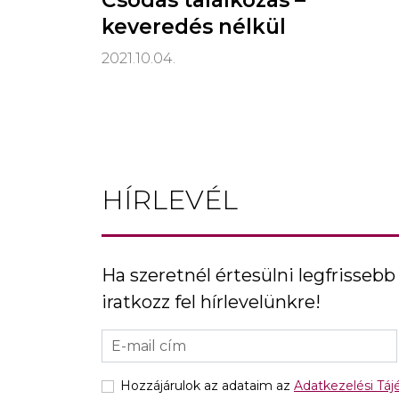
Csodás találkozás –
keveredés nélkül
2021.10.04.
HÍRLEVÉL
Ha szeretnél értesülni legfrissebb 
iratkozz fel hírlevelünkre!
Hozzájárulok az adataim az
Adatkezelési Tá