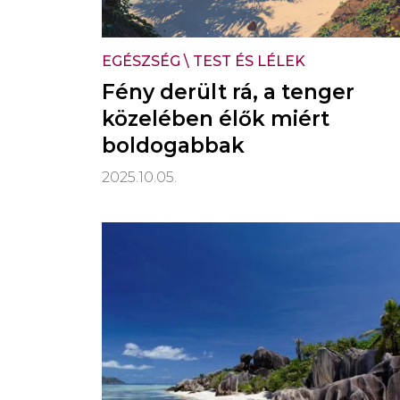
EGÉSZSÉG
\
TEST ÉS LÉLEK
Fény derült rá, a tenger
közelében élők miért
boldogabbak
2025.10.05.