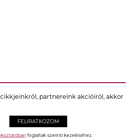
cikkjeinkről, partnereink akcióiról, akkor
FELIRATKOZOM
jékoztatóban
foglaltak szerinti kezeléséhez.