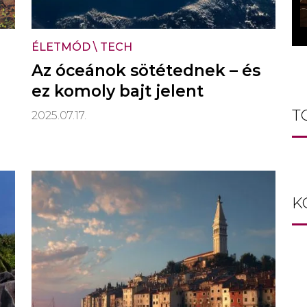
ÉLETMÓD
\
TECH
Az óceánok sötétednek – és
ez komoly bajt jelent
T
2025.07.17.
K