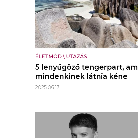
ÉLETMÓD
\
UTAZÁS
5 lenyűgöző tengerpart, am
mindenkinek látnia kéne
2025.06.17.