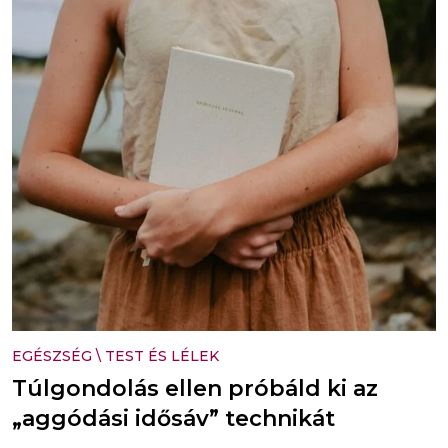
EGÉSZSÉG
\
TEST ÉS LÉLEK
Túlgondolás ellen próbáld ki az
„aggódási idősáv” technikát