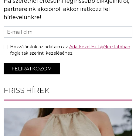
Ha szeretnél értesülni legfrissebb cikkjeinkről,
partnereink akcióiról, akkor iratkozz fel
hírlevelünkre!
Hozzájárulok az adataim az
Adatkezelési Tájékoztatóban
foglaltak szerinti kezeléséhez.
FELIRATKOZOM
FRISS HÍREK