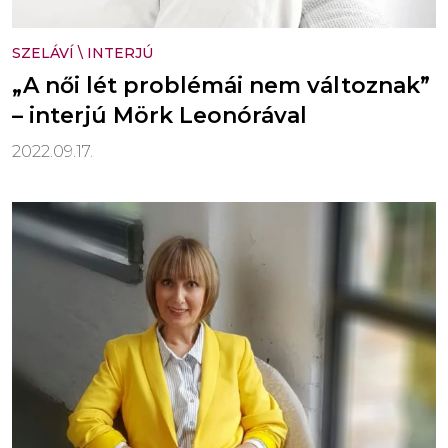
SZELÁVÍ
\
INTERJÚ
„A női lét problémái nem változnak”
– interjú Mörk Leonórával
2022.09.17.