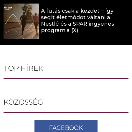
A futás csak a kezdet – így
segít életmódot váltani a
Nestlé és a SPAR ingyenes
programja (X)
TOP HÍREK
KÖZÖSSÉG
FACEBOOK