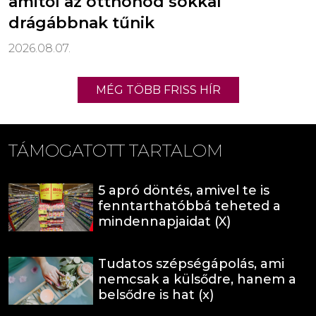
amitől az otthonod sokkal
drágábbnak tűnik
2026.08.07.
MÉG TÖBB FRISS HÍR
TÁMOGATOTT TARTALOM
5 apró döntés, amivel te is
fenntarthatóbbá teheted a
mindennapjaidat (X)
Tudatos szépségápolás, ami
nemcsak a külsődre, hanem a
belsődre is hat (x)