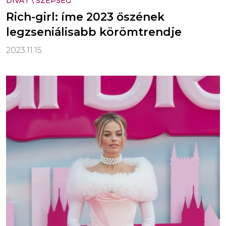
DIVAT
\
SZÉPSÉG
Rich-girl: íme 2023 őszének
legzseniálisabb körömtrendje
2023.11.15.