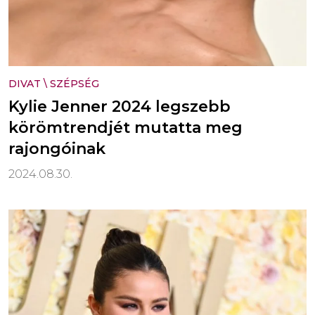
DIVAT
\
SZÉPSÉG
Kylie Jenner 2024 legszebb
körömtrendjét mutatta meg
rajongóinak
2024.08.30.