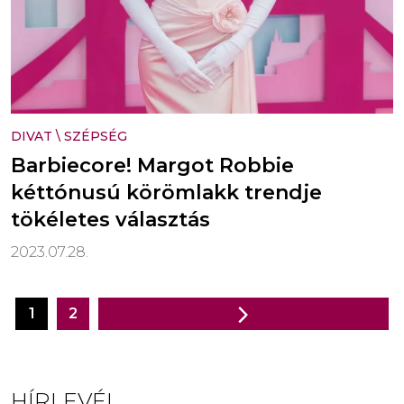
DIVAT
\
SZÉPSÉG
Barbiecore! Margot Robbie
kéttónusú körömlakk trendje
tökéletes választás
2023.07.28.
1
2
Bejegyzés
navigáció
HÍRLEVÉL