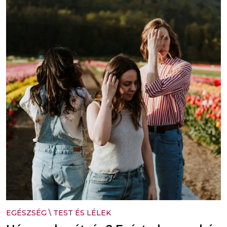
EGÉSZSÉG
\
TEST ÉS LÉLEK