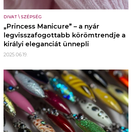
DIVAT
\
SZÉPSÉG
„Princess Manicure” – a nyár
legvisszafogottabb körömtrendje a
királyi eleganciát ünnepli
2025.06.19.