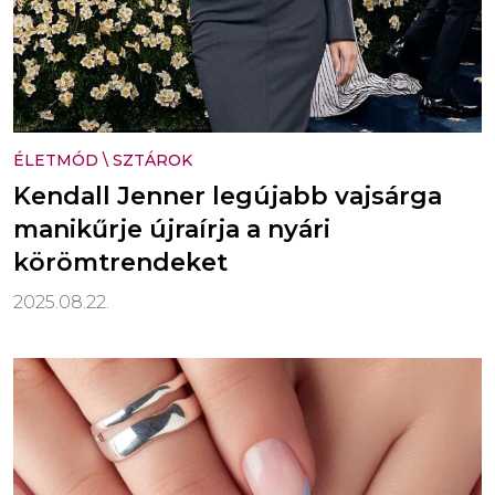
ÉLETMÓD
\
SZTÁROK
Kendall Jenner legújabb vajsárga
manikűrje újraírja a nyári
körömtrendeket
2025.08.22.