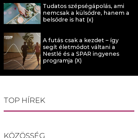
Tudatos szépségápolás, ami
nemcsak a külsődre, hanem a
belsődre is hat (x)
A futás csak a kezdet – így
segít életmódot váltani a
Nestlé és a SPAR ingyenes
programja (X)
TOP HÍREK
KÖZÖSSÉG