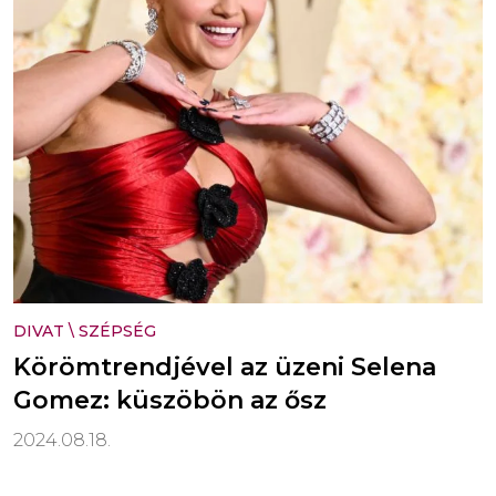
DIVAT
\
SZÉPSÉG
Körömtrendjével az üzeni Selena
Gomez: küszöbön az ősz
2024.08.18.