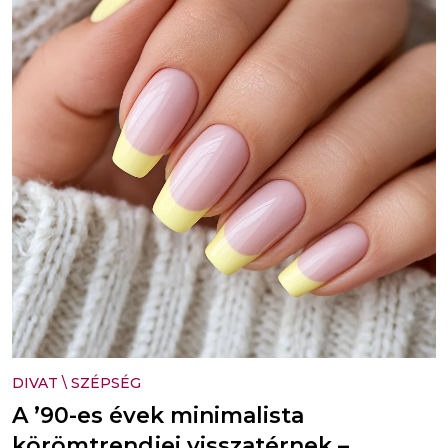
DIVAT
\
SZÉPSÉG
A ’90-es évek minimalista
körömtrendjei visszatérnek –