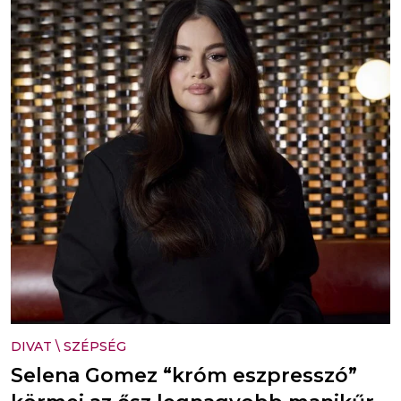
DIVAT
\
SZÉPSÉG
Selena Gomez “króm eszpresszó”