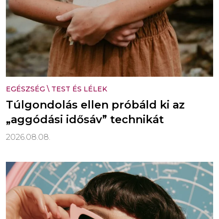
EGÉSZSÉG
\
TEST ÉS LÉLEK
Túlgondolás ellen próbáld ki az
„aggódási idősáv” technikát
2026.08.08.