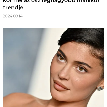
körmei az ősz legnagyobb manikűr
trendje
2024.09.14.