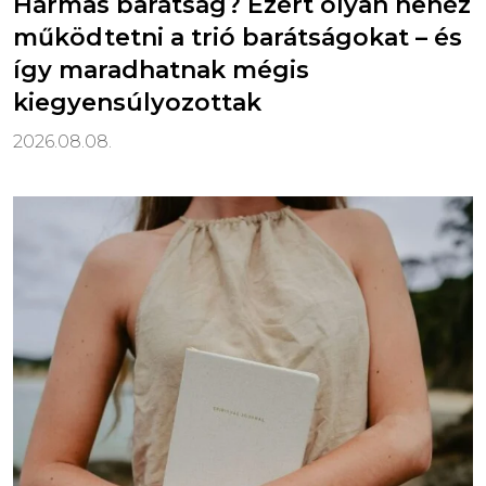
Hármas barátság? Ezért olyan nehéz
működtetni a trió barátságokat – és
így maradhatnak mégis
kiegyensúlyozottak
2026.08.08.