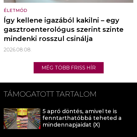
ÉLETMÓD
Így kellene igazából kakilni – egy
gasztroenterológus szerint szinte
mindenki rosszul csinálja
2026.08.08.
MÉG TÖBB FRISS HÍR
TÁMOGATOTT TARTALOM
5 apró döntés, amivel te is
fenntarthatóbbá teheted a
mindennapjaidat (X)