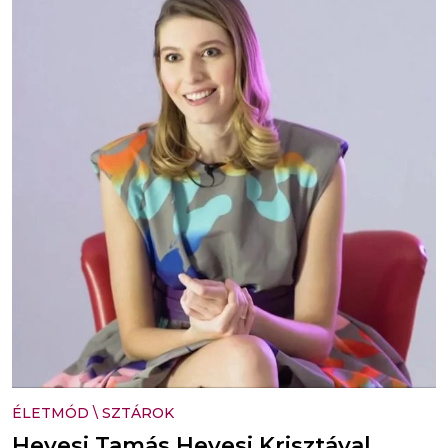
ÉLETMÓD
\
SZTÁROK
Hevesi Tamás Hevesi Krisztával