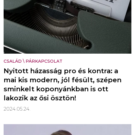
CSALÁD
\
PÁRKAPCSOLAT
Nyitott házasság pro és kontra: a
mai kis modern, jól fésült, szépen
sminkelt koponyánkban is ott
lakozik az ősi ösztön!
2024.05.24.