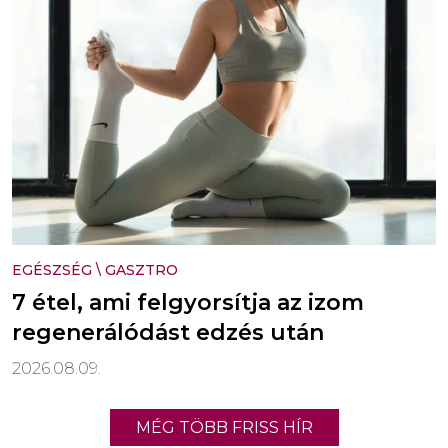
EGÉSZSÉG
\
GASZTRO
7 étel, ami felgyorsítja az izom
regenerálódást edzés után
2026.08.09.
MÉG TÖBB FRISS HÍR