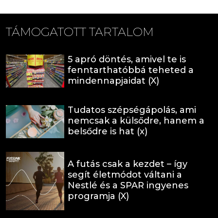
TÁMOGATOTT TARTALOM
5 apró döntés, amivel te is
fenntarthatóbbá teheted a
mindennapjaidat (X)
Tudatos szépségápolás, ami
nemcsak a külsődre, hanem a
belsődre is hat (x)
A futás csak a kezdet – így
segít életmódot váltani a
Nestlé és a SPAR ingyenes
programja (X)