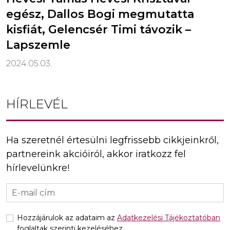
egész, Dallos Bogi megmutatta
kisfiát, Gelencsér Timi távozik –
Lapszemle
2024.05.03.
HÍRLEVÉL
Ha szeretnél értesülni legfrissebb cikkjeinkről,
partnereink akcióiról, akkor iratkozz fel
hírlevelünkre!
Hozzájárulok az adataim az
Adatkezelési Tájékoztatóban
foglaltak szerinti kezeléséhez.