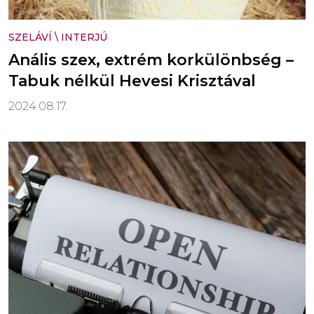
SZELÁVÍ
\
INTERJÚ
Anális szex, extrém korkülönbség –
Tabuk nélkül Hevesi Krisztával
2024.08.17.