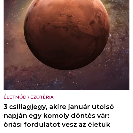
ÉLETMÓD
\
EZOTÉRIA
3 csillagjegy, akire január utolsó
napján egy komoly döntés vár:
óriási fordulatot vesz az életük