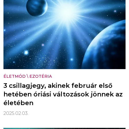
ÉLETMÓD
\
EZOTÉRIA
3 csillagjegy, akinek február első
hetében óriási változások jönnek az
életében
2025.02.03.