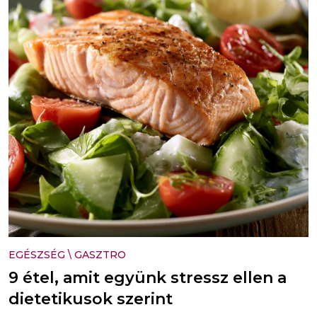
EGÉSZSÉG
\
GASZTRO
9 étel, amit együnk stressz ellen a
dietetikusok szerint