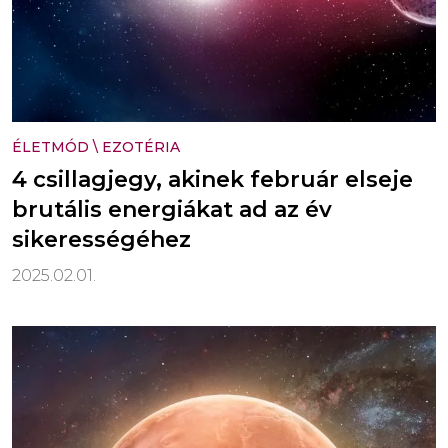
ÉLETMÓD
\
EZOTÉRIA
4 csillagjegy, akinek február elseje
brutális energiákat ad az év
sikerességéhez
2025.02.01.