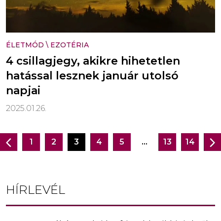
ÉLETMÓD
\
EZOTÉRIA
4 csillagjegy, akikre hihetetlen
hatással lesznek január utolsó
napjai
2025.01.26.
1
2
3
4
5
…
13
14
Bejegyzés
navigáció
HÍRLEVÉL