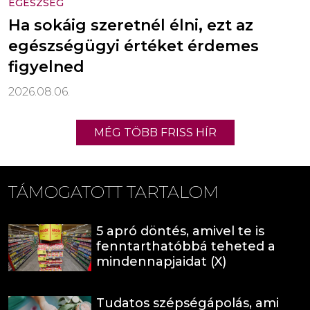
EGÉSZSÉG
Ha sokáig szeretnél élni, ezt az
egészségügyi értéket érdemes
figyelned
2026.08.06.
MÉG TÖBB FRISS HÍR
TÁMOGATOTT TARTALOM
5 apró döntés, amivel te is
fenntarthatóbbá teheted a
mindennapjaidat (X)
Tudatos szépségápolás, ami