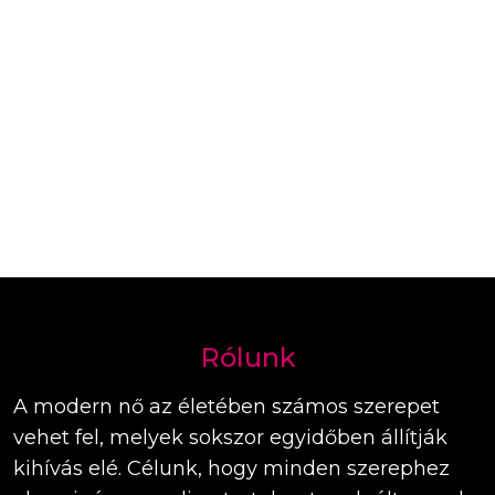
Rólunk
A modern nő az életében számos szerepet
vehet fel, melyek sokszor egyidőben állítják
kihívás elé. Célunk, hogy minden szerephez