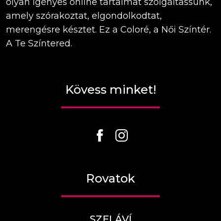
olyan igényes online tartalmat szolgáltassunk,
amely szórakoztat, elgondolkodtat,
merengésre késztet. Ez a Coloré, a Női Színtér.
A Te Színtered.
Kövess minket!
Rovatok
SZELÁVÍ