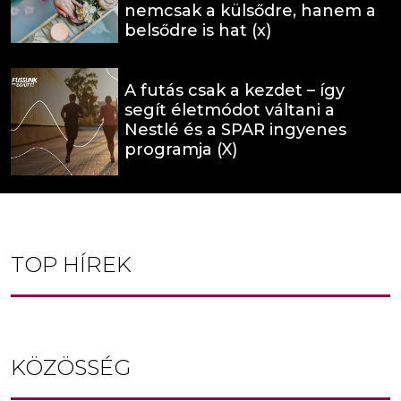
nemcsak a külsődre, hanem a
belsődre is hat (x)
A futás csak a kezdet – így
segít életmódot váltani a
Nestlé és a SPAR ingyenes
programja (X)
TOP HÍREK
KÖZÖSSÉG