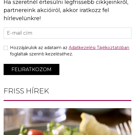
Ha szeretnél értesülni legfrissebb cikkjeinkről,
partnereink akcióiról, akkor iratkozz fel
hírlevelünkre!
Hozzájárulok az adataim az
Adatkezelési Tájékoztatóban
foglaltak szerinti kezeléséhez.
FELIRATKOZOM
FRISS HÍREK