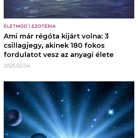
ÉLETMÓD
\
EZOTÉRIA
Ami már régóta kijárt volna: 3
csillagjegy, akinek 180 fokos
fordulatot vesz az anyagi élete
2025.02.04.