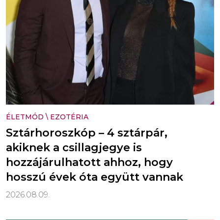
ÉLETMÓD
\
EZOTÉRIA
Sztárhoroszkóp – 4 sztárpár,
akiknek a csillagjegye is
hozzájárulhatott ahhoz, hogy
hosszú évek óta együtt vannak
2026.08.09.