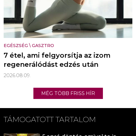
EGÉSZSÉG
\
GASZTRO
7 étel, ami felgyorsítja az izom
regenerálódást edzés után
2026.08.09.
MÉG TÖBB FRISS HÍR
TÁMOGATOTT TARTALOM