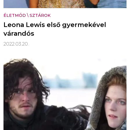
ÉLETMÓD
\
SZTÁROK
Leona Lewis első gyermekével
várandós
2022.03.20.