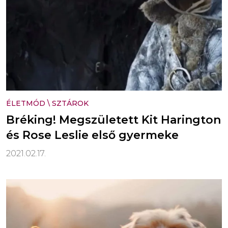
ÉLETMÓD
\
SZTÁROK
Bréking! Megszületett Kit Harington
és Rose Leslie első gyermeke
2021.02.17.