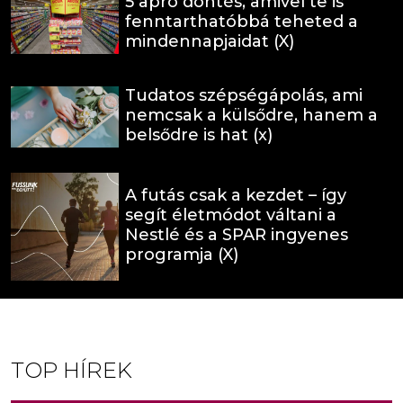
5 apró döntés, amivel te is
fenntarthatóbbá teheted a
mindennapjaidat (X)
Tudatos szépségápolás, ami
nemcsak a külsődre, hanem a
belsődre is hat (x)
A futás csak a kezdet – így
segít életmódot váltani a
Nestlé és a SPAR ingyenes
programja (X)
TOP HÍREK