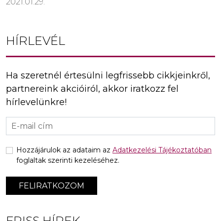
2021.01.29.
HÍRLEVÉL
Ha szeretnél értesülni legfrissebb cikkjeinkről,
partnereink akcióiról, akkor iratkozz fel
hírlevelünkre!
Hozzájárulok az adataim az
Adatkezelési Tájékoztatóban
foglaltak szerinti kezeléséhez.
FELIRATKOZOM
FRISS HÍREK