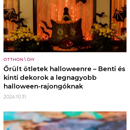
OTTHON
\
DIY
Őrült ötletek halloweenre – Benti és
kinti dekorok a legnagyobb
halloween-rajongóknak
2024.10.31.