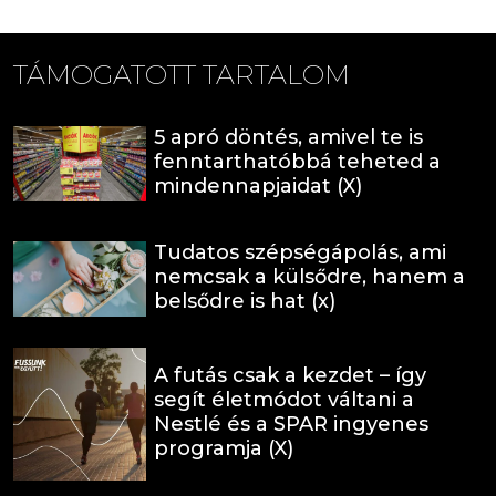
TÁMOGATOTT TARTALOM
5 apró döntés, amivel te is
fenntarthatóbbá teheted a
mindennapjaidat (X)
Tudatos szépségápolás, ami
nemcsak a külsődre, hanem a
belsődre is hat (x)
A futás csak a kezdet – így
segít életmódot váltani a
Nestlé és a SPAR ingyenes
programja (X)