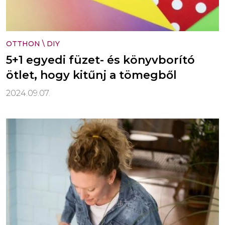
OTTHON
\
DIY
5+1 egyedi füzet- és könyvborító
ötlet, hogy kitűnj a tömegből
2024.09.07.