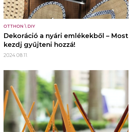
OTTHON
\
DIY
Dekoráció a nyári emlékekből – Most
kezdj gyűjteni hozzá!
2024.08.11.