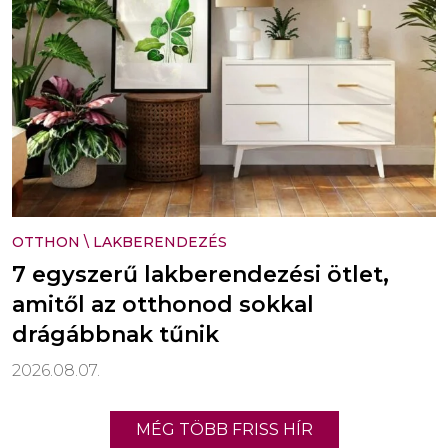
OTTHON
\
LAKBERENDEZÉS
7 egyszerű lakberendezési ötlet,
amitől az otthonod sokkal
drágábbnak tűnik
2026.08.07.
MÉG TÖBB FRISS HÍR