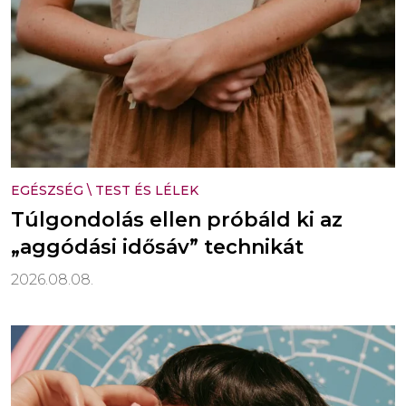
EGÉSZSÉG
\
TEST ÉS LÉLEK
Túlgondolás ellen próbáld ki az
„aggódási idősáv” technikát
2026.08.08.