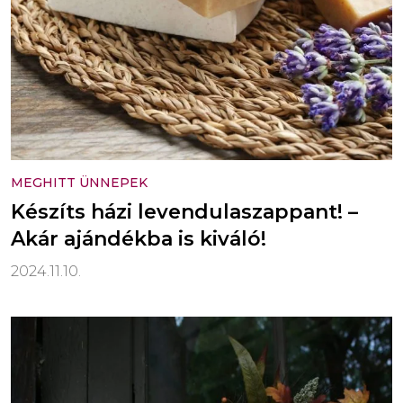
MEGHITT ÜNNEPEK
Készíts házi levendulaszappant! –
Akár ajándékba is kiváló!
2024.11.10.