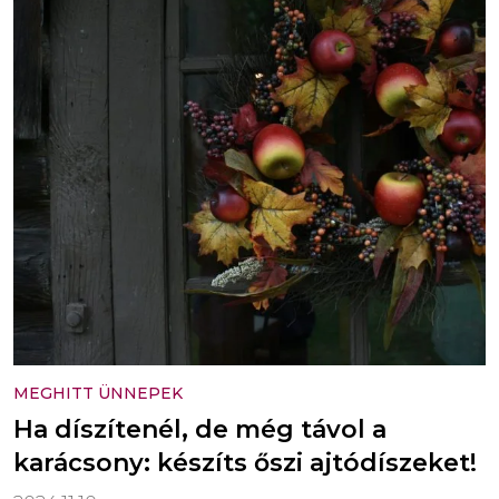
MEGHITT ÜNNEPEK
Ha díszítenél, de még távol a
karácsony: készíts őszi ajtódíszeket!