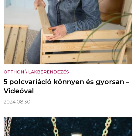
OTTHON
\
LAKBERENDEZÉS
5 polcvariáció könnyen és gyorsan –
Videóval
2024.08.30.