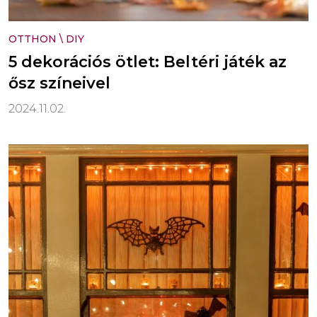
OTTHON
\
DIY
5 dekorációs ötlet: Beltéri játék az
ősz színeivel
2024.11.02.