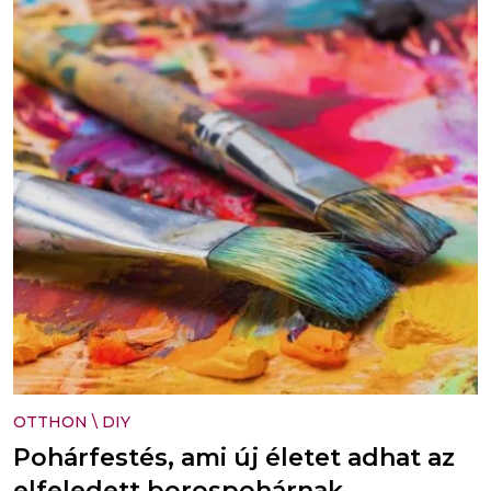
OTTHON
\
DIY
Pohárfestés, ami új életet adhat az
elfeledett borospohárnak