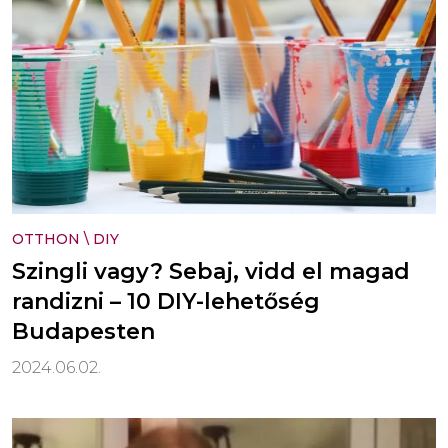
OTTHON
\
DIY
Szingli vagy? Sebaj, vidd el magad
randizni – 10 DIY-lehetőség
Budapesten
2024.06.02.