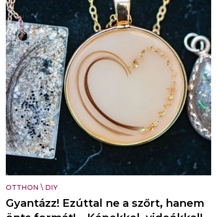
OTTHON
\
DIY
Gyantázz! Ezúttal ne a szőrt, hanem