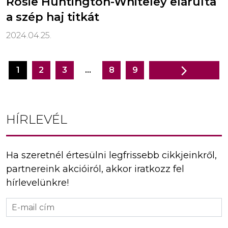
Rosie Huntington-Whiteley elárulta
a szép haj titkát
2024.04.25.
1
2
3
…
8
9
Bejegyzés
navigáció
HÍRLEVÉL
Ha szeretnél értesülni legfrissebb cikkjeinkről,
partnereink akcióiról, akkor iratkozz fel
hírlevelünkre!