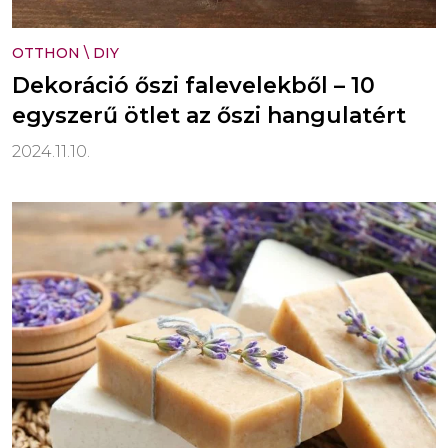
OTTHON
\
DIY
Dekoráció őszi falevelekből – 10
egyszerű ötlet az őszi hangulatért
2024.11.10.